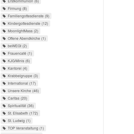
Erstkommunion
6
Firmung
8
Familiengottesdienste
9
Kindergottesdienste
12
MoonlightMass
2
Offene Abendkirche
1
beWEGt
2
Frauencafé
1
KJG/Minis
6
Kantorei
4
Krabbelgruppe
3
International
17
Unsere Kirche
46
Caritas
20
Spiritualität
36
St. Elisabeth
172
St. Ludwig
1
TOP Veranstaltung
1