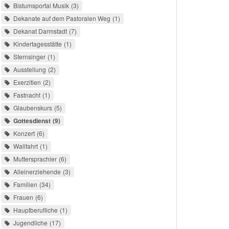
Bistumsportal Musik
3
Dekanate auf dem Pastoralen Weg
1
Dekanat Darmstadt
7
Kindertagesstätte
1
Sternsinger
1
Ausstellung
2
Exerzitien
2
Fastnacht
1
Glaubenskurs
5
Gottesdienst
9
Konzert
6
Wallfahrt
1
Muttersprachler
6
Alleinerziehende
3
Familien
34
Frauen
6
Hauptberufliche
1
Jugendliche
17