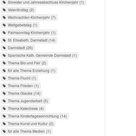
Silvester und Jahresabschluss Kirchenjahr
1
Valentinstag
2
Weihnachten Kirchenjahr
7
Weltgebetstag
1
Palmsonntag Kirchenjahr
1
St. Elisabeth, Darmstadt
14
Darmstadt
26
Spanische Kath. Gemeinde Darmstadt
1
Thema Bio und Fair
2
für alle Thema Erziehung
1
Thema Flucht
1
Thema Frieden
1
Thema Glaube
14
Thema Jugendarbeit
5
Thema Katechese
4
Thema Kindertageseinrichtung
14
Thema Kunst und Kultur
2
für alle Thema Medien
1