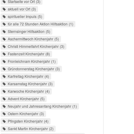
Startseite vor Ort
3
aktuell vor Ort
3
spiritueller Impuls
5
für alle 72 Stunden Aktion Hilfsaktion
1
Sternsinger Hilfsaktion
5
Aschermittwoch Kirchenjahr
5
Christi Himmelfahrt Kirchenjahr
3
Fastenzeit Kirchenjahr
8
Fronleichnam Kirchenjahr
1
Gründonnerstag Kirchenjahr
3
Karfreitag Kirchenjahr
4
Karsamstag Kirchenjahr
3
Karwoche Kirchenjahr
4
Advent Kirchenjahr
5
Neujahr und Jahresanfang Kirchenjahr
1
Ostern Kirchenjahr
3
Pfingsten Kirchenjahr
4
Sankt Martin Kirchenjahr
2