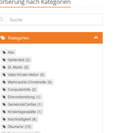
ortierung nach Kategorien
che
Kategorien
Alle
Gartenfest
2
St. Martin
3
Väter-Kinder-Aktion
6
Weihnachts-Christmette
6
Computerhilfe
2
Ehevorbereitung
1
GemeindeCaritas
1
Kindertagesstätte
1
Nachhaltigkeit
8
Ökumene
15