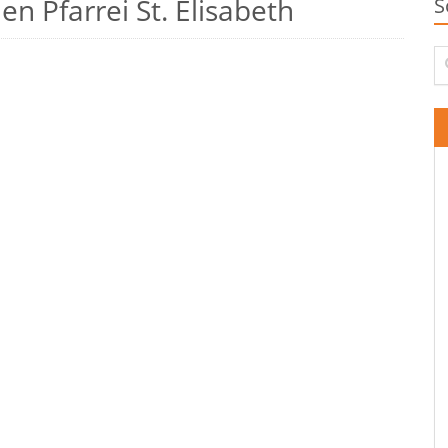
n Pfarrei St. Elisabeth
S
Su