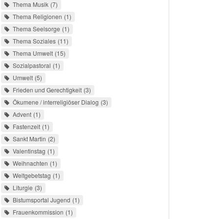
Thema Musik
7
Thema Religionen
1
Thema Seelsorge
1
Thema Soziales
11
Thema Umwelt
15
Sozialpastoral
1
Umwelt
5
Frieden und Gerechtigkeit
3
Ökumene / interreligiöser Dialog
3
Advent
1
Fastenzeit
1
Sankt Martin
2
Valentinstag
1
Weihnachten
1
Weltgebetstag
1
Liturgie
3
Bistumsportal Jugend
1
Frauenkommission
1