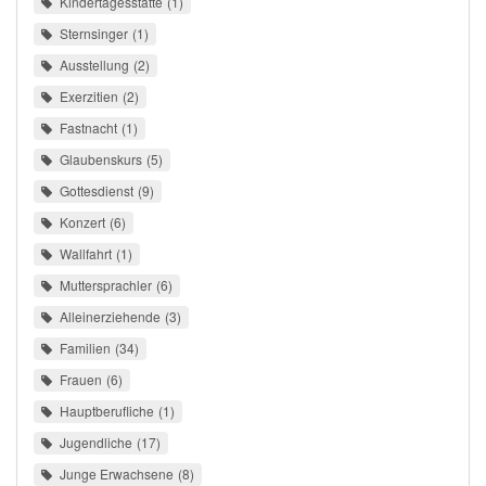
Kindertagesstätte
1
Sternsinger
1
Ausstellung
2
Exerzitien
2
Fastnacht
1
Glaubenskurs
5
Gottesdienst
9
Konzert
6
Wallfahrt
1
Muttersprachler
6
Alleinerziehende
3
Familien
34
Frauen
6
Hauptberufliche
1
Jugendliche
17
Junge Erwachsene
8