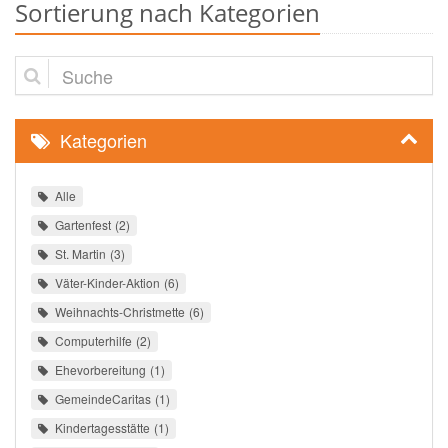
Sortierung nach Kategorien
Suche
Kategorien
Alle
Gartenfest
2
St. Martin
3
Väter-Kinder-Aktion
6
Weihnachts-Christmette
6
Computerhilfe
2
Ehevorbereitung
1
GemeindeCaritas
1
Kindertagesstätte
1