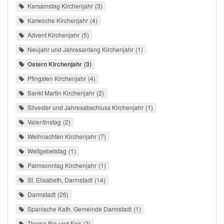
Karsamstag Kirchenjahr
3
Karwoche Kirchenjahr
4
Advent Kirchenjahr
5
Neujahr und Jahresanfang Kirchenjahr
1
Ostern Kirchenjahr
3
Pfingsten Kirchenjahr
4
Sankt Martin Kirchenjahr
2
Silvester und Jahresabschluss Kirchenjahr
1
Valentinstag
2
Weihnachten Kirchenjahr
7
Weltgebetstag
1
Palmsonntag Kirchenjahr
1
St. Elisabeth, Darmstadt
14
Darmstadt
26
Spanische Kath. Gemeinde Darmstadt
1
Thema Bio und Fair
2