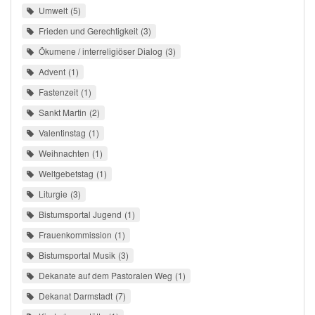
Umwelt
5
Frieden und Gerechtigkeit
3
Ökumene / interreligiöser Dialog
3
Advent
1
Fastenzeit
1
Sankt Martin
2
Valentinstag
1
Weihnachten
1
Weltgebetstag
1
Liturgie
3
Bistumsportal Jugend
1
Frauenkommission
1
Bistumsportal Musik
3
Dekanate auf dem Pastoralen Weg
1
Dekanat Darmstadt
7