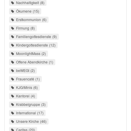
Nachhaltigkeit
8
Ökumene
15
Erstkommunion
6
Firmung
8
Familiengottesdienste
9
Kindergottesdienste
12
MoonlightMass
2
Offene Abendkirche
1
beWEGt
2
Frauencafé
1
KJG/Minis
6
Kantorei
4
Krabbelgruppe
3
International
17
Unsere Kirche
46
Caritas
20