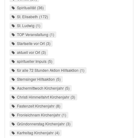
Spiritualität
36
St. Elisabeth
172
St. Ludwig
1
TOP Veranstaltung
1
Startseite vor Ort
3
aktuell vor Ort
3
spiritueller Impuls
5
für alle 72 Stunden Aktion Hilfsaktion
1
Sternsinger Hilfsaktion
5
Aschermittwoch Kirchenjahr
5
Christi Himmelfahrt Kirchenjahr
3
Fastenzeit Kirchenjahr
8
Fronleichnam Kirchenjahr
1
Gründonnerstag Kirchenjahr
3
Karfreitag Kirchenjahr
4