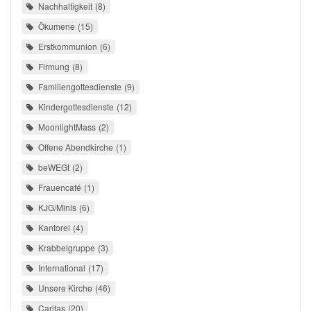
Nachhaltigkeit
8
Ökumene
15
Erstkommunion
6
Firmung
8
Familiengottesdienste
9
Kindergottesdienste
12
MoonlightMass
2
Offene Abendkirche
1
beWEGt
2
Frauencafé
1
KJG/Minis
6
Kantorei
4
Krabbelgruppe
3
International
17
Unsere Kirche
46
Caritas
20