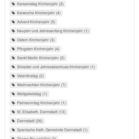
Karsamstag Kirchenjahr
3
Karwoche Kirchenjahr
4
Advent Kirchenjahr
5
Neujahr und Jahresanfang Kirchenjahr
1
Ostern Kirchenjahr
3
Pfingsten Kirchenjahr
4
Sankt Martin Kirchenjahr
2
Silvester und Jahresabschluss Kirchenjahr
1
Valentinstag
2
Weihnachten Kirchenjahr
7
Weltgebetstag
1
Palmsonntag Kirchenjahr
1
St. Elisabeth, Darmstadt
13
Darmstadt
26
Spanische Kath. Gemeinde Darmstadt
1
Thema Bio und Fair
2