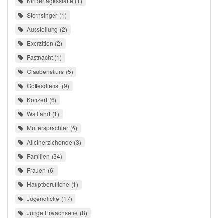
Kindertagesstätte
1
Sternsinger
1
Ausstellung
2
Exerzitien
2
Fastnacht
1
Glaubenskurs
5
Gottesdienst
9
Konzert
6
Wallfahrt
1
Muttersprachler
6
Alleinerziehende
3
Familien
34
Frauen
6
Hauptberufliche
1
Jugendliche
17
Junge Erwachsene
8