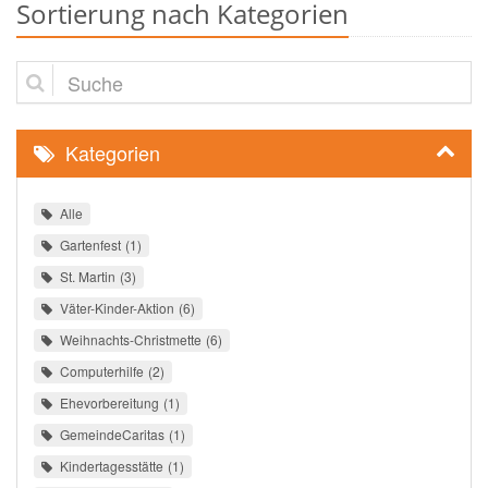
Sortierung nach Kategorien
Suche
Kategorien
Alle
Gartenfest
1
St. Martin
3
Väter-Kinder-Aktion
6
Weihnachts-Christmette
6
Computerhilfe
2
Ehevorbereitung
1
GemeindeCaritas
1
Kindertagesstätte
1