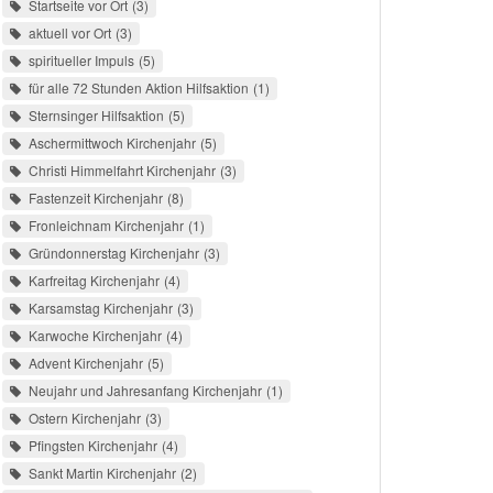
Startseite vor Ort
3
aktuell vor Ort
3
spiritueller Impuls
5
für alle 72 Stunden Aktion Hilfsaktion
1
Sternsinger Hilfsaktion
5
Aschermittwoch Kirchenjahr
5
Christi Himmelfahrt Kirchenjahr
3
Fastenzeit Kirchenjahr
8
Fronleichnam Kirchenjahr
1
Gründonnerstag Kirchenjahr
3
Karfreitag Kirchenjahr
4
Karsamstag Kirchenjahr
3
Karwoche Kirchenjahr
4
Advent Kirchenjahr
5
Neujahr und Jahresanfang Kirchenjahr
1
Ostern Kirchenjahr
3
Pfingsten Kirchenjahr
4
Sankt Martin Kirchenjahr
2