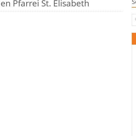
n Pfarrei St. Elisabeth
S
Su