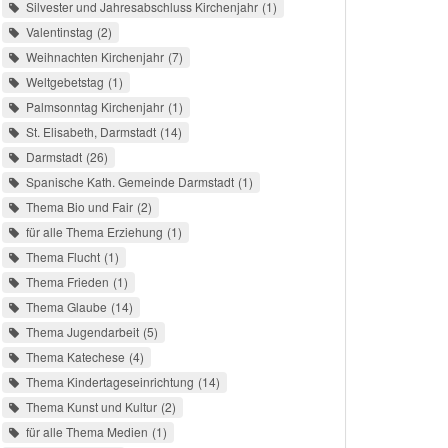
Silvester und Jahresabschluss Kirchenjahr
1
Valentinstag
2
Weihnachten Kirchenjahr
7
Weltgebetstag
1
Palmsonntag Kirchenjahr
1
St. Elisabeth, Darmstadt
14
Darmstadt
26
Spanische Kath. Gemeinde Darmstadt
1
Thema Bio und Fair
2
für alle Thema Erziehung
1
Thema Flucht
1
Thema Frieden
1
Thema Glaube
14
Thema Jugendarbeit
5
Thema Katechese
4
Thema Kindertageseinrichtung
14
Thema Kunst und Kultur
2
für alle Thema Medien
1