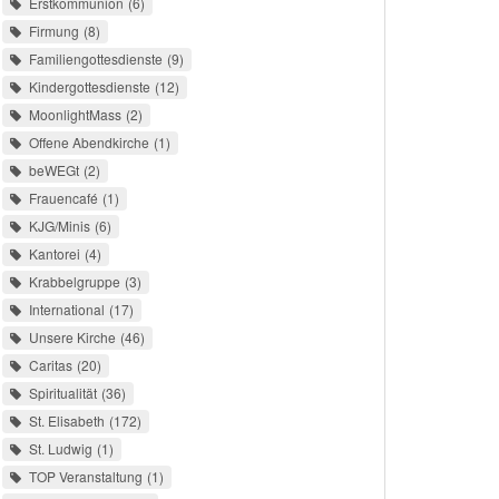
Erstkommunion
6
Firmung
8
Familiengottesdienste
9
Kindergottesdienste
12
MoonlightMass
2
Offene Abendkirche
1
beWEGt
2
Frauencafé
1
KJG/Minis
6
Kantorei
4
Krabbelgruppe
3
International
17
Unsere Kirche
46
Caritas
20
Spiritualität
36
St. Elisabeth
172
St. Ludwig
1
TOP Veranstaltung
1