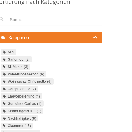
ortierung nach Kategorien
che
Kategorien
Alle
Gartenfest
2
St. Martin
3
Väter-Kinder-Aktion
6
Weihnachts-Christmette
6
Computerhilfe
2
Ehevorbereitung
1
GemeindeCaritas
1
Kindertagesstätte
1
Nachhaltigkeit
8
Ökumene
15