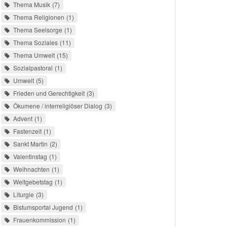
Thema Musik
7
Thema Religionen
1
Thema Seelsorge
1
Thema Soziales
11
Thema Umwelt
15
Sozialpastoral
1
Umwelt
5
Frieden und Gerechtigkeit
3
Ökumene / interreligiöser Dialog
3
Advent
1
Fastenzeit
1
Sankt Martin
2
Valentinstag
1
Weihnachten
1
Weltgebetstag
1
Liturgie
3
Bistumsportal Jugend
1
Frauenkommission
1