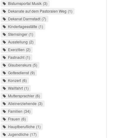
Bistumsportal Musik
3
Dekanate auf dem Pastoralen Weg
1
Dekanat Darmstadt
7
Kindertagesstätte
1
Sternsinger
1
Ausstellung
2
Exerzitien
2
Fastnacht
1
Glaubenskurs
5
Gottesdienst
9
Konzert
6
Wallfahrt
1
Muttersprachler
6
Alleinerziehende
3
Familien
34
Frauen
6
Hauptberufliche
1
Jugendliche
17