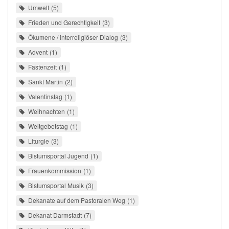
Umwelt
5
Frieden und Gerechtigkeit
3
Ökumene / interreligiöser Dialog
3
Advent
1
Fastenzeit
1
Sankt Martin
2
Valentinstag
1
Weihnachten
1
Weltgebetstag
1
Liturgie
3
Bistumsportal Jugend
1
Frauenkommission
1
Bistumsportal Musik
3
Dekanate auf dem Pastoralen Weg
1
Dekanat Darmstadt
7