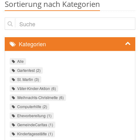
Sortierung nach Kategorien
Suche
Kategorien
Alle
Gartenfest
2
St. Martin
3
Väter-Kinder-Aktion
6
Weihnachts-Christmette
6
Computerhilfe
2
Ehevorbereitung
1
GemeindeCaritas
1
Kindertagesstätte
1