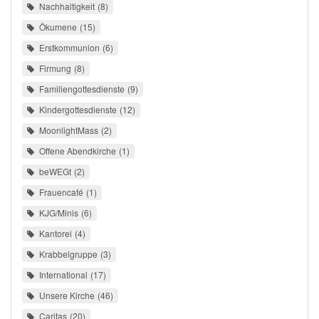
Nachhaltigkeit
8
Ökumene
15
Erstkommunion
6
Firmung
8
Familiengottesdienste
9
Kindergottesdienste
12
MoonlightMass
2
Offene Abendkirche
1
beWEGt
2
Frauencafé
1
KJG/Minis
6
Kantorei
4
Krabbelgruppe
3
International
17
Unsere Kirche
46
Caritas
20