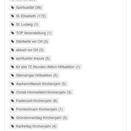
Spiritualität
36
St. Elisabeth
172
St. Ludwig
1
TOP Veranstaltung
1
Startseite vor Ort
3
aktuell vor Ort
3
spiritueller Impuls
5
für alle 72 Stunden Aktion Hilfsaktion
1
Sternsinger Hilfsaktion
5
Aschermittwoch Kirchenjahr
5
Christi Himmelfahrt Kirchenjahr
3
Fastenzeit Kirchenjahr
8
Fronleichnam Kirchenjahr
1
Gründonnerstag Kirchenjahr
3
Karfreitag Kirchenjahr
4