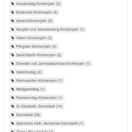
Karsamstag Kirchenjahr
3
Karwoche Kirchenjahr
4
Advent Kirchenjahr
5
Neujahr und Jahresanfang Kirchenjahr
1
Ostern Kirchenjahr
3
Pfingsten Kirchenjahr
4
Sankt Martin Kirchenjahr
2
Silvester und Jahresabschluss Kirchenjahr
1
Valentinstag
2
Weihnachten Kirchenjahr
7
Weltgebetstag
1
Palmsonntag Kirchenjahr
1
St. Elisabeth, Darmstadt
14
Darmstadt
26
Spanische Kath. Gemeinde Darmstadt
1
Thema Bio und Fair
2