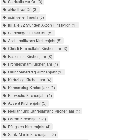
Startseite vor Ort
3
aktuell vor Ort
3
spiritueller Impuls
5
für alle 72 Stunden Aktion Hilfsaktion
1
Sternsinger Hilfsaktion
5
Aschermittwoch Kirchenjahr
5
Christi Himmelfahrt Kirchenjahr
3
Fastenzeit Kirchenjahr
8
Fronleichnam Kirchenjahr
1
Gründonnerstag Kirchenjahr
3
Karfreitag Kirchenjahr
4
Karsamstag Kirchenjahr
3
Karwoche Kirchenjahr
4
Advent Kirchenjahr
5
Neujahr und Jahresanfang Kirchenjahr
1
Ostern Kirchenjahr
3
Pfingsten Kirchenjahr
4
Sankt Martin Kirchenjahr
2