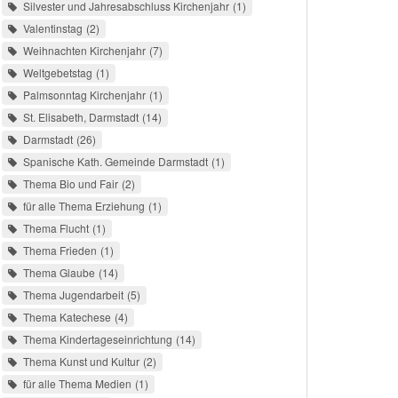
Silvester und Jahresabschluss Kirchenjahr
1
Valentinstag
2
Weihnachten Kirchenjahr
7
Weltgebetstag
1
Palmsonntag Kirchenjahr
1
St. Elisabeth, Darmstadt
14
Darmstadt
26
Spanische Kath. Gemeinde Darmstadt
1
Thema Bio und Fair
2
für alle Thema Erziehung
1
Thema Flucht
1
Thema Frieden
1
Thema Glaube
14
Thema Jugendarbeit
5
Thema Katechese
4
Thema Kindertageseinrichtung
14
Thema Kunst und Kultur
2
für alle Thema Medien
1