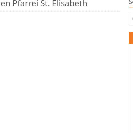
n Pfarrei St. Elisabeth
S
Su