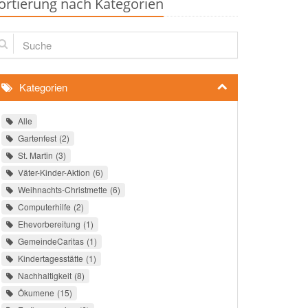
ortierung nach Kategorien
che
Kategorien
Alle
Gartenfest
2
St. Martin
3
Väter-Kinder-Aktion
6
Weihnachts-Christmette
6
Computerhilfe
2
Ehevorbereitung
1
GemeindeCaritas
1
Kindertagesstätte
1
Nachhaltigkeit
8
Ökumene
15