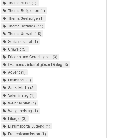
Thema Musik
7
Thema Religionen
1
Thema Seelsorge
1
Thema Soziales
11
Thema Umwelt
15
Sozialpastoral
1
Umwelt
5
Frieden und Gerechtigkeit
3
Ökumene / interreligiöser Dialog
3
Advent
1
Fastenzeit
1
Sankt Martin
2
Valentinstag
1
Weihnachten
1
Weltgebetstag
1
Liturgie
3
Bistumsportal Jugend
1
Frauenkommission
1