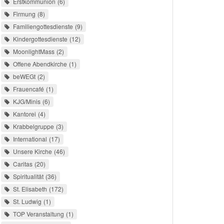
Erstkommunion
6
Firmung
8
Familiengottesdienste
9
Kindergottesdienste
12
MoonlightMass
2
Offene Abendkirche
1
beWEGt
2
Frauencafé
1
KJG/Minis
6
Kantorei
4
Krabbelgruppe
3
International
17
Unsere Kirche
46
Caritas
20
Spiritualität
36
St. Elisabeth
172
St. Ludwig
1
TOP Veranstaltung
1