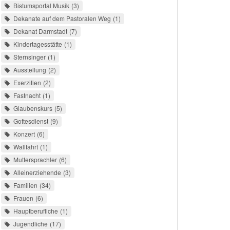
Bistumsportal Musik
3
Dekanate auf dem Pastoralen Weg
1
Dekanat Darmstadt
7
Kindertagesstätte
1
Sternsinger
1
Ausstellung
2
Exerzitien
2
Fastnacht
1
Glaubenskurs
5
Gottesdienst
9
Konzert
6
Wallfahrt
1
Muttersprachler
6
Alleinerziehende
3
Familien
34
Frauen
6
Hauptberufliche
1
Jugendliche
17