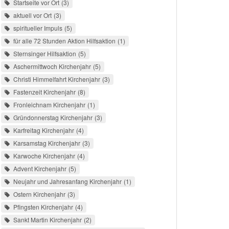
Startseite vor Ort
3
aktuell vor Ort
3
spiritueller Impuls
5
für alle 72 Stunden Aktion Hilfsaktion
1
Sternsinger Hilfsaktion
5
Aschermittwoch Kirchenjahr
5
Christi Himmelfahrt Kirchenjahr
3
Fastenzeit Kirchenjahr
8
Fronleichnam Kirchenjahr
1
Gründonnerstag Kirchenjahr
3
Karfreitag Kirchenjahr
4
Karsamstag Kirchenjahr
3
Karwoche Kirchenjahr
4
Advent Kirchenjahr
5
Neujahr und Jahresanfang Kirchenjahr
1
Ostern Kirchenjahr
3
Pfingsten Kirchenjahr
4
Sankt Martin Kirchenjahr
2