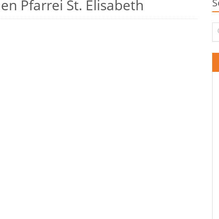
n Pfarrei St. Elisabeth
S
Su