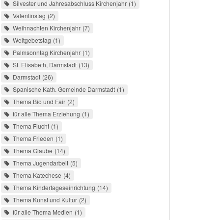
Silvester und Jahresabschluss Kirchenjahr
1
Valentinstag
2
Weihnachten Kirchenjahr
7
Weltgebetstag
1
Palmsonntag Kirchenjahr
1
St. Elisabeth, Darmstadt
13
Darmstadt
26
Spanische Kath. Gemeinde Darmstadt
1
Thema Bio und Fair
2
für alle Thema Erziehung
1
Thema Flucht
1
Thema Frieden
1
Thema Glaube
14
Thema Jugendarbeit
5
Thema Katechese
4
Thema Kindertageseinrichtung
14
Thema Kunst und Kultur
2
für alle Thema Medien
1