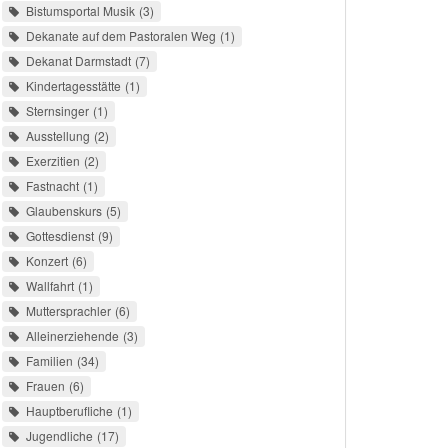
Bistumsportal Musik
3
Dekanate auf dem Pastoralen Weg
1
Dekanat Darmstadt
7
Kindertagesstätte
1
Sternsinger
1
Ausstellung
2
Exerzitien
2
Fastnacht
1
Glaubenskurs
5
Gottesdienst
9
Konzert
6
Wallfahrt
1
Muttersprachler
6
Alleinerziehende
3
Familien
34
Frauen
6
Hauptberufliche
1
Jugendliche
17