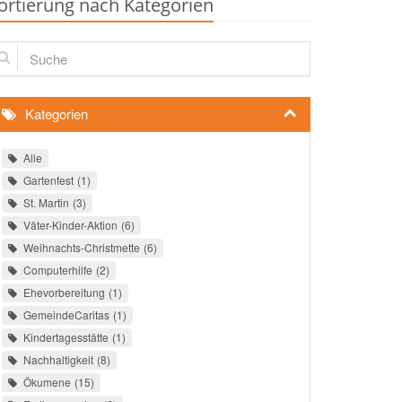
ortierung nach Kategorien
che
Kategorien
Alle
Gartenfest
1
St. Martin
3
Väter-Kinder-Aktion
6
Weihnachts-Christmette
6
Computerhilfe
2
Ehevorbereitung
1
GemeindeCaritas
1
Kindertagesstätte
1
Nachhaltigkeit
8
Ökumene
15