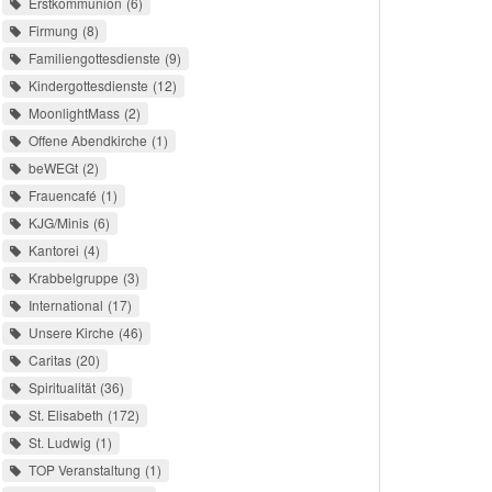
Erstkommunion
6
Firmung
8
Familiengottesdienste
9
Kindergottesdienste
12
MoonlightMass
2
Offene Abendkirche
1
beWEGt
2
Frauencafé
1
KJG/Minis
6
Kantorei
4
Krabbelgruppe
3
International
17
Unsere Kirche
46
Caritas
20
Spiritualität
36
St. Elisabeth
172
St. Ludwig
1
TOP Veranstaltung
1