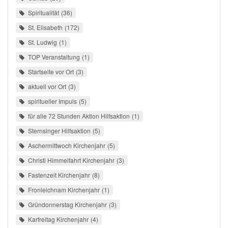
Spiritualität
36
St. Elisabeth
172
St. Ludwig
1
TOP Veranstaltung
1
Startseite vor Ort
3
aktuell vor Ort
3
spiritueller Impuls
5
für alle 72 Stunden Aktion Hilfsaktion
1
Sternsinger Hilfsaktion
5
Aschermittwoch Kirchenjahr
5
Christi Himmelfahrt Kirchenjahr
3
Fastenzeit Kirchenjahr
8
Fronleichnam Kirchenjahr
1
Gründonnerstag Kirchenjahr
3
Karfreitag Kirchenjahr
4