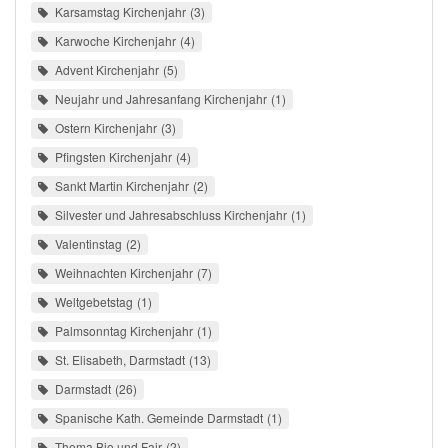
Karsamstag Kirchenjahr
3
Karwoche Kirchenjahr
4
Advent Kirchenjahr
5
Neujahr und Jahresanfang Kirchenjahr
1
Ostern Kirchenjahr
3
Pfingsten Kirchenjahr
4
Sankt Martin Kirchenjahr
2
Silvester und Jahresabschluss Kirchenjahr
1
Valentinstag
2
Weihnachten Kirchenjahr
7
Weltgebetstag
1
Palmsonntag Kirchenjahr
1
St. Elisabeth, Darmstadt
13
Darmstadt
26
Spanische Kath. Gemeinde Darmstadt
1
Thema Bio und Fair
2