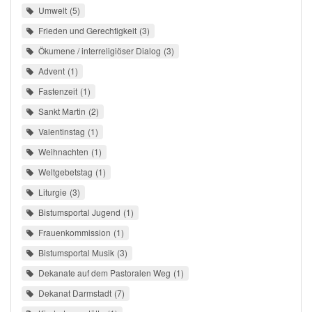
Umwelt
5
Frieden und Gerechtigkeit
3
Ökumene / interreligiöser Dialog
3
Advent
1
Fastenzeit
1
Sankt Martin
2
Valentinstag
1
Weihnachten
1
Weltgebetstag
1
Liturgie
3
Bistumsportal Jugend
1
Frauenkommission
1
Bistumsportal Musik
3
Dekanate auf dem Pastoralen Weg
1
Dekanat Darmstadt
7