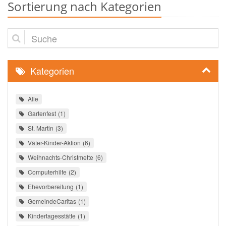
Sortierung nach Kategorien
Suche
Kategorien
Alle
Gartenfest
1
St. Martin
3
Väter-Kinder-Aktion
6
Weihnachts-Christmette
6
Computerhilfe
2
Ehevorbereitung
1
GemeindeCaritas
1
Kindertagesstätte
1