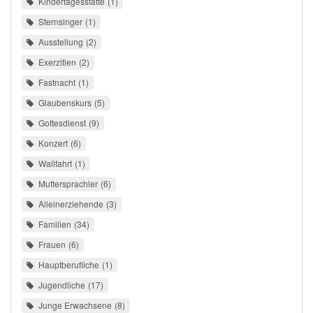
Kindertagesstätte
1
Sternsinger
1
Ausstellung
2
Exerzitien
2
Fastnacht
1
Glaubenskurs
5
Gottesdienst
9
Konzert
6
Wallfahrt
1
Muttersprachler
6
Alleinerziehende
3
Familien
34
Frauen
6
Hauptberufliche
1
Jugendliche
17
Junge Erwachsene
8