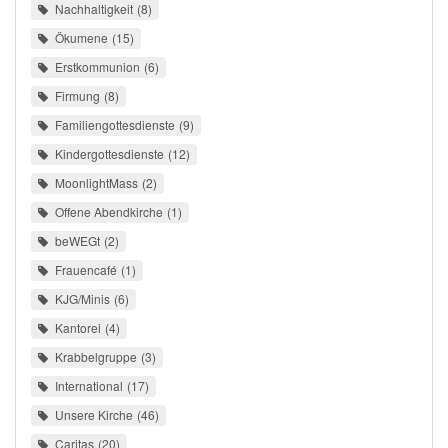
Nachhaltigkeit
8
Ökumene
15
Erstkommunion
6
Firmung
8
Familiengottesdienste
9
Kindergottesdienste
12
MoonlightMass
2
Offene Abendkirche
1
beWEGt
2
Frauencafé
1
KJG/Minis
6
Kantorei
4
Krabbelgruppe
3
International
17
Unsere Kirche
46
Caritas
20