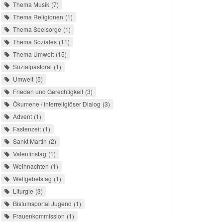
Thema Musik
7
Thema Religionen
1
Thema Seelsorge
1
Thema Soziales
11
Thema Umwelt
15
Sozialpastoral
1
Umwelt
5
Frieden und Gerechtigkeit
3
Ökumene / interreligiöser Dialog
3
Advent
1
Fastenzeit
1
Sankt Martin
2
Valentinstag
1
Weihnachten
1
Weltgebetstag
1
Liturgie
3
Bistumsportal Jugend
1
Frauenkommission
1