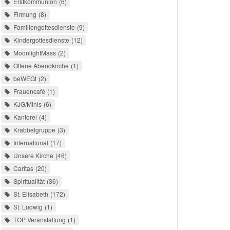
Erstkommunion
6
Firmung
8
Familiengottesdienste
9
Kindergottesdienste
12
MoonlightMass
2
Offene Abendkirche
1
beWEGt
2
Frauencafé
1
KJG/Minis
6
Kantorei
4
Krabbelgruppe
3
International
17
Unsere Kirche
46
Caritas
20
Spiritualität
36
St. Elisabeth
172
St. Ludwig
1
TOP Veranstaltung
1