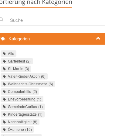
ortierung nach Kategorien
che
Kategorien
Alle
Gartenfest
2
St. Martin
3
Väter-Kinder-Aktion
6
Weihnachts-Christmette
6
Computerhilfe
2
Ehevorbereitung
1
GemeindeCaritas
1
Kindertagesstätte
1
Nachhaltigkeit
8
Ökumene
15