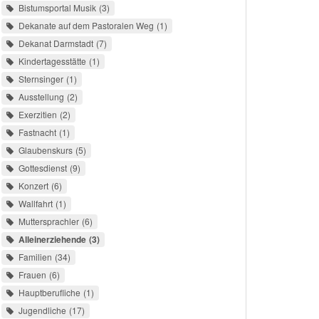
Bistumsportal Musik
3
Dekanate auf dem Pastoralen Weg
1
Dekanat Darmstadt
7
Kindertagesstätte
1
Sternsinger
1
Ausstellung
2
Exerzitien
2
Fastnacht
1
Glaubenskurs
5
Gottesdienst
9
Konzert
6
Wallfahrt
1
Muttersprachler
6
Alleinerziehende
3
Familien
34
Frauen
6
Hauptberufliche
1
Jugendliche
17