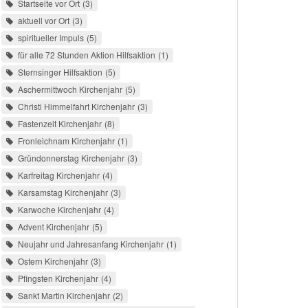
Startseite vor Ort
3
aktuell vor Ort
3
spiritueller Impuls
5
für alle 72 Stunden Aktion Hilfsaktion
1
Sternsinger Hilfsaktion
5
Aschermittwoch Kirchenjahr
5
Christi Himmelfahrt Kirchenjahr
3
Fastenzeit Kirchenjahr
8
Fronleichnam Kirchenjahr
1
Gründonnerstag Kirchenjahr
3
Karfreitag Kirchenjahr
4
Karsamstag Kirchenjahr
3
Karwoche Kirchenjahr
4
Advent Kirchenjahr
5
Neujahr und Jahresanfang Kirchenjahr
1
Ostern Kirchenjahr
3
Pfingsten Kirchenjahr
4
Sankt Martin Kirchenjahr
2