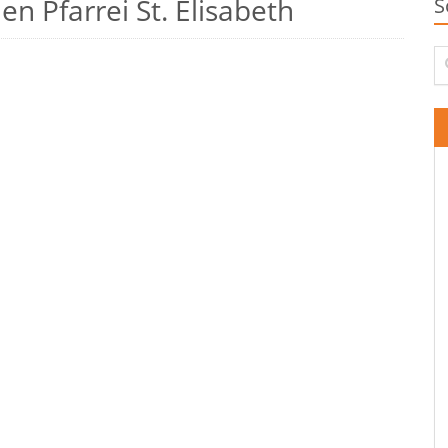
n Pfarrei St. Elisabeth
S
Su