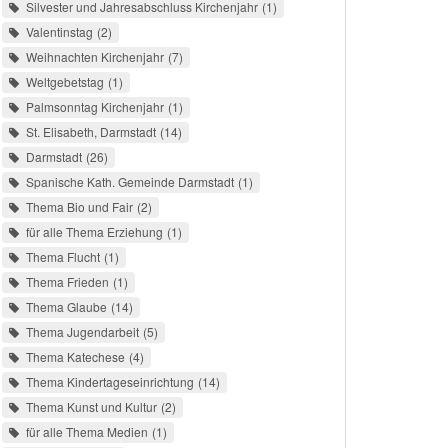
Silvester und Jahresabschluss Kirchenjahr
1
Valentinstag
2
Weihnachten Kirchenjahr
7
Weltgebetstag
1
Palmsonntag Kirchenjahr
1
St. Elisabeth, Darmstadt
14
Darmstadt
26
Spanische Kath. Gemeinde Darmstadt
1
Thema Bio und Fair
2
für alle Thema Erziehung
1
Thema Flucht
1
Thema Frieden
1
Thema Glaube
14
Thema Jugendarbeit
5
Thema Katechese
4
Thema Kindertageseinrichtung
14
Thema Kunst und Kultur
2
für alle Thema Medien
1