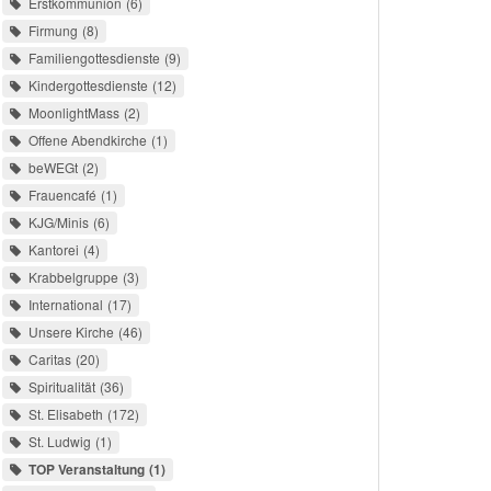
Erstkommunion
6
Firmung
8
Familiengottesdienste
9
Kindergottesdienste
12
MoonlightMass
2
Offene Abendkirche
1
beWEGt
2
Frauencafé
1
KJG/Minis
6
Kantorei
4
Krabbelgruppe
3
International
17
Unsere Kirche
46
Caritas
20
Spiritualität
36
St. Elisabeth
172
St. Ludwig
1
TOP Veranstaltung
1