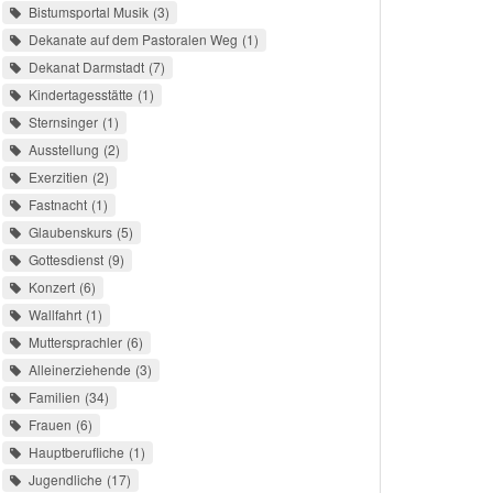
Bistumsportal Musik
3
Dekanate auf dem Pastoralen Weg
1
Dekanat Darmstadt
7
Kindertagesstätte
1
Sternsinger
1
Ausstellung
2
Exerzitien
2
Fastnacht
1
Glaubenskurs
5
Gottesdienst
9
Konzert
6
Wallfahrt
1
Muttersprachler
6
Alleinerziehende
3
Familien
34
Frauen
6
Hauptberufliche
1
Jugendliche
17