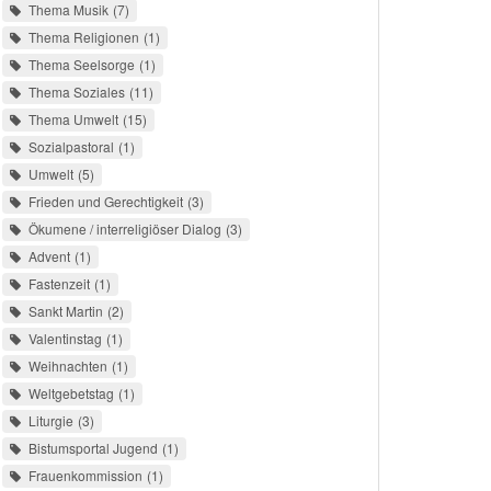
Thema Musik
7
Thema Religionen
1
Thema Seelsorge
1
Thema Soziales
11
Thema Umwelt
15
Sozialpastoral
1
Umwelt
5
Frieden und Gerechtigkeit
3
Ökumene / interreligiöser Dialog
3
Advent
1
Fastenzeit
1
Sankt Martin
2
Valentinstag
1
Weihnachten
1
Weltgebetstag
1
Liturgie
3
Bistumsportal Jugend
1
Frauenkommission
1