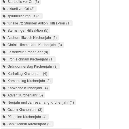
Startseite vor Ort
3
aktuell vor Ort
3
spiritueller Impuls
5
für alle 72 Stunden Aktion Hilfsaktion
1
Sternsinger Hilfsaktion
5
Aschermittwoch Kirchenjahr
5
Christi Himmelfahrt Kirchenjahr
3
Fastenzeit Kirchenjahr
8
Fronleichnam Kirchenjahr
1
Gründonnerstag Kirchenjahr
3
Karfreitag Kirchenjahr
4
Karsamstag Kirchenjahr
3
Karwoche Kirchenjahr
4
Advent Kirchenjahr
5
Neujahr und Jahresanfang Kirchenjahr
1
Ostern Kirchenjahr
3
Pfingsten Kirchenjahr
4
Sankt Martin Kirchenjahr
2