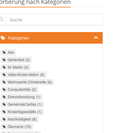
ortierung nach Kategorien
che
Kategorien
Alle
Gartenfest
2
St. Martin
3
Väter-Kinder-Aktion
6
Weihnachts-Christmette
6
Computerhilfe
2
Ehevorbereitung
1
GemeindeCaritas
1
Kindertagesstätte
1
Nachhaltigkeit
8
Ökumene
15