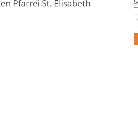
n Pfarrei St. Elisabeth
S
Su