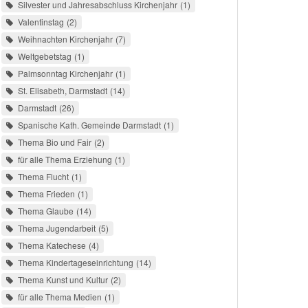
Silvester und Jahresabschluss Kirchenjahr
1
Valentinstag
2
Weihnachten Kirchenjahr
7
Weltgebetstag
1
Palmsonntag Kirchenjahr
1
St. Elisabeth, Darmstadt
14
Darmstadt
26
Spanische Kath. Gemeinde Darmstadt
1
Thema Bio und Fair
2
für alle Thema Erziehung
1
Thema Flucht
1
Thema Frieden
1
Thema Glaube
14
Thema Jugendarbeit
5
Thema Katechese
4
Thema Kindertageseinrichtung
14
Thema Kunst und Kultur
2
für alle Thema Medien
1