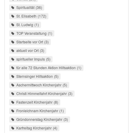
Spiritualität
36
St. Elisabeth
172
St. Ludwig
1
TOP Veranstaltung
1
Startseite vor Ort
3
aktuell vor Ort
3
spiritueller Impuls
5
für alle 72 Stunden Aktion Hilfsaktion
1
Sternsinger Hilfsaktion
5
Aschermittwoch Kirchenjahr
5
Christi Himmelfahrt Kirchenjahr
3
Fastenzeit Kirchenjahr
8
Fronleichnam Kirchenjahr
1
Gründonnerstag Kirchenjahr
3
Karfreitag Kirchenjahr
4