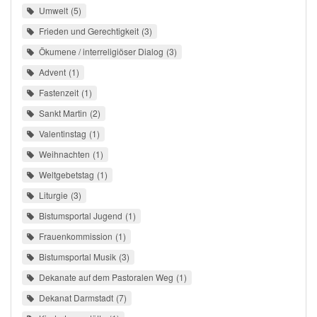
Umwelt
5
Frieden und Gerechtigkeit
3
Ökumene / interreligiöser Dialog
3
Advent
1
Fastenzeit
1
Sankt Martin
2
Valentinstag
1
Weihnachten
1
Weltgebetstag
1
Liturgie
3
Bistumsportal Jugend
1
Frauenkommission
1
Bistumsportal Musik
3
Dekanate auf dem Pastoralen Weg
1
Dekanat Darmstadt
7