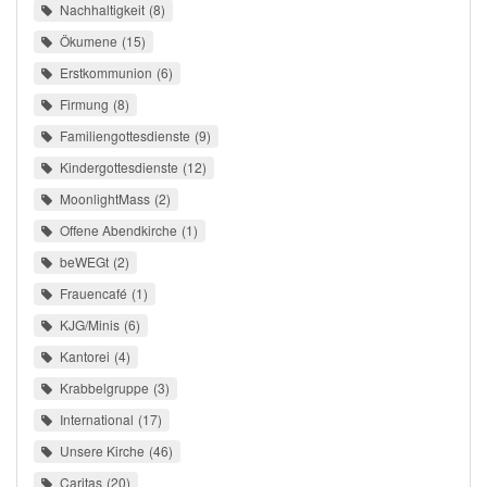
Nachhaltigkeit
8
Ökumene
15
Erstkommunion
6
Firmung
8
Familiengottesdienste
9
Kindergottesdienste
12
MoonlightMass
2
Offene Abendkirche
1
beWEGt
2
Frauencafé
1
KJG/Minis
6
Kantorei
4
Krabbelgruppe
3
International
17
Unsere Kirche
46
Caritas
20