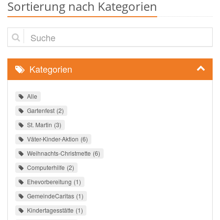
Sortierung nach Kategorien
Suche
Kategorien
Alle
Gartenfest
2
St. Martin
3
Väter-Kinder-Aktion
6
Weihnachts-Christmette
6
Computerhilfe
2
Ehevorbereitung
1
GemeindeCaritas
1
Kindertagesstätte
1