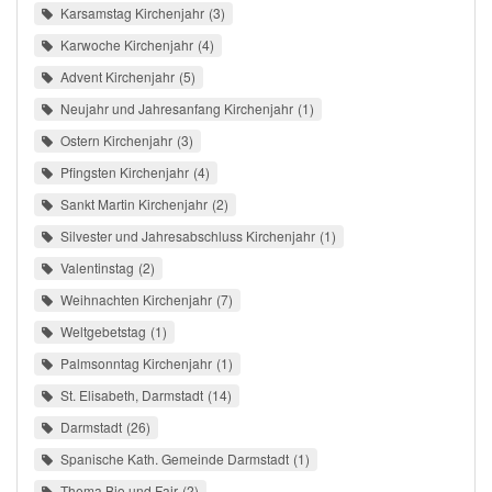
Karsamstag Kirchenjahr
3
Karwoche Kirchenjahr
4
Advent Kirchenjahr
5
Neujahr und Jahresanfang Kirchenjahr
1
Ostern Kirchenjahr
3
Pfingsten Kirchenjahr
4
Sankt Martin Kirchenjahr
2
Silvester und Jahresabschluss Kirchenjahr
1
Valentinstag
2
Weihnachten Kirchenjahr
7
Weltgebetstag
1
Palmsonntag Kirchenjahr
1
St. Elisabeth, Darmstadt
14
Darmstadt
26
Spanische Kath. Gemeinde Darmstadt
1
Thema Bio und Fair
2