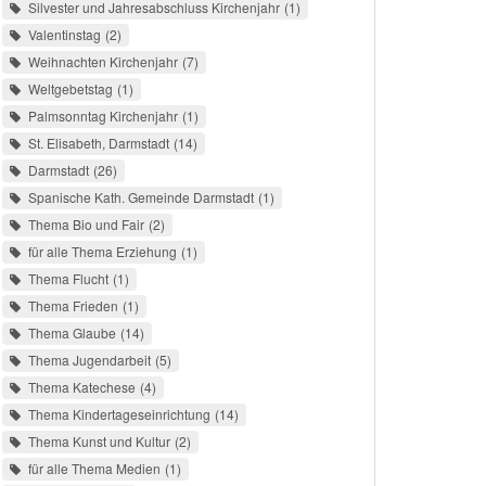
Silvester und Jahresabschluss Kirchenjahr
1
Valentinstag
2
Weihnachten Kirchenjahr
7
Weltgebetstag
1
Palmsonntag Kirchenjahr
1
St. Elisabeth, Darmstadt
14
Darmstadt
26
Spanische Kath. Gemeinde Darmstadt
1
Thema Bio und Fair
2
für alle Thema Erziehung
1
Thema Flucht
1
Thema Frieden
1
Thema Glaube
14
Thema Jugendarbeit
5
Thema Katechese
4
Thema Kindertageseinrichtung
14
Thema Kunst und Kultur
2
für alle Thema Medien
1