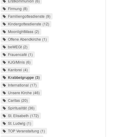
Erstkommunion
6
Firmung
8
Familiengottesdienste
9
Kindergottesdienste
12
MoonlightMass
2
Offene Abendkirche
1
beWEGt
2
Frauencafé
1
KJG/Minis
6
Kantorei
4
Krabbelgruppe
3
International
17
Unsere Kirche
46
Caritas
20
Spiritualität
36
St. Elisabeth
172
St. Ludwig
1
TOP Veranstaltung
1