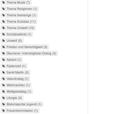
Thema Musik
7
Thema Religionen
1
Thema Seelsorge
1
Thema Soziales
11
Thema Umwelt
15
Sozialpastoral
1
Umwelt
5
Frieden und Gerechtigkeit
3
Ökumene / interreligiöser Dialog
3
Advent
1
Fastenzeit
1
Sankt Martin
2
Valentinstag
1
Weihnachten
1
Weltgebetstag
1
Liturgie
3
Bistumsportal Jugend
1
Frauenkommission
1