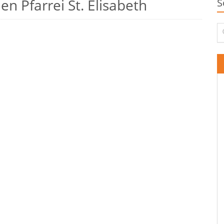
n Pfarrei St. Elisabeth
S
Su