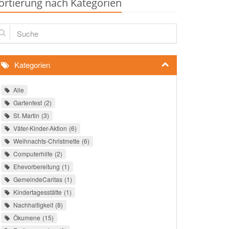
ortierung nach Kategorien
che
Kategorien
Alle
Gartenfest
2
St. Martin
3
Väter-Kinder-Aktion
6
Weihnachts-Christmette
6
Computerhilfe
2
Ehevorbereitung
1
GemeindeCaritas
1
Kindertagesstätte
1
Nachhaltigkeit
8
Ökumene
15