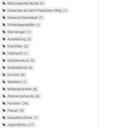
Bistumsportal Musik
3
Dekanate auf dem Pastoralen Weg
1
Dekanat Darmstadt
7
Kindertagesstätte
1
Sternsinger
1
Ausstellung
2
Exerzitien
2
Fastnacht
1
Glaubenskurs
5
Gottesdienst
9
Konzert
6
Wallfahrt
1
Muttersprachler
6
Alleinerziehende
3
Familien
34
Frauen
6
Hauptberufliche
1
Jugendliche
17