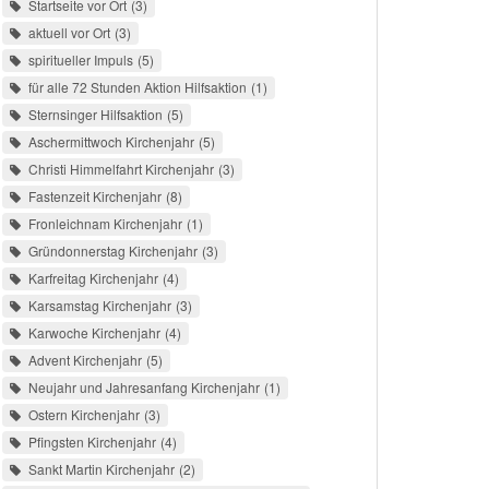
Startseite vor Ort
3
aktuell vor Ort
3
spiritueller Impuls
5
für alle 72 Stunden Aktion Hilfsaktion
1
Sternsinger Hilfsaktion
5
Aschermittwoch Kirchenjahr
5
Christi Himmelfahrt Kirchenjahr
3
Fastenzeit Kirchenjahr
8
Fronleichnam Kirchenjahr
1
Gründonnerstag Kirchenjahr
3
Karfreitag Kirchenjahr
4
Karsamstag Kirchenjahr
3
Karwoche Kirchenjahr
4
Advent Kirchenjahr
5
Neujahr und Jahresanfang Kirchenjahr
1
Ostern Kirchenjahr
3
Pfingsten Kirchenjahr
4
Sankt Martin Kirchenjahr
2