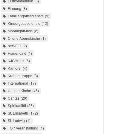
Erstkommunion
6
Firmung
8
Familiengottesdienste
9
Kindergottesdienste
12
MoonlightMass
2
Offene Abendkirche
1
beWEGt
2
Frauencafé
1
KJG/Minis
6
Kantorei
4
Krabbelgruppe
3
International
17
Unsere Kirche
46
Caritas
20
Spiritualität
36
St. Elisabeth
172
St. Ludwig
1
TOP Veranstaltung
1