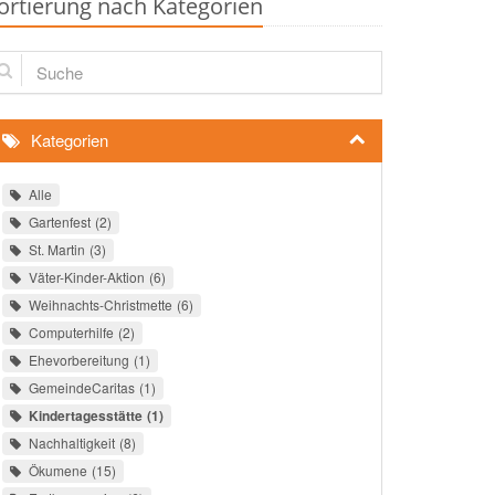
ortierung nach Kategorien
che
Kategorien
Alle
Gartenfest
2
St. Martin
3
Väter-Kinder-Aktion
6
Weihnachts-Christmette
6
Computerhilfe
2
Ehevorbereitung
1
GemeindeCaritas
1
Kindertagesstätte
1
Nachhaltigkeit
8
Ökumene
15