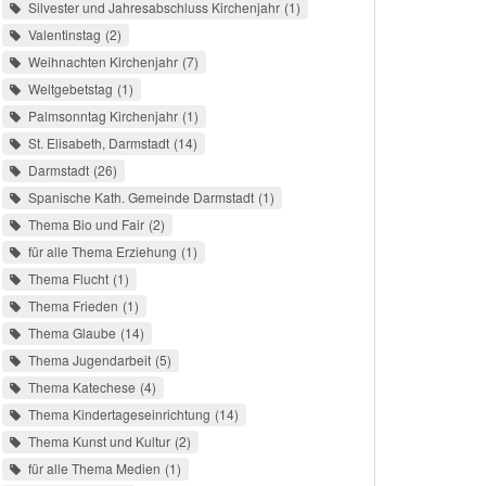
Silvester und Jahresabschluss Kirchenjahr
1
Valentinstag
2
Weihnachten Kirchenjahr
7
Weltgebetstag
1
Palmsonntag Kirchenjahr
1
St. Elisabeth, Darmstadt
14
Darmstadt
26
Spanische Kath. Gemeinde Darmstadt
1
Thema Bio und Fair
2
für alle Thema Erziehung
1
Thema Flucht
1
Thema Frieden
1
Thema Glaube
14
Thema Jugendarbeit
5
Thema Katechese
4
Thema Kindertageseinrichtung
14
Thema Kunst und Kultur
2
für alle Thema Medien
1