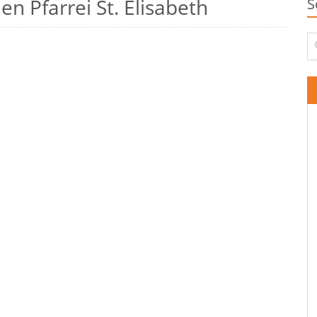
n Pfarrei St. Elisabeth
S
Su