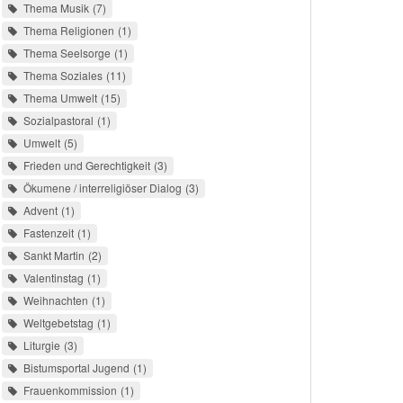
Thema Musik
7
Thema Religionen
1
Thema Seelsorge
1
Thema Soziales
11
Thema Umwelt
15
Sozialpastoral
1
Umwelt
5
Frieden und Gerechtigkeit
3
Ökumene / interreligiöser Dialog
3
Advent
1
Fastenzeit
1
Sankt Martin
2
Valentinstag
1
Weihnachten
1
Weltgebetstag
1
Liturgie
3
Bistumsportal Jugend
1
Frauenkommission
1