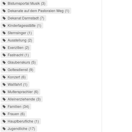
Bistumsportal Musik
3
Dekanate auf dem Pastoralen Weg
1
Dekanat Darmstadt
7
Kindertagesstätte
1
Sternsinger
1
Ausstellung
2
Exerzitien
2
Fastnacht
1
Glaubenskurs
5
Gottesdienst
9
Konzert
6
Wallfahrt
1
Muttersprachler
6
Alleinerziehende
3
Familien
34
Frauen
6
Hauptberufliche
1
Jugendliche
17