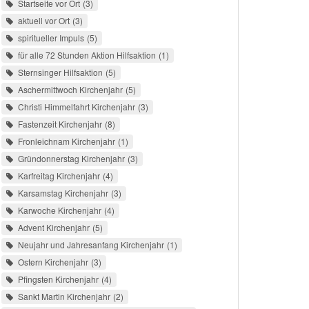
Startseite vor Ort
3
aktuell vor Ort
3
spiritueller Impuls
5
für alle 72 Stunden Aktion Hilfsaktion
1
Sternsinger Hilfsaktion
5
Aschermittwoch Kirchenjahr
5
Christi Himmelfahrt Kirchenjahr
3
Fastenzeit Kirchenjahr
8
Fronleichnam Kirchenjahr
1
Gründonnerstag Kirchenjahr
3
Karfreitag Kirchenjahr
4
Karsamstag Kirchenjahr
3
Karwoche Kirchenjahr
4
Advent Kirchenjahr
5
Neujahr und Jahresanfang Kirchenjahr
1
Ostern Kirchenjahr
3
Pfingsten Kirchenjahr
4
Sankt Martin Kirchenjahr
2