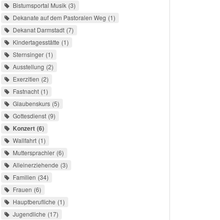
Bistumsportal Musik
3
Dekanate auf dem Pastoralen Weg
1
Dekanat Darmstadt
7
Kindertagesstätte
1
Sternsinger
1
Ausstellung
2
Exerzitien
2
Fastnacht
1
Glaubenskurs
5
Gottesdienst
9
Konzert
6
Wallfahrt
1
Muttersprachler
6
Alleinerziehende
3
Familien
34
Frauen
6
Hauptberufliche
1
Jugendliche
17