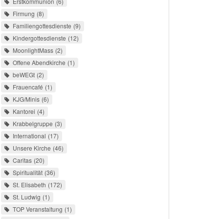
Erstkommunion
6
Firmung
8
Familiengottesdienste
9
Kindergottesdienste
12
MoonlightMass
2
Offene Abendkirche
1
beWEGt
2
Frauencafé
1
KJG/Minis
6
Kantorei
4
Krabbelgruppe
3
International
17
Unsere Kirche
46
Caritas
20
Spiritualität
36
St. Elisabeth
172
St. Ludwig
1
TOP Veranstaltung
1