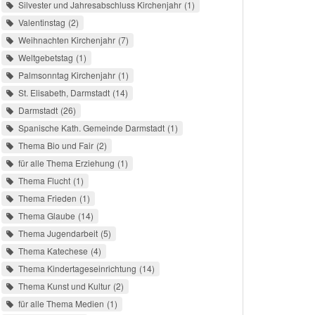
Silvester und Jahresabschluss Kirchenjahr
1
Valentinstag
2
Weihnachten Kirchenjahr
7
Weltgebetstag
1
Palmsonntag Kirchenjahr
1
St. Elisabeth, Darmstadt
14
Darmstadt
26
Spanische Kath. Gemeinde Darmstadt
1
Thema Bio und Fair
2
für alle Thema Erziehung
1
Thema Flucht
1
Thema Frieden
1
Thema Glaube
14
Thema Jugendarbeit
5
Thema Katechese
4
Thema Kindertageseinrichtung
14
Thema Kunst und Kultur
2
für alle Thema Medien
1