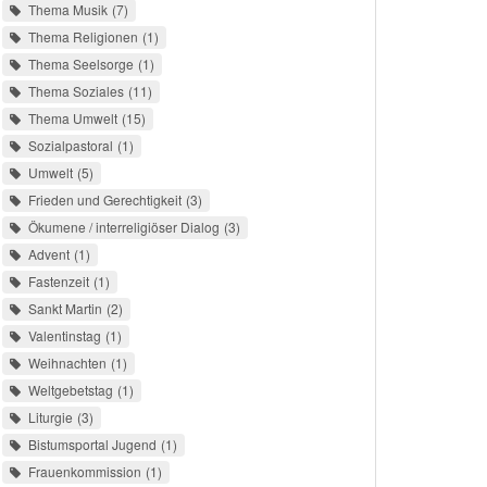
Thema Musik
7
Thema Religionen
1
Thema Seelsorge
1
Thema Soziales
11
Thema Umwelt
15
Sozialpastoral
1
Umwelt
5
Frieden und Gerechtigkeit
3
Ökumene / interreligiöser Dialog
3
Advent
1
Fastenzeit
1
Sankt Martin
2
Valentinstag
1
Weihnachten
1
Weltgebetstag
1
Liturgie
3
Bistumsportal Jugend
1
Frauenkommission
1