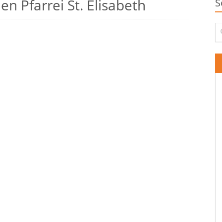
n Pfarrei St. Elisabeth
S
Su