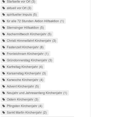
Startseite vor Ort
3
aktuell vor Ort
3
spiritueller Impuls
5
für alle 72 Stunden Aktion Hilfsaktion
1
Sternsinger Hilfsaktion
5
Aschermittwoch Kirchenjahr
5
Christi Himmelfahrt Kirchenjahr
3
Fastenzeit Kirchenjahr
8
Fronleichnam Kirchenjahr
1
Gründonnerstag Kirchenjahr
3
Karfreitag Kirchenjahr
4
Karsamstag Kirchenjahr
3
Karwoche Kirchenjahr
4
Advent Kirchenjahr
5
Neujahr und Jahresanfang Kirchenjahr
1
Ostern Kirchenjahr
3
Pfingsten Kirchenjahr
4
Sankt Martin Kirchenjahr
2