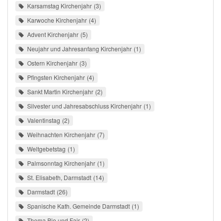
Karsamstag Kirchenjahr
3
Karwoche Kirchenjahr
4
Advent Kirchenjahr
5
Neujahr und Jahresanfang Kirchenjahr
1
Ostern Kirchenjahr
3
Pfingsten Kirchenjahr
4
Sankt Martin Kirchenjahr
2
Silvester und Jahresabschluss Kirchenjahr
1
Valentinstag
2
Weihnachten Kirchenjahr
7
Weltgebetstag
1
Palmsonntag Kirchenjahr
1
St. Elisabeth, Darmstadt
14
Darmstadt
26
Spanische Kath. Gemeinde Darmstadt
1
Thema Bio und Fair
2