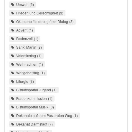
Umwelt
5
Frieden und Gerechtigkeit
3
Ökumene / interreligiöser Dialog
3
Advent
1
Fastenzeit
1
Sankt Martin
2
Valentinstag
1
Weihnachten
1
Weltgebetstag
1
Liturgie
3
Bistumsportal Jugend
1
Frauenkommission
1
Bistumsportal Musik
3
Dekanate auf dem Pastoralen Weg
1
Dekanat Darmstadt
7