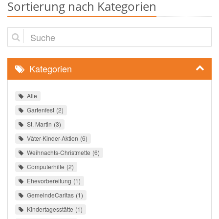
Sortierung nach Kategorien
Suche
Kategorien
Alle
Gartenfest
2
St. Martin
3
Väter-Kinder-Aktion
6
Weihnachts-Christmette
6
Computerhilfe
2
Ehevorbereitung
1
GemeindeCaritas
1
Kindertagesstätte
1