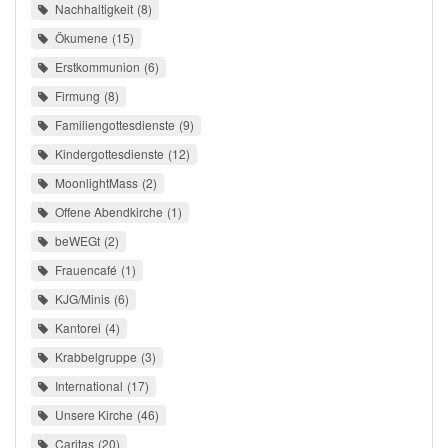
Nachhaltigkeit
8
Ökumene
15
Erstkommunion
6
Firmung
8
Familiengottesdienste
9
Kindergottesdienste
12
MoonlightMass
2
Offene Abendkirche
1
beWEGt
2
Frauencafé
1
KJG/Minis
6
Kantorei
4
Krabbelgruppe
3
International
17
Unsere Kirche
46
Caritas
20