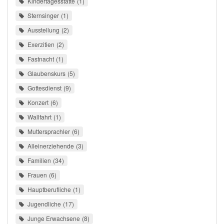
Kindertagesstätte
1
Sternsinger
1
Ausstellung
2
Exerzitien
2
Fastnacht
1
Glaubenskurs
5
Gottesdienst
9
Konzert
6
Wallfahrt
1
Muttersprachler
6
Alleinerziehende
3
Familien
34
Frauen
6
Hauptberufliche
1
Jugendliche
17
Junge Erwachsene
8