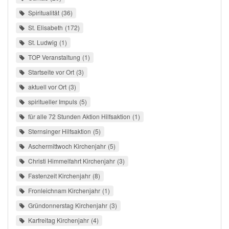
Spiritualität
36
St. Elisabeth
172
St. Ludwig
1
TOP Veranstaltung
1
Startseite vor Ort
3
aktuell vor Ort
3
spiritueller Impuls
5
für alle 72 Stunden Aktion Hilfsaktion
1
Sternsinger Hilfsaktion
5
Aschermittwoch Kirchenjahr
5
Christi Himmelfahrt Kirchenjahr
3
Fastenzeit Kirchenjahr
8
Fronleichnam Kirchenjahr
1
Gründonnerstag Kirchenjahr
3
Karfreitag Kirchenjahr
4