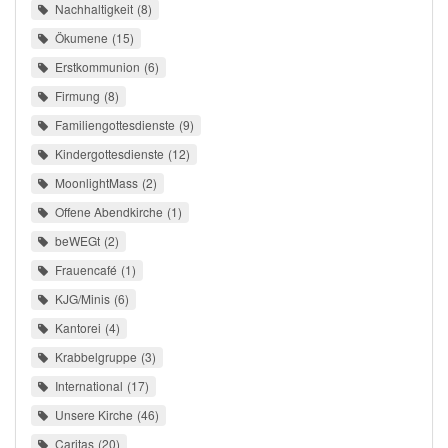
Nachhaltigkeit
8
Ökumene
15
Erstkommunion
6
Firmung
8
Familiengottesdienste
9
Kindergottesdienste
12
MoonlightMass
2
Offene Abendkirche
1
beWEGt
2
Frauencafé
1
KJG/Minis
6
Kantorei
4
Krabbelgruppe
3
International
17
Unsere Kirche
46
Caritas
20