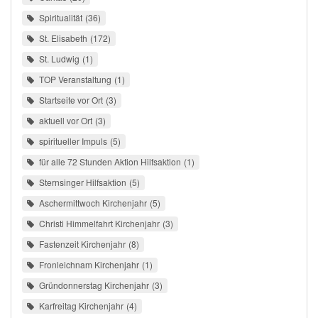
Spiritualität
36
St. Elisabeth
172
St. Ludwig
1
TOP Veranstaltung
1
Startseite vor Ort
3
aktuell vor Ort
3
spiritueller Impuls
5
für alle 72 Stunden Aktion Hilfsaktion
1
Sternsinger Hilfsaktion
5
Aschermittwoch Kirchenjahr
5
Christi Himmelfahrt Kirchenjahr
3
Fastenzeit Kirchenjahr
8
Fronleichnam Kirchenjahr
1
Gründonnerstag Kirchenjahr
3
Karfreitag Kirchenjahr
4