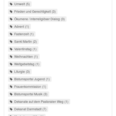
Umwelt
5
Frieden und Gerechtigkeit
3
Ökumene / interreligiöser Dialog
3
Advent
1
Fastenzeit
1
Sankt Martin
2
Valentinstag
1
Weihnachten
1
Weltgebetstag
1
Liturgie
3
Bistumsportal Jugend
1
Frauenkommission
1
Bistumsportal Musik
3
Dekanate auf dem Pastoralen Weg
1
Dekanat Darmstadt
7