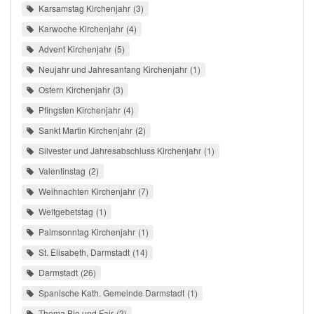
Karsamstag Kirchenjahr
3
Karwoche Kirchenjahr
4
Advent Kirchenjahr
5
Neujahr und Jahresanfang Kirchenjahr
1
Ostern Kirchenjahr
3
Pfingsten Kirchenjahr
4
Sankt Martin Kirchenjahr
2
Silvester und Jahresabschluss Kirchenjahr
1
Valentinstag
2
Weihnachten Kirchenjahr
7
Weltgebetstag
1
Palmsonntag Kirchenjahr
1
St. Elisabeth, Darmstadt
14
Darmstadt
26
Spanische Kath. Gemeinde Darmstadt
1
Thema Bio und Fair
2