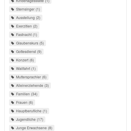
Kindertagesstätte
1
Sternsinger
1
Ausstellung
2
Exerzitien
2
Fastnacht
1
Glaubenskurs
5
Gottesdienst
9
Konzert
6
Wallfahrt
1
Muttersprachler
6
Alleinerziehende
3
Familien
34
Frauen
6
Hauptberufliche
1
Jugendliche
17
Junge Erwachsene
8