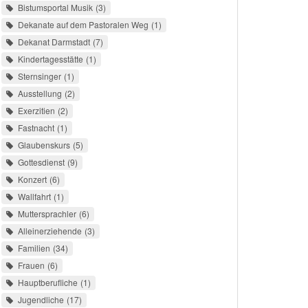
Bistumsportal Musik
3
Dekanate auf dem Pastoralen Weg
1
Dekanat Darmstadt
7
Kindertagesstätte
1
Sternsinger
1
Ausstellung
2
Exerzitien
2
Fastnacht
1
Glaubenskurs
5
Gottesdienst
9
Konzert
6
Wallfahrt
1
Muttersprachler
6
Alleinerziehende
3
Familien
34
Frauen
6
Hauptberufliche
1
Jugendliche
17