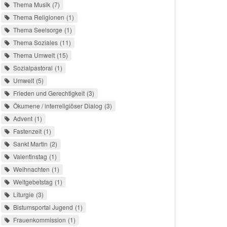
Thema Musik
7
Thema Religionen
1
Thema Seelsorge
1
Thema Soziales
11
Thema Umwelt
15
Sozialpastoral
1
Umwelt
5
Frieden und Gerechtigkeit
3
Ökumene / interreligiöser Dialog
3
Advent
1
Fastenzeit
1
Sankt Martin
2
Valentinstag
1
Weihnachten
1
Weltgebetstag
1
Liturgie
3
Bistumsportal Jugend
1
Frauenkommission
1