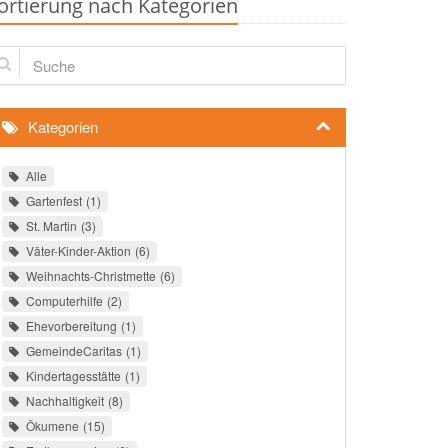
ortierung nach Kategorien
che
Kategorien
Alle
Gartenfest
1
St. Martin
3
Väter-Kinder-Aktion
6
Weihnachts-Christmette
6
Computerhilfe
2
Ehevorbereitung
1
GemeindeCaritas
1
Kindertagesstätte
1
Nachhaltigkeit
8
Ökumene
15