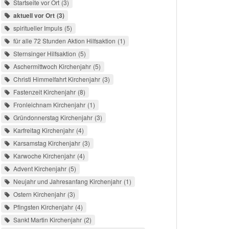
Startseite vor Ort
3
aktuell vor Ort
3
spiritueller Impuls
5
für alle 72 Stunden Aktion Hilfsaktion
1
Sternsinger Hilfsaktion
5
Aschermittwoch Kirchenjahr
5
Christi Himmelfahrt Kirchenjahr
3
Fastenzeit Kirchenjahr
8
Fronleichnam Kirchenjahr
1
Gründonnerstag Kirchenjahr
3
Karfreitag Kirchenjahr
4
Karsamstag Kirchenjahr
3
Karwoche Kirchenjahr
4
Advent Kirchenjahr
5
Neujahr und Jahresanfang Kirchenjahr
1
Ostern Kirchenjahr
3
Pfingsten Kirchenjahr
4
Sankt Martin Kirchenjahr
2