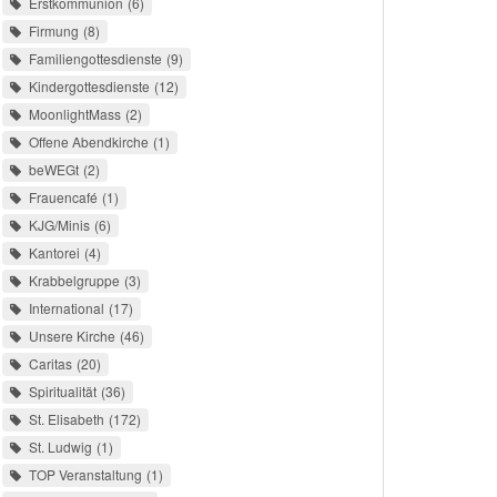
Erstkommunion
6
Firmung
8
Familiengottesdienste
9
Kindergottesdienste
12
MoonlightMass
2
Offene Abendkirche
1
beWEGt
2
Frauencafé
1
KJG/Minis
6
Kantorei
4
Krabbelgruppe
3
International
17
Unsere Kirche
46
Caritas
20
Spiritualität
36
St. Elisabeth
172
St. Ludwig
1
TOP Veranstaltung
1