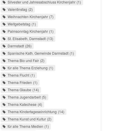
Silvester und Jahresabschluss Kirchenjahr
1
Valentinstag
2
Weihnachten Kirchenjahr
7
Weltgebetstag
1
Palmsonntag Kirchenjahr
1
St. Elisabeth, Darmstadt
13
Darmstadt
26
Spanische Kath. Gemeinde Darmstadt
1
Thema Bio und Fair
2
für alle Thema Erziehung
1
Thema Flucht
1
Thema Frieden
1
Thema Glaube
14
Thema Jugendarbeit
5
Thema Katechese
4
Thema Kindertageseinrichtung
14
Thema Kunst und Kultur
2
für alle Thema Medien
1