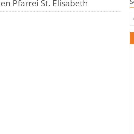
n Pfarrei St. Elisabeth
S
Su