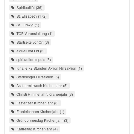
Spiritualität
36
St. Elisabeth
172
St. Ludwig
1
TOP Veranstaltung
1
Startseite vor Ort
3
aktuell vor Ort
3
spiritueller Impuls
5
für alle 72 Stunden Aktion Hilfsaktion
1
Sternsinger Hilfsaktion
5
Aschermittwoch Kirchenjahr
5
Christi Himmelfahrt Kirchenjahr
3
Fastenzeit Kirchenjahr
8
Fronleichnam Kirchenjahr
1
Gründonnerstag Kirchenjahr
3
Karfreitag Kirchenjahr
4