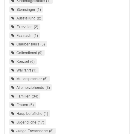
Kindertagesstätte
1
Sternsinger
1
Ausstellung
2
Exerzitien
2
Fastnacht
1
Glaubenskurs
5
Gottesdienst
9
Konzert
6
Wallfahrt
1
Muttersprachler
6
Alleinerziehende
3
Familien
34
Frauen
6
Hauptberufliche
1
Jugendliche
17
Junge Erwachsene
8