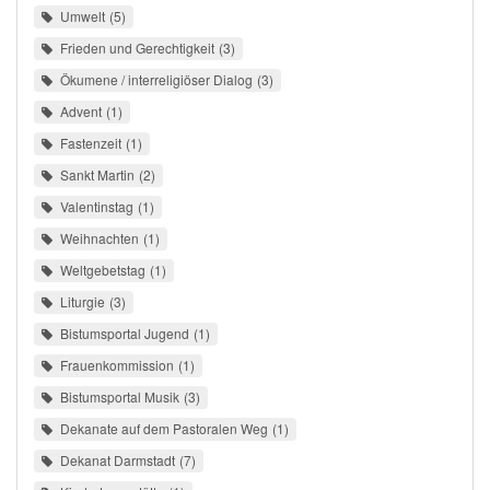
Umwelt
5
Frieden und Gerechtigkeit
3
Ökumene / interreligiöser Dialog
3
Advent
1
Fastenzeit
1
Sankt Martin
2
Valentinstag
1
Weihnachten
1
Weltgebetstag
1
Liturgie
3
Bistumsportal Jugend
1
Frauenkommission
1
Bistumsportal Musik
3
Dekanate auf dem Pastoralen Weg
1
Dekanat Darmstadt
7