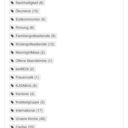
Nachhaltigkeit
8
Ökumene
15
Erstkommunion
6
Firmung
8
Familiengottesdienste
9
Kindergottesdienste
12
MoonlightMass
2
Offene Abendkirche
1
beWEGt
2
Frauencafé
1
KJG/Minis
6
Kantorei
4
Krabbelgruppe
3
International
17
Unsere Kirche
46
Caritas
20