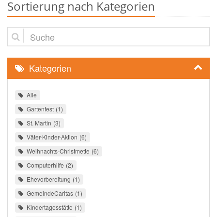
Sortierung nach Kategorien
Suche
Kategorien
Alle
Gartenfest
1
St. Martin
3
Väter-Kinder-Aktion
6
Weihnachts-Christmette
6
Computerhilfe
2
Ehevorbereitung
1
GemeindeCaritas
1
Kindertagesstätte
1