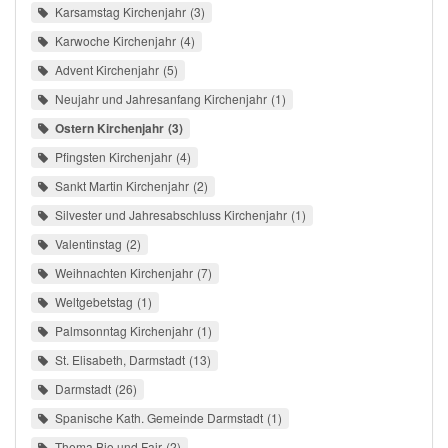
Karsamstag Kirchenjahr
3
Karwoche Kirchenjahr
4
Advent Kirchenjahr
5
Neujahr und Jahresanfang Kirchenjahr
1
Ostern Kirchenjahr
3
Pfingsten Kirchenjahr
4
Sankt Martin Kirchenjahr
2
Silvester und Jahresabschluss Kirchenjahr
1
Valentinstag
2
Weihnachten Kirchenjahr
7
Weltgebetstag
1
Palmsonntag Kirchenjahr
1
St. Elisabeth, Darmstadt
13
Darmstadt
26
Spanische Kath. Gemeinde Darmstadt
1
Thema Bio und Fair
2