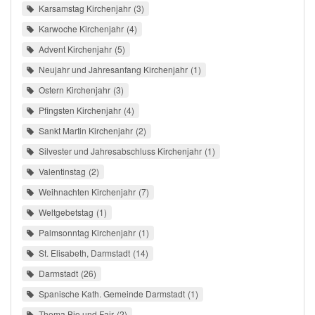
Karsamstag Kirchenjahr
3
Karwoche Kirchenjahr
4
Advent Kirchenjahr
5
Neujahr und Jahresanfang Kirchenjahr
1
Ostern Kirchenjahr
3
Pfingsten Kirchenjahr
4
Sankt Martin Kirchenjahr
2
Silvester und Jahresabschluss Kirchenjahr
1
Valentinstag
2
Weihnachten Kirchenjahr
7
Weltgebetstag
1
Palmsonntag Kirchenjahr
1
St. Elisabeth, Darmstadt
14
Darmstadt
26
Spanische Kath. Gemeinde Darmstadt
1
Thema Bio und Fair
2