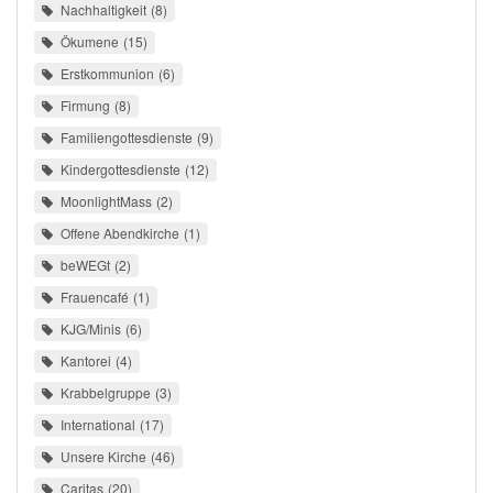
Nachhaltigkeit
8
Ökumene
15
Erstkommunion
6
Firmung
8
Familiengottesdienste
9
Kindergottesdienste
12
MoonlightMass
2
Offene Abendkirche
1
beWEGt
2
Frauencafé
1
KJG/Minis
6
Kantorei
4
Krabbelgruppe
3
International
17
Unsere Kirche
46
Caritas
20