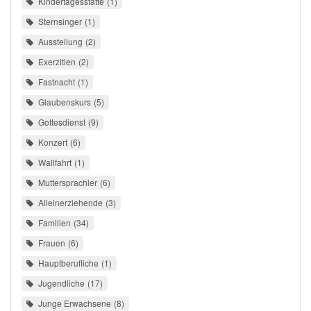
Kindertagesstätte
1
Sternsinger
1
Ausstellung
2
Exerzitien
2
Fastnacht
1
Glaubenskurs
5
Gottesdienst
9
Konzert
6
Wallfahrt
1
Muttersprachler
6
Alleinerziehende
3
Familien
34
Frauen
6
Hauptberufliche
1
Jugendliche
17
Junge Erwachsene
8