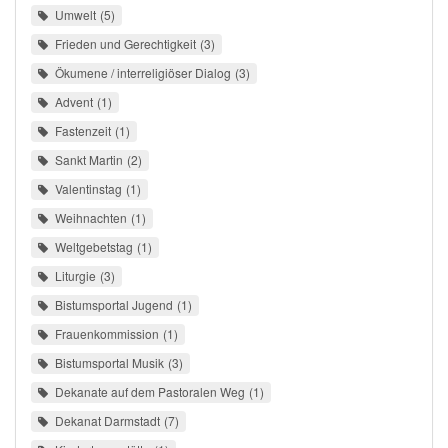
Umwelt
5
Frieden und Gerechtigkeit
3
Ökumene / interreligiöser Dialog
3
Advent
1
Fastenzeit
1
Sankt Martin
2
Valentinstag
1
Weihnachten
1
Weltgebetstag
1
Liturgie
3
Bistumsportal Jugend
1
Frauenkommission
1
Bistumsportal Musik
3
Dekanate auf dem Pastoralen Weg
1
Dekanat Darmstadt
7