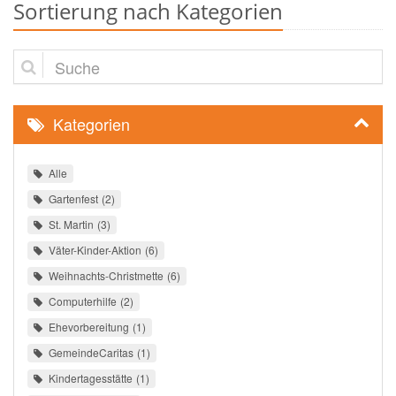
Sortierung nach Kategorien
Suche
Kategorien
Alle
Gartenfest
2
St. Martin
3
Väter-Kinder-Aktion
6
Weihnachts-Christmette
6
Computerhilfe
2
Ehevorbereitung
1
GemeindeCaritas
1
Kindertagesstätte
1