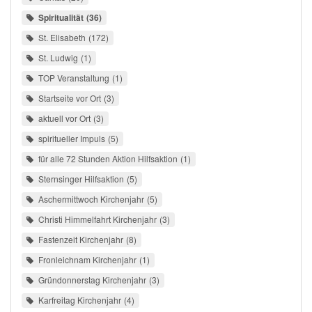
Spiritualität
36
St. Elisabeth
172
St. Ludwig
1
TOP Veranstaltung
1
Startseite vor Ort
3
aktuell vor Ort
3
spiritueller Impuls
5
für alle 72 Stunden Aktion Hilfsaktion
1
Sternsinger Hilfsaktion
5
Aschermittwoch Kirchenjahr
5
Christi Himmelfahrt Kirchenjahr
3
Fastenzeit Kirchenjahr
8
Fronleichnam Kirchenjahr
1
Gründonnerstag Kirchenjahr
3
Karfreitag Kirchenjahr
4