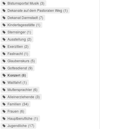
Bistumsportal Musik
3
Dekanate auf dem Pastoralen Weg
1
Dekanat Darmstadt
7
Kindertagesstätte
1
Sternsinger
1
Ausstellung
2
Exerzitien
2
Fastnacht
1
Glaubenskurs
5
Gottesdienst
9
Konzert
6
Wallfahrt
1
Muttersprachler
6
Alleinerziehende
3
Familien
34
Frauen
6
Hauptberufliche
1
Jugendliche
17