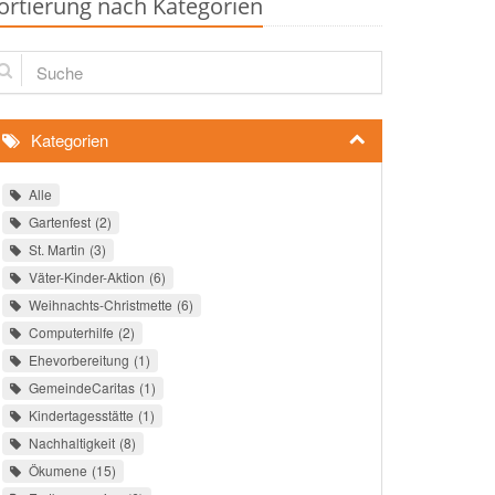
ortierung nach Kategorien
che
Kategorien
Alle
Gartenfest
2
St. Martin
3
Väter-Kinder-Aktion
6
Weihnachts-Christmette
6
Computerhilfe
2
Ehevorbereitung
1
GemeindeCaritas
1
Kindertagesstätte
1
Nachhaltigkeit
8
Ökumene
15