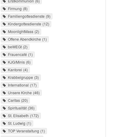
Erstkommunion
6
Firmung
8
Familiengottesdienste
9
Kindergottesdienste
12
MoonlightMass
2
Offene Abendkirche
1
beWEGt
2
Frauencafé
1
KJG/Minis
6
Kantorei
4
Krabbelgruppe
3
International
17
Unsere Kirche
46
Caritas
20
Spiritualität
36
St. Elisabeth
172
St. Ludwig
1
TOP Veranstaltung
1