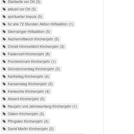
Startseite vor Ort
3
aktuell vor Ort
3
spiritueller Impuls
5
für alle 72 Stunden Aktion Hilfsaktion
1
Sternsinger Hilfsaktion
5
Aschermittwoch Kirchenjahr
5
Christi Himmelfahrt Kirchenjahr
3
Fastenzeit Kirchenjahr
8
Fronleichnam Kirchenjahr
1
Gründonnerstag Kirchenjahr
3
Karfreitag Kirchenjahr
4
Karsamstag Kirchenjahr
3
Karwoche Kirchenjahr
4
Advent Kirchenjahr
5
Neujahr und Jahresanfang Kirchenjahr
1
Ostern Kirchenjahr
3
Pfingsten Kirchenjahr
4
Sankt Martin Kirchenjahr
2