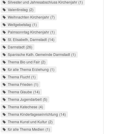
Silvester und Jahresabschluss Kirchenjahr
1
Valentinstag
2
Weihnachten Kirchenjahr
7
Weltgebetstag
1
Palmsonntag Kirchenjahr
1
St. Elisabeth, Darmstadt
14
Darmstadt
26
Spanische Kath. Gemeinde Darmstadt
1
Thema Bio und Fair
2
für alle Thema Erziehung
1
Thema Flucht
1
Thema Frieden
1
Thema Glaube
14
Thema Jugendarbeit
5
Thema Katechese
4
Thema Kindertageseinrichtung
14
Thema Kunst und Kultur
2
für alle Thema Medien
1