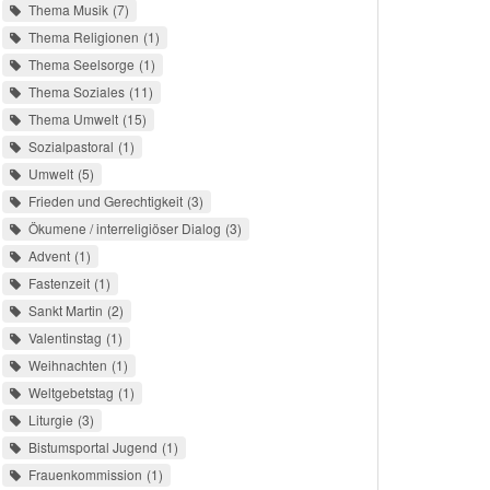
Thema Musik
7
Thema Religionen
1
Thema Seelsorge
1
Thema Soziales
11
Thema Umwelt
15
Sozialpastoral
1
Umwelt
5
Frieden und Gerechtigkeit
3
Ökumene / interreligiöser Dialog
3
Advent
1
Fastenzeit
1
Sankt Martin
2
Valentinstag
1
Weihnachten
1
Weltgebetstag
1
Liturgie
3
Bistumsportal Jugend
1
Frauenkommission
1