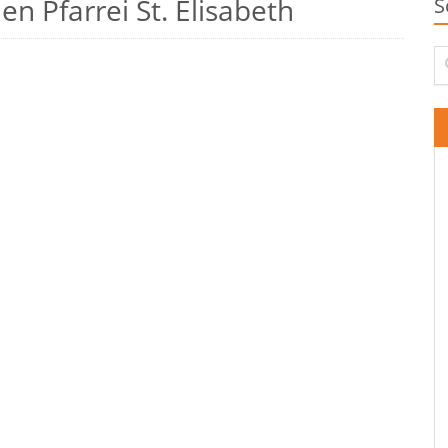
n Pfarrei St. Elisabeth
S
Su