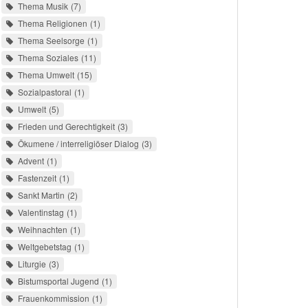
Thema Musik
7
Thema Religionen
1
Thema Seelsorge
1
Thema Soziales
11
Thema Umwelt
15
Sozialpastoral
1
Umwelt
5
Frieden und Gerechtigkeit
3
Ökumene / interreligiöser Dialog
3
Advent
1
Fastenzeit
1
Sankt Martin
2
Valentinstag
1
Weihnachten
1
Weltgebetstag
1
Liturgie
3
Bistumsportal Jugend
1
Frauenkommission
1