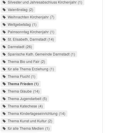
Silvester und Jahresabschluss Kirchenjahr
1
Valentinstag
2
Weihnachten Kirchenjahr
7
Weltgebetstag
1
Palmsonntag Kirchenjahr
1
St. Elisabeth, Darmstadt
14
Darmstadt
26
Spanische Kath. Gemeinde Darmstadt
1
Thema Bio und Fair
2
für alle Thema Erziehung
1
Thema Flucht
1
Thema Frieden
1
Thema Glaube
14
Thema Jugendarbeit
5
Thema Katechese
4
Thema Kindertageseinrichtung
14
Thema Kunst und Kultur
2
für alle Thema Medien
1