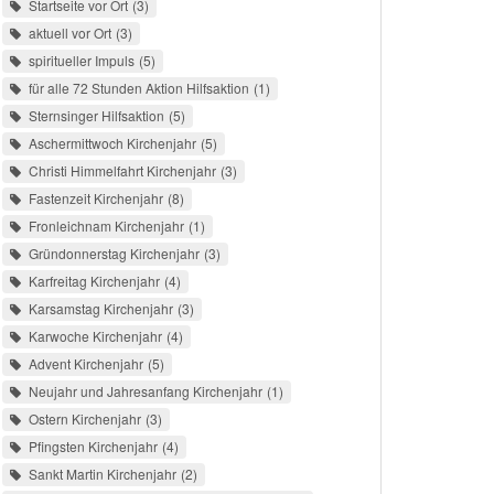
Startseite vor Ort
3
aktuell vor Ort
3
spiritueller Impuls
5
für alle 72 Stunden Aktion Hilfsaktion
1
Sternsinger Hilfsaktion
5
Aschermittwoch Kirchenjahr
5
Christi Himmelfahrt Kirchenjahr
3
Fastenzeit Kirchenjahr
8
Fronleichnam Kirchenjahr
1
Gründonnerstag Kirchenjahr
3
Karfreitag Kirchenjahr
4
Karsamstag Kirchenjahr
3
Karwoche Kirchenjahr
4
Advent Kirchenjahr
5
Neujahr und Jahresanfang Kirchenjahr
1
Ostern Kirchenjahr
3
Pfingsten Kirchenjahr
4
Sankt Martin Kirchenjahr
2