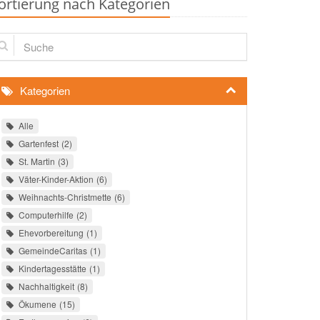
ortierung nach Kategorien
che
Kategorien
Alle
Gartenfest
2
St. Martin
3
Väter-Kinder-Aktion
6
Weihnachts-Christmette
6
Computerhilfe
2
Ehevorbereitung
1
GemeindeCaritas
1
Kindertagesstätte
1
Nachhaltigkeit
8
Ökumene
15