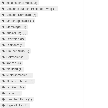
Bistumsportal Musik
3
Dekanate auf dem Pastoralen Weg
1
Dekanat Darmstadt
7
Kindertagesstätte
1
Sternsinger
1
Ausstellung
2
Exerzitien
2
Fastnacht
1
Glaubenskurs
5
Gottesdienst
9
Konzert
6
Wallfahrt
1
Muttersprachler
6
Alleinerziehende
3
Familien
34
Frauen
6
Hauptberufliche
1
Jugendliche
17