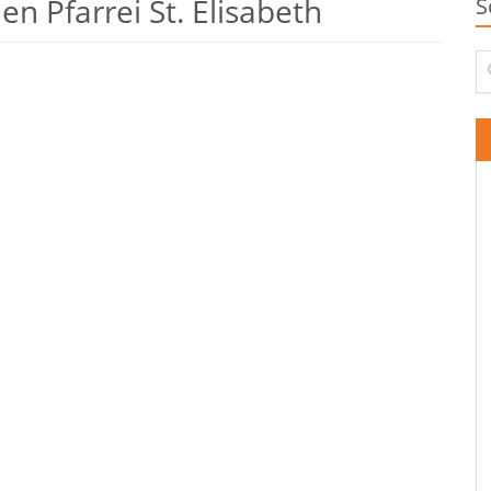
n Pfarrei St. Elisabeth
S
Su