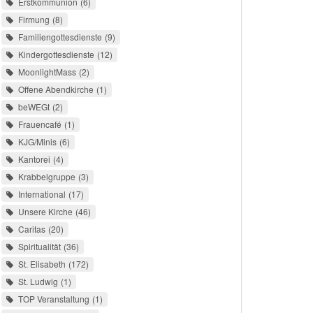
Erstkommunion
6
Firmung
8
Familiengottesdienste
9
Kindergottesdienste
12
MoonlightMass
2
Offene Abendkirche
1
beWEGt
2
Frauencafé
1
KJG/Minis
6
Kantorei
4
Krabbelgruppe
3
International
17
Unsere Kirche
46
Caritas
20
Spiritualität
36
St. Elisabeth
172
St. Ludwig
1
TOP Veranstaltung
1