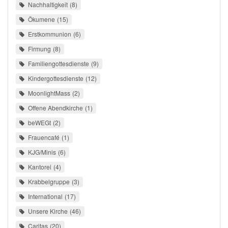
Nachhaltigkeit
8
Ökumene
15
Erstkommunion
6
Firmung
8
Familiengottesdienste
9
Kindergottesdienste
12
MoonlightMass
2
Offene Abendkirche
1
beWEGt
2
Frauencafé
1
KJG/Minis
6
Kantorei
4
Krabbelgruppe
3
International
17
Unsere Kirche
46
Caritas
20