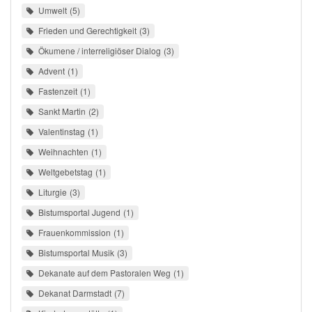
Umwelt
5
Frieden und Gerechtigkeit
3
Ökumene / interreligiöser Dialog
3
Advent
1
Fastenzeit
1
Sankt Martin
2
Valentinstag
1
Weihnachten
1
Weltgebetstag
1
Liturgie
3
Bistumsportal Jugend
1
Frauenkommission
1
Bistumsportal Musik
3
Dekanate auf dem Pastoralen Weg
1
Dekanat Darmstadt
7