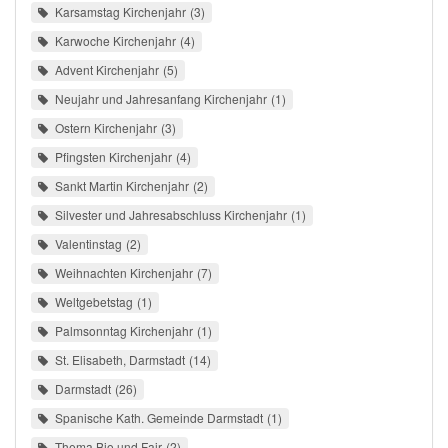
Karsamstag Kirchenjahr
3
Karwoche Kirchenjahr
4
Advent Kirchenjahr
5
Neujahr und Jahresanfang Kirchenjahr
1
Ostern Kirchenjahr
3
Pfingsten Kirchenjahr
4
Sankt Martin Kirchenjahr
2
Silvester und Jahresabschluss Kirchenjahr
1
Valentinstag
2
Weihnachten Kirchenjahr
7
Weltgebetstag
1
Palmsonntag Kirchenjahr
1
St. Elisabeth, Darmstadt
14
Darmstadt
26
Spanische Kath. Gemeinde Darmstadt
1
Thema Bio und Fair
2