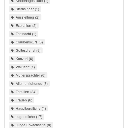
Kindertagesstätte
1
Sternsinger
1
Ausstellung
2
Exerzitien
2
Fastnacht
1
Glaubenskurs
5
Gottesdienst
9
Konzert
6
Wallfahrt
1
Muttersprachler
6
Alleinerziehende
3
Familien
34
Frauen
6
Hauptberufliche
1
Jugendliche
17
Junge Erwachsene
8