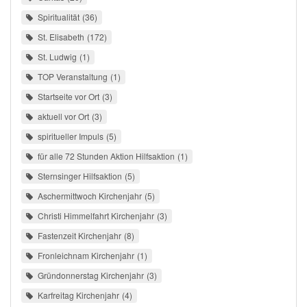
Spiritualität
36
St. Elisabeth
172
St. Ludwig
1
TOP Veranstaltung
1
Startseite vor Ort
3
aktuell vor Ort
3
spiritueller Impuls
5
für alle 72 Stunden Aktion Hilfsaktion
1
Sternsinger Hilfsaktion
5
Aschermittwoch Kirchenjahr
5
Christi Himmelfahrt Kirchenjahr
3
Fastenzeit Kirchenjahr
8
Fronleichnam Kirchenjahr
1
Gründonnerstag Kirchenjahr
3
Karfreitag Kirchenjahr
4