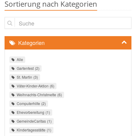
Sortierung nach Kategorien
Suche
Kategorien
Alle
Gartenfest
2
St. Martin
3
Väter-Kinder-Aktion
6
Weihnachts-Christmette
6
Computerhilfe
2
Ehevorbereitung
1
GemeindeCaritas
1
Kindertagesstätte
1