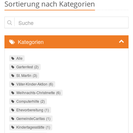
Sortierung nach Kategorien
Suche
Kategorien
Alle
Gartenfest
2
St. Martin
3
Väter-Kinder-Aktion
6
Weihnachts-Christmette
6
Computerhilfe
2
Ehevorbereitung
1
GemeindeCaritas
1
Kindertagesstätte
1