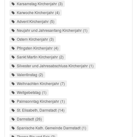
Karsamstag Kirchenjahr
3
Karwoche Kirchenjahr
4
Advent Kirchenjahr
5
Neujahr und Jahresanfang Kirchenjahr
1
Ostern Kirchenjahr
3
Pfingsten Kirchenjahr
4
Sankt Martin Kirchenjahr
2
Silvester und Jahresabschluss Kirchenjahr
1
Valentinstag
2
Weihnachten Kirchenjahr
7
Weltgebetstag
1
Palmsonntag Kirchenjahr
1
St. Elisabeth, Darmstadt
14
Darmstadt
26
Spanische Kath. Gemeinde Darmstadt
1
Thema Bio und Fair
2