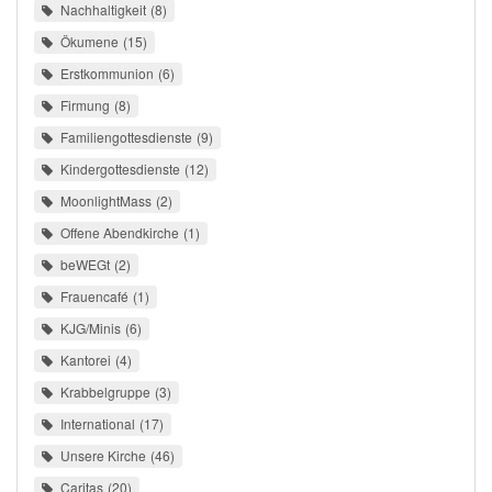
Nachhaltigkeit
8
Ökumene
15
Erstkommunion
6
Firmung
8
Familiengottesdienste
9
Kindergottesdienste
12
MoonlightMass
2
Offene Abendkirche
1
beWEGt
2
Frauencafé
1
KJG/Minis
6
Kantorei
4
Krabbelgruppe
3
International
17
Unsere Kirche
46
Caritas
20