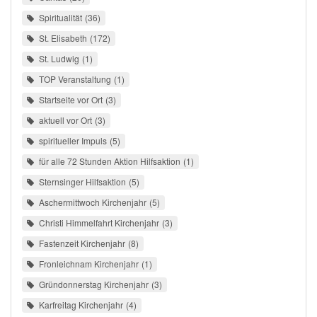
Spiritualität
36
St. Elisabeth
172
St. Ludwig
1
TOP Veranstaltung
1
Startseite vor Ort
3
aktuell vor Ort
3
spiritueller Impuls
5
für alle 72 Stunden Aktion Hilfsaktion
1
Sternsinger Hilfsaktion
5
Aschermittwoch Kirchenjahr
5
Christi Himmelfahrt Kirchenjahr
3
Fastenzeit Kirchenjahr
8
Fronleichnam Kirchenjahr
1
Gründonnerstag Kirchenjahr
3
Karfreitag Kirchenjahr
4