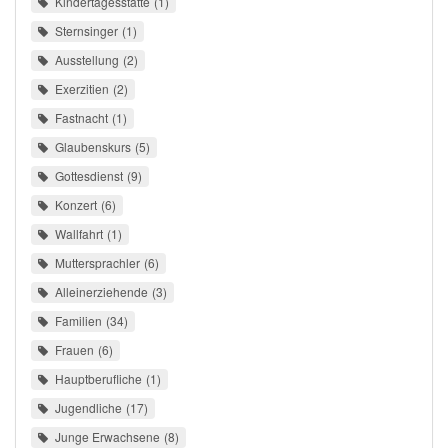
Kindertagesstätte
1
Sternsinger
1
Ausstellung
2
Exerzitien
2
Fastnacht
1
Glaubenskurs
5
Gottesdienst
9
Konzert
6
Wallfahrt
1
Muttersprachler
6
Alleinerziehende
3
Familien
34
Frauen
6
Hauptberufliche
1
Jugendliche
17
Junge Erwachsene
8