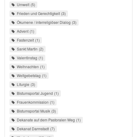
Umwelt
5
Frieden und Gerechtigkeit
3
Ökumene / interreligiöser Dialog
3
Advent
1
Fastenzeit
1
Sankt Martin
2
Valentinstag
1
Weihnachten
1
Weltgebetstag
1
Liturgie
3
Bistumsportal Jugend
1
Frauenkommission
1
Bistumsportal Musik
3
Dekanate auf dem Pastoralen Weg
1
Dekanat Darmstadt
7