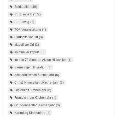
Spiritualität
36
St. Elisabeth
172
St. Ludwig
1
TOP Veranstaltung
1
Startseite vor Ort
3
aktuell vor Ort
3
spiritueller Impuls
5
für alle 72 Stunden Aktion Hilfsaktion
1
Sternsinger Hilfsaktion
5
Aschermittwoch Kirchenjahr
5
Christi Himmelfahrt Kirchenjahr
3
Fastenzeit Kirchenjahr
8
Fronleichnam Kirchenjahr
1
Gründonnerstag Kirchenjahr
3
Karfreitag Kirchenjahr
4