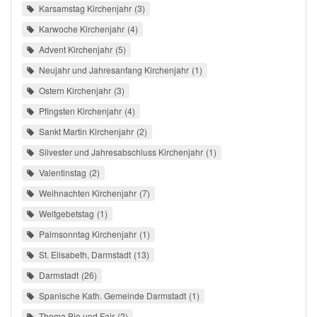
Karsamstag Kirchenjahr
3
Karwoche Kirchenjahr
4
Advent Kirchenjahr
5
Neujahr und Jahresanfang Kirchenjahr
1
Ostern Kirchenjahr
3
Pfingsten Kirchenjahr
4
Sankt Martin Kirchenjahr
2
Silvester und Jahresabschluss Kirchenjahr
1
Valentinstag
2
Weihnachten Kirchenjahr
7
Weltgebetstag
1
Palmsonntag Kirchenjahr
1
St. Elisabeth, Darmstadt
13
Darmstadt
26
Spanische Kath. Gemeinde Darmstadt
1
Thema Bio und Fair
2