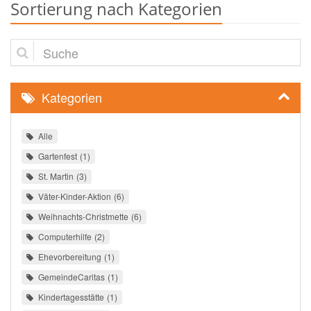
Sortierung nach Kategorien
Suche
Kategorien
Alle
Gartenfest
1
St. Martin
3
Väter-Kinder-Aktion
6
Weihnachts-Christmette
6
Computerhilfe
2
Ehevorbereitung
1
GemeindeCaritas
1
Kindertagesstätte
1