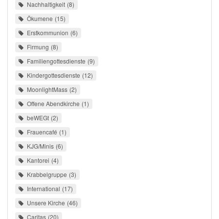
Nachhaltigkeit
8
Ökumene
15
Erstkommunion
6
Firmung
8
Familiengottesdienste
9
Kindergottesdienste
12
MoonlightMass
2
Offene Abendkirche
1
beWEGt
2
Frauencafé
1
KJG/Minis
6
Kantorei
4
Krabbelgruppe
3
International
17
Unsere Kirche
46
Caritas
20