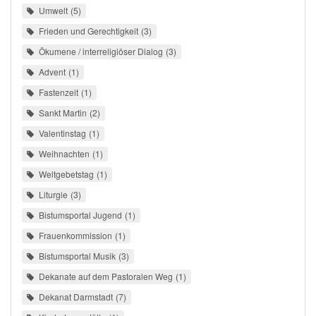
Umwelt
5
Frieden und Gerechtigkeit
3
Ökumene / interreligiöser Dialog
3
Advent
1
Fastenzeit
1
Sankt Martin
2
Valentinstag
1
Weihnachten
1
Weltgebetstag
1
Liturgie
3
Bistumsportal Jugend
1
Frauenkommission
1
Bistumsportal Musik
3
Dekanate auf dem Pastoralen Weg
1
Dekanat Darmstadt
7