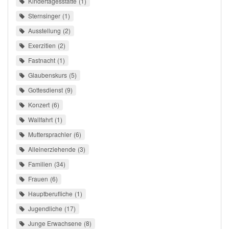
Kindertagesstätte
1
Sternsinger
1
Ausstellung
2
Exerzitien
2
Fastnacht
1
Glaubenskurs
5
Gottesdienst
9
Konzert
6
Wallfahrt
1
Muttersprachler
6
Alleinerziehende
3
Familien
34
Frauen
6
Hauptberufliche
1
Jugendliche
17
Junge Erwachsene
8