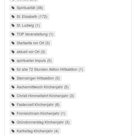
Spiritualität
36
St. Elisabeth
172
St. Ludwig
1
TOP Veranstaltung
1
Startseite vor Ort
3
aktuell vor Ort
3
spiritueller Impuls
5
für alle 72 Stunden Aktion Hilfsaktion
1
Sternsinger Hilfsaktion
5
Aschermittwoch Kirchenjahr
5
Christi Himmelfahrt Kirchenjahr
3
Fastenzeit Kirchenjahr
8
Fronleichnam Kirchenjahr
1
Gründonnerstag Kirchenjahr
3
Karfreitag Kirchenjahr
4