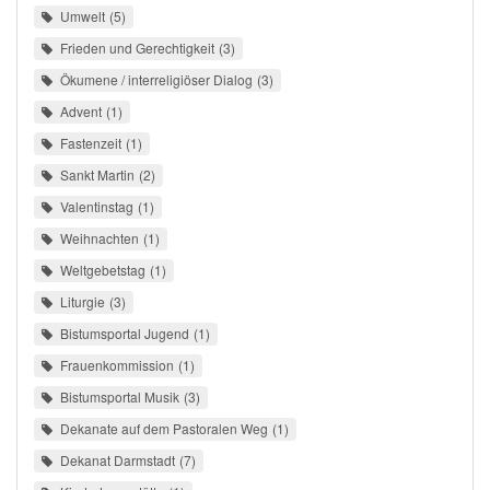
Umwelt
5
Frieden und Gerechtigkeit
3
Ökumene / interreligiöser Dialog
3
Advent
1
Fastenzeit
1
Sankt Martin
2
Valentinstag
1
Weihnachten
1
Weltgebetstag
1
Liturgie
3
Bistumsportal Jugend
1
Frauenkommission
1
Bistumsportal Musik
3
Dekanate auf dem Pastoralen Weg
1
Dekanat Darmstadt
7