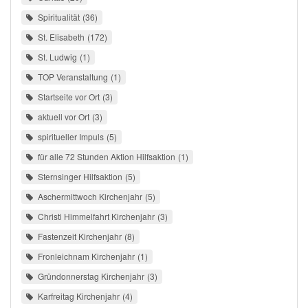
Spiritualität
36
St. Elisabeth
172
St. Ludwig
1
TOP Veranstaltung
1
Startseite vor Ort
3
aktuell vor Ort
3
spiritueller Impuls
5
für alle 72 Stunden Aktion Hilfsaktion
1
Sternsinger Hilfsaktion
5
Aschermittwoch Kirchenjahr
5
Christi Himmelfahrt Kirchenjahr
3
Fastenzeit Kirchenjahr
8
Fronleichnam Kirchenjahr
1
Gründonnerstag Kirchenjahr
3
Karfreitag Kirchenjahr
4