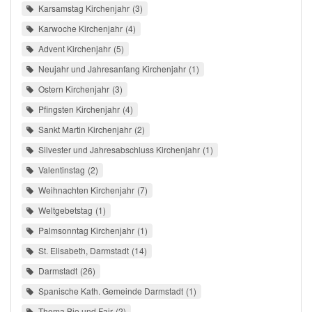
Karsamstag Kirchenjahr
3
Karwoche Kirchenjahr
4
Advent Kirchenjahr
5
Neujahr und Jahresanfang Kirchenjahr
1
Ostern Kirchenjahr
3
Pfingsten Kirchenjahr
4
Sankt Martin Kirchenjahr
2
Silvester und Jahresabschluss Kirchenjahr
1
Valentinstag
2
Weihnachten Kirchenjahr
7
Weltgebetstag
1
Palmsonntag Kirchenjahr
1
St. Elisabeth, Darmstadt
14
Darmstadt
26
Spanische Kath. Gemeinde Darmstadt
1
Thema Bio und Fair
2