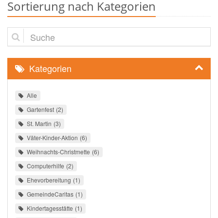
Sortierung nach Kategorien
Suche
Kategorien
Alle
Gartenfest
2
St. Martin
3
Väter-Kinder-Aktion
6
Weihnachts-Christmette
6
Computerhilfe
2
Ehevorbereitung
1
GemeindeCaritas
1
Kindertagesstätte
1