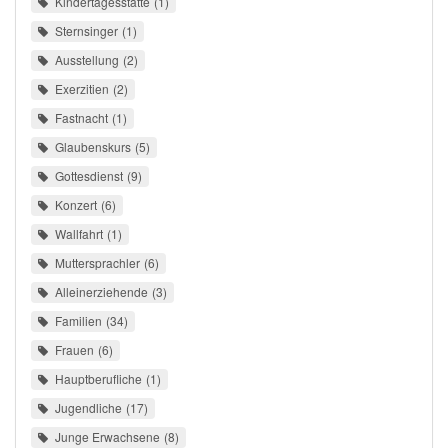
Kindertagesstätte
1
Sternsinger
1
Ausstellung
2
Exerzitien
2
Fastnacht
1
Glaubenskurs
5
Gottesdienst
9
Konzert
6
Wallfahrt
1
Muttersprachler
6
Alleinerziehende
3
Familien
34
Frauen
6
Hauptberufliche
1
Jugendliche
17
Junge Erwachsene
8