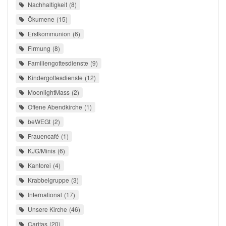
Nachhaltigkeit
8
Ökumene
15
Erstkommunion
6
Firmung
8
Familiengottesdienste
9
Kindergottesdienste
12
MoonlightMass
2
Offene Abendkirche
1
beWEGt
2
Frauencafé
1
KJG/Minis
6
Kantorei
4
Krabbelgruppe
3
International
17
Unsere Kirche
46
Caritas
20