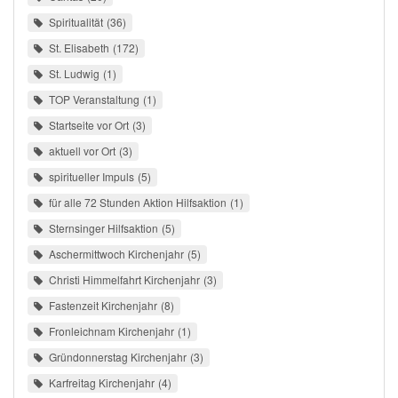
Spiritualität
36
St. Elisabeth
172
St. Ludwig
1
TOP Veranstaltung
1
Startseite vor Ort
3
aktuell vor Ort
3
spiritueller Impuls
5
für alle 72 Stunden Aktion Hilfsaktion
1
Sternsinger Hilfsaktion
5
Aschermittwoch Kirchenjahr
5
Christi Himmelfahrt Kirchenjahr
3
Fastenzeit Kirchenjahr
8
Fronleichnam Kirchenjahr
1
Gründonnerstag Kirchenjahr
3
Karfreitag Kirchenjahr
4