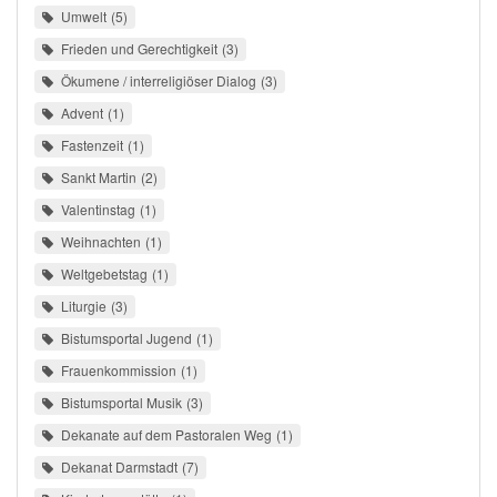
Umwelt
5
Frieden und Gerechtigkeit
3
Ökumene / interreligiöser Dialog
3
Advent
1
Fastenzeit
1
Sankt Martin
2
Valentinstag
1
Weihnachten
1
Weltgebetstag
1
Liturgie
3
Bistumsportal Jugend
1
Frauenkommission
1
Bistumsportal Musik
3
Dekanate auf dem Pastoralen Weg
1
Dekanat Darmstadt
7