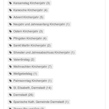
Karsamstag Kirchenjahr
3
Karwoche Kirchenjahr
4
Advent Kirchenjahr
5
Neujahr und Jahresanfang Kirchenjahr
1
Ostern Kirchenjahr
3
Pfingsten Kirchenjahr
4
Sankt Martin Kirchenjahr
2
Silvester und Jahresabschluss Kirchenjahr
1
Valentinstag
2
Weihnachten Kirchenjahr
7
Weltgebetstag
1
Palmsonntag Kirchenjahr
1
St. Elisabeth, Darmstadt
14
Darmstadt
26
Spanische Kath. Gemeinde Darmstadt
1
Thema Bio und Fair
2