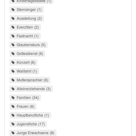
Kindertagesstätte
1
Sternsinger
1
Ausstellung
2
Exerzitien
2
Fastnacht
1
Glaubenskurs
5
Gottesdienst
9
Konzert
6
Wallfahrt
1
Muttersprachler
6
Alleinerziehende
3
Familien
34
Frauen
6
Hauptberufliche
1
Jugendliche
17
Junge Erwachsene
8