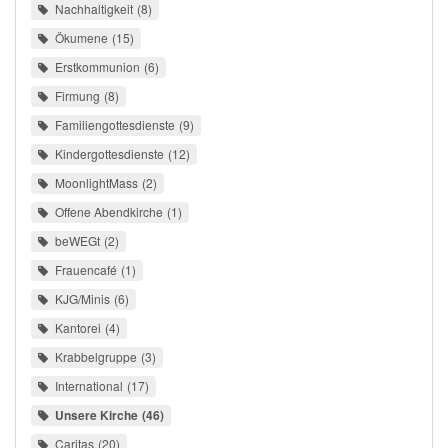
Nachhaltigkeit
8
Ökumene
15
Erstkommunion
6
Firmung
8
Familiengottesdienste
9
Kindergottesdienste
12
MoonlightMass
2
Offene Abendkirche
1
beWEGt
2
Frauencafé
1
KJG/Minis
6
Kantorei
4
Krabbelgruppe
3
International
17
Unsere Kirche
46
Caritas
20