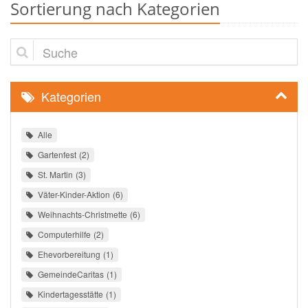
Sortierung nach Kategorien
Suche
Kategorien
Alle
Gartenfest
2
St. Martin
3
Väter-Kinder-Aktion
6
Weihnachts-Christmette
6
Computerhilfe
2
Ehevorbereitung
1
GemeindeCaritas
1
Kindertagesstätte
1