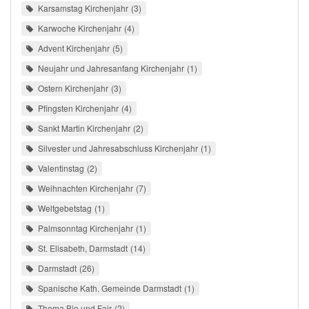
Karsamstag Kirchenjahr
3
Karwoche Kirchenjahr
4
Advent Kirchenjahr
5
Neujahr und Jahresanfang Kirchenjahr
1
Ostern Kirchenjahr
3
Pfingsten Kirchenjahr
4
Sankt Martin Kirchenjahr
2
Silvester und Jahresabschluss Kirchenjahr
1
Valentinstag
2
Weihnachten Kirchenjahr
7
Weltgebetstag
1
Palmsonntag Kirchenjahr
1
St. Elisabeth, Darmstadt
14
Darmstadt
26
Spanische Kath. Gemeinde Darmstadt
1
Thema Bio und Fair
2