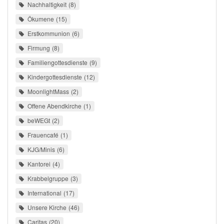
Nachhaltigkeit
8
Ökumene
15
Erstkommunion
6
Firmung
8
Familiengottesdienste
9
Kindergottesdienste
12
MoonlightMass
2
Offene Abendkirche
1
beWEGt
2
Frauencafé
1
KJG/Minis
6
Kantorei
4
Krabbelgruppe
3
International
17
Unsere Kirche
46
Caritas
20