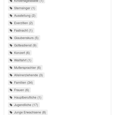
Kindertagesstätte
1
Sternsinger
1
Ausstellung
2
Exerzitien
2
Fastnacht
1
Glaubenskurs
5
Gottesdienst
9
Konzert
6
Wallfahrt
1
Muttersprachler
6
Alleinerziehende
3
Familien
34
Frauen
6
Hauptberufliche
1
Jugendliche
17
Junge Erwachsene
8