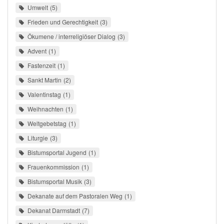
Umwelt
5
Frieden und Gerechtigkeit
3
Ökumene / interreligiöser Dialog
3
Advent
1
Fastenzeit
1
Sankt Martin
2
Valentinstag
1
Weihnachten
1
Weltgebetstag
1
Liturgie
3
Bistumsportal Jugend
1
Frauenkommission
1
Bistumsportal Musik
3
Dekanate auf dem Pastoralen Weg
1
Dekanat Darmstadt
7