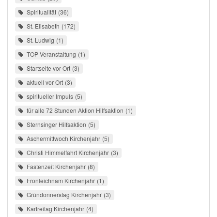
Spiritualität
36
St. Elisabeth
172
St. Ludwig
1
TOP Veranstaltung
1
Startseite vor Ort
3
aktuell vor Ort
3
spiritueller Impuls
5
für alle 72 Stunden Aktion Hilfsaktion
1
Sternsinger Hilfsaktion
5
Aschermittwoch Kirchenjahr
5
Christi Himmelfahrt Kirchenjahr
3
Fastenzeit Kirchenjahr
8
Fronleichnam Kirchenjahr
1
Gründonnerstag Kirchenjahr
3
Karfreitag Kirchenjahr
4