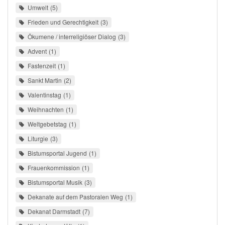
Umwelt
5
Frieden und Gerechtigkeit
3
Ökumene / interreligiöser Dialog
3
Advent
1
Fastenzeit
1
Sankt Martin
2
Valentinstag
1
Weihnachten
1
Weltgebetstag
1
Liturgie
3
Bistumsportal Jugend
1
Frauenkommission
1
Bistumsportal Musik
3
Dekanate auf dem Pastoralen Weg
1
Dekanat Darmstadt
7