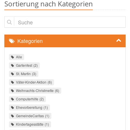
Sortierung nach Kategorien
Suche
Kategorien
Alle
Gartenfest
2
St. Martin
3
Väter-Kinder-Aktion
6
Weihnachts-Christmette
6
Computerhilfe
2
Ehevorbereitung
1
GemeindeCaritas
1
Kindertagesstätte
1