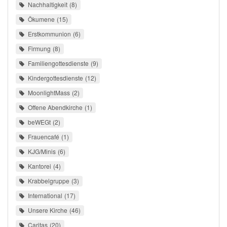
Nachhaltigkeit
8
Ökumene
15
Erstkommunion
6
Firmung
8
Familiengottesdienste
9
Kindergottesdienste
12
MoonlightMass
2
Offene Abendkirche
1
beWEGt
2
Frauencafé
1
KJG/Minis
6
Kantorei
4
Krabbelgruppe
3
International
17
Unsere Kirche
46
Caritas
20