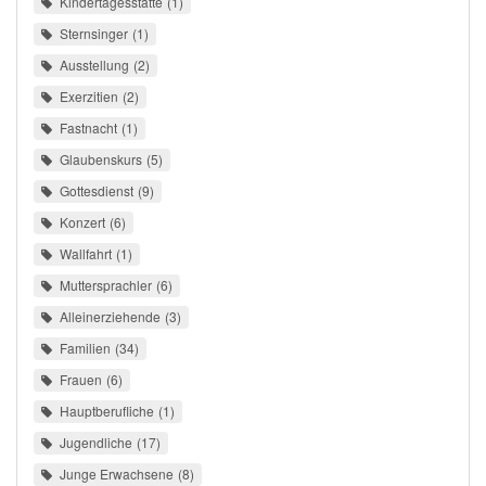
Kindertagesstätte
1
Sternsinger
1
Ausstellung
2
Exerzitien
2
Fastnacht
1
Glaubenskurs
5
Gottesdienst
9
Konzert
6
Wallfahrt
1
Muttersprachler
6
Alleinerziehende
3
Familien
34
Frauen
6
Hauptberufliche
1
Jugendliche
17
Junge Erwachsene
8