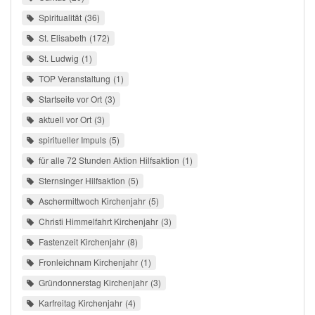
Spiritualität
36
St. Elisabeth
172
St. Ludwig
1
TOP Veranstaltung
1
Startseite vor Ort
3
aktuell vor Ort
3
spiritueller Impuls
5
für alle 72 Stunden Aktion Hilfsaktion
1
Sternsinger Hilfsaktion
5
Aschermittwoch Kirchenjahr
5
Christi Himmelfahrt Kirchenjahr
3
Fastenzeit Kirchenjahr
8
Fronleichnam Kirchenjahr
1
Gründonnerstag Kirchenjahr
3
Karfreitag Kirchenjahr
4