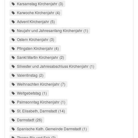
Karsamstag Kirchenjahr
3
Karwoche Kirchenjahr
4
Advent Kirchenjahr
5
Neujahr und Jahresanfang Kirchenjahr
1
Ostern Kirchenjahr
3
Pfingsten Kirchenjahr
4
Sankt Martin Kirchenjahr
2
Silvester und Jahresabschluss Kirchenjahr
1
Valentinstag
2
Weihnachten Kirchenjahr
7
Weltgebetstag
1
Palmsonntag Kirchenjahr
1
St. Elisabeth, Darmstadt
14
Darmstadt
26
Spanische Kath. Gemeinde Darmstadt
1
Thema Bio und Fair
2