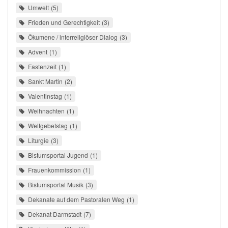
Umwelt
5
Frieden und Gerechtigkeit
3
Ökumene / interreligiöser Dialog
3
Advent
1
Fastenzeit
1
Sankt Martin
2
Valentinstag
1
Weihnachten
1
Weltgebetstag
1
Liturgie
3
Bistumsportal Jugend
1
Frauenkommission
1
Bistumsportal Musik
3
Dekanate auf dem Pastoralen Weg
1
Dekanat Darmstadt
7