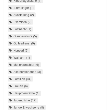
Kindertagesstätte
1
Sternsinger
1
Ausstellung
2
Exerzitien
2
Fastnacht
1
Glaubenskurs
5
Gottesdienst
9
Konzert
6
Wallfahrt
1
Muttersprachler
6
Alleinerziehende
3
Familien
34
Frauen
6
Hauptberufliche
1
Jugendliche
17
Junge Erwachsene
8