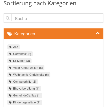
Sortierung nach Kategorien
Suche
Kategorien
Alle
Gartenfest
2
St. Martin
3
Väter-Kinder-Aktion
6
Weihnachts-Christmette
6
Computerhilfe
2
Ehevorbereitung
1
GemeindeCaritas
1
Kindertagesstätte
1