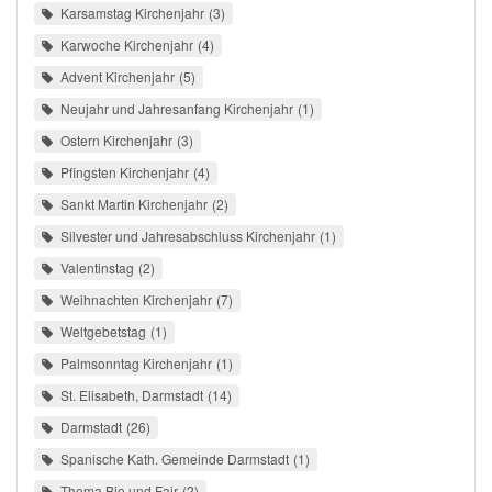
Karsamstag Kirchenjahr
3
Karwoche Kirchenjahr
4
Advent Kirchenjahr
5
Neujahr und Jahresanfang Kirchenjahr
1
Ostern Kirchenjahr
3
Pfingsten Kirchenjahr
4
Sankt Martin Kirchenjahr
2
Silvester und Jahresabschluss Kirchenjahr
1
Valentinstag
2
Weihnachten Kirchenjahr
7
Weltgebetstag
1
Palmsonntag Kirchenjahr
1
St. Elisabeth, Darmstadt
14
Darmstadt
26
Spanische Kath. Gemeinde Darmstadt
1
Thema Bio und Fair
2