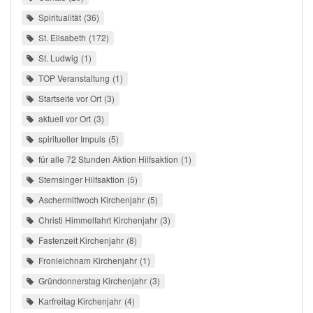
Spiritualität
36
St. Elisabeth
172
St. Ludwig
1
TOP Veranstaltung
1
Startseite vor Ort
3
aktuell vor Ort
3
spiritueller Impuls
5
für alle 72 Stunden Aktion Hilfsaktion
1
Sternsinger Hilfsaktion
5
Aschermittwoch Kirchenjahr
5
Christi Himmelfahrt Kirchenjahr
3
Fastenzeit Kirchenjahr
8
Fronleichnam Kirchenjahr
1
Gründonnerstag Kirchenjahr
3
Karfreitag Kirchenjahr
4