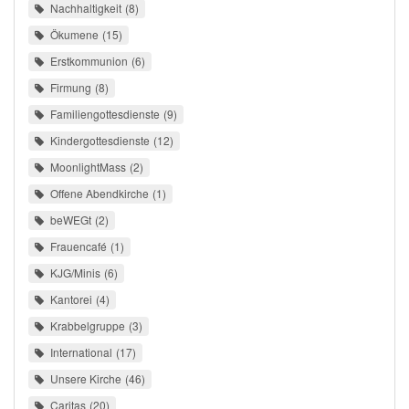
Nachhaltigkeit
8
Ökumene
15
Erstkommunion
6
Firmung
8
Familiengottesdienste
9
Kindergottesdienste
12
MoonlightMass
2
Offene Abendkirche
1
beWEGt
2
Frauencafé
1
KJG/Minis
6
Kantorei
4
Krabbelgruppe
3
International
17
Unsere Kirche
46
Caritas
20