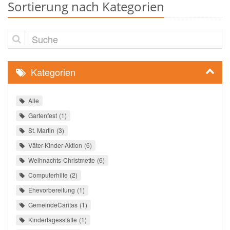
Sortierung nach Kategorien
Suche
Kategorien
Alle
Gartenfest
1
St. Martin
3
Väter-Kinder-Aktion
6
Weihnachts-Christmette
6
Computerhilfe
2
Ehevorbereitung
1
GemeindeCaritas
1
Kindertagesstätte
1