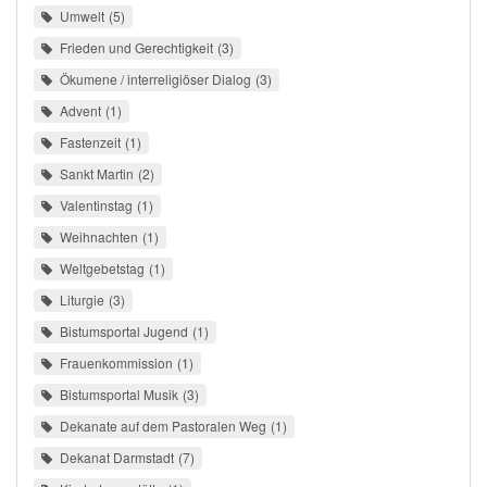
Umwelt
5
Frieden und Gerechtigkeit
3
Ökumene / interreligiöser Dialog
3
Advent
1
Fastenzeit
1
Sankt Martin
2
Valentinstag
1
Weihnachten
1
Weltgebetstag
1
Liturgie
3
Bistumsportal Jugend
1
Frauenkommission
1
Bistumsportal Musik
3
Dekanate auf dem Pastoralen Weg
1
Dekanat Darmstadt
7