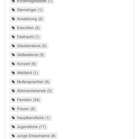
Kindertagesstätte
1
Sternsinger
1
Ausstellung
2
Exerzitien
2
Fastnacht
1
Glaubenskurs
5
Gottesdienst
9
Konzert
6
Wallfahrt
1
Muttersprachler
6
Alleinerziehende
3
Familien
34
Frauen
6
Hauptberufliche
1
Jugendliche
17
Junge Erwachsene
8