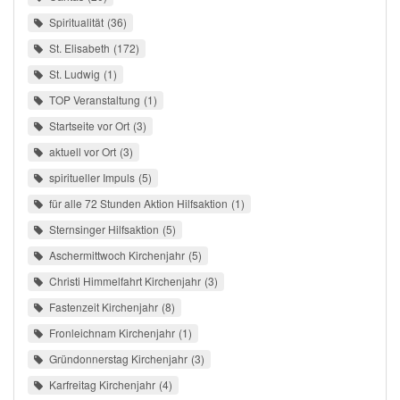
Spiritualität
36
St. Elisabeth
172
St. Ludwig
1
TOP Veranstaltung
1
Startseite vor Ort
3
aktuell vor Ort
3
spiritueller Impuls
5
für alle 72 Stunden Aktion Hilfsaktion
1
Sternsinger Hilfsaktion
5
Aschermittwoch Kirchenjahr
5
Christi Himmelfahrt Kirchenjahr
3
Fastenzeit Kirchenjahr
8
Fronleichnam Kirchenjahr
1
Gründonnerstag Kirchenjahr
3
Karfreitag Kirchenjahr
4