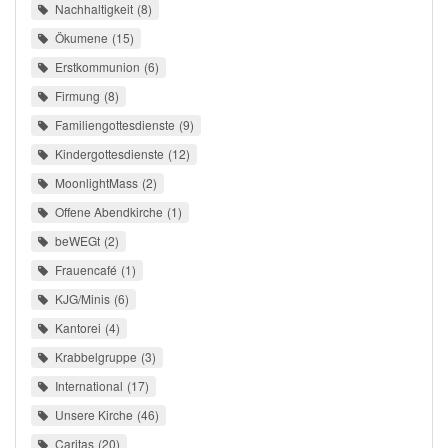
Nachhaltigkeit
8
Ökumene
15
Erstkommunion
6
Firmung
8
Familiengottesdienste
9
Kindergottesdienste
12
MoonlightMass
2
Offene Abendkirche
1
beWEGt
2
Frauencafé
1
KJG/Minis
6
Kantorei
4
Krabbelgruppe
3
International
17
Unsere Kirche
46
Caritas
20