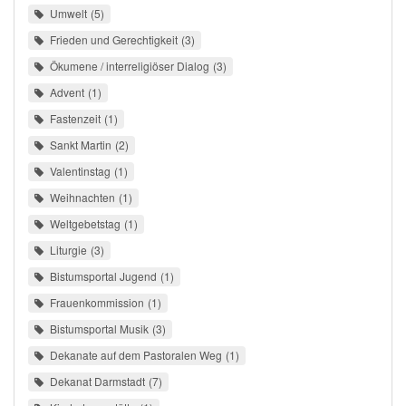
Umwelt
5
Frieden und Gerechtigkeit
3
Ökumene / interreligiöser Dialog
3
Advent
1
Fastenzeit
1
Sankt Martin
2
Valentinstag
1
Weihnachten
1
Weltgebetstag
1
Liturgie
3
Bistumsportal Jugend
1
Frauenkommission
1
Bistumsportal Musik
3
Dekanate auf dem Pastoralen Weg
1
Dekanat Darmstadt
7