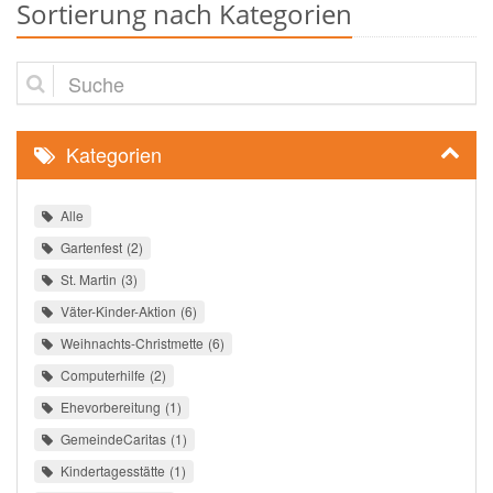
Sortierung nach Kategorien
Suche
Kategorien
Alle
Gartenfest
2
St. Martin
3
Väter-Kinder-Aktion
6
Weihnachts-Christmette
6
Computerhilfe
2
Ehevorbereitung
1
GemeindeCaritas
1
Kindertagesstätte
1