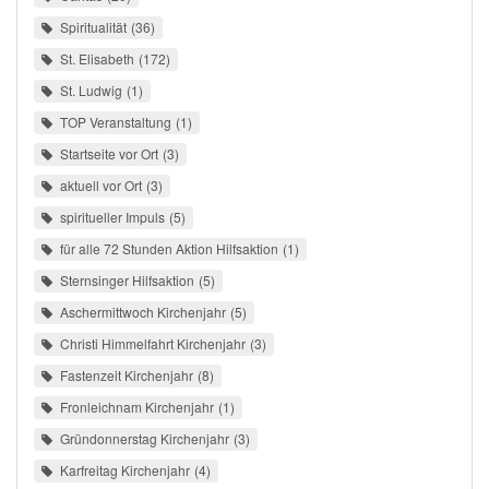
Spiritualität
36
St. Elisabeth
172
St. Ludwig
1
TOP Veranstaltung
1
Startseite vor Ort
3
aktuell vor Ort
3
spiritueller Impuls
5
für alle 72 Stunden Aktion Hilfsaktion
1
Sternsinger Hilfsaktion
5
Aschermittwoch Kirchenjahr
5
Christi Himmelfahrt Kirchenjahr
3
Fastenzeit Kirchenjahr
8
Fronleichnam Kirchenjahr
1
Gründonnerstag Kirchenjahr
3
Karfreitag Kirchenjahr
4