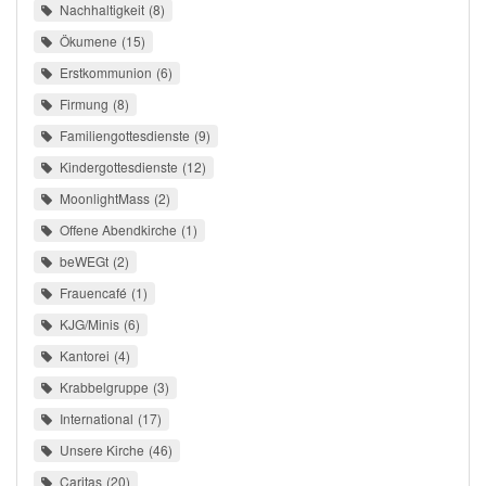
Nachhaltigkeit
8
Ökumene
15
Erstkommunion
6
Firmung
8
Familiengottesdienste
9
Kindergottesdienste
12
MoonlightMass
2
Offene Abendkirche
1
beWEGt
2
Frauencafé
1
KJG/Minis
6
Kantorei
4
Krabbelgruppe
3
International
17
Unsere Kirche
46
Caritas
20