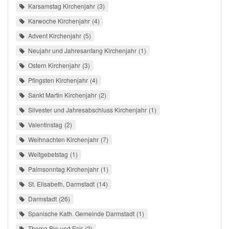
Karsamstag Kirchenjahr
3
Karwoche Kirchenjahr
4
Advent Kirchenjahr
5
Neujahr und Jahresanfang Kirchenjahr
1
Ostern Kirchenjahr
3
Pfingsten Kirchenjahr
4
Sankt Martin Kirchenjahr
2
Silvester und Jahresabschluss Kirchenjahr
1
Valentinstag
2
Weihnachten Kirchenjahr
7
Weltgebetstag
1
Palmsonntag Kirchenjahr
1
St. Elisabeth, Darmstadt
14
Darmstadt
26
Spanische Kath. Gemeinde Darmstadt
1
Thema Bio und Fair
2