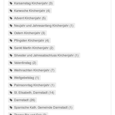
Karsamstag Kirchenjahr
3
Karwoche Kirchenjahr
4
Advent Kirchenjahr
5
Neujahr und Jahresanfang Kirchenjahr
1
Ostern Kirchenjahr
3
Pfingsten Kirchenjahr
4
Sankt Martin Kirchenjahr
2
Silvester und Jahresabschluss Kirchenjahr
1
Valentinstag
2
Weihnachten Kirchenjahr
7
Weltgebetstag
1
Palmsonntag Kirchenjahr
1
St. Elisabeth, Darmstadt
14
Darmstadt
26
Spanische Kath. Gemeinde Darmstadt
1
Thema Bio und Fair
2