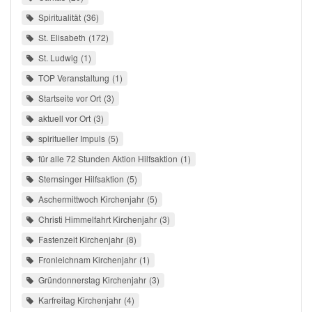
Spiritualität
36
St. Elisabeth
172
St. Ludwig
1
TOP Veranstaltung
1
Startseite vor Ort
3
aktuell vor Ort
3
spiritueller Impuls
5
für alle 72 Stunden Aktion Hilfsaktion
1
Sternsinger Hilfsaktion
5
Aschermittwoch Kirchenjahr
5
Christi Himmelfahrt Kirchenjahr
3
Fastenzeit Kirchenjahr
8
Fronleichnam Kirchenjahr
1
Gründonnerstag Kirchenjahr
3
Karfreitag Kirchenjahr
4