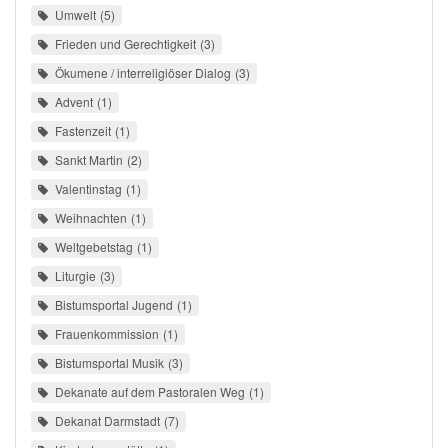
Umwelt
5
Frieden und Gerechtigkeit
3
Ökumene / interreligiöser Dialog
3
Advent
1
Fastenzeit
1
Sankt Martin
2
Valentinstag
1
Weihnachten
1
Weltgebetstag
1
Liturgie
3
Bistumsportal Jugend
1
Frauenkommission
1
Bistumsportal Musik
3
Dekanate auf dem Pastoralen Weg
1
Dekanat Darmstadt
7