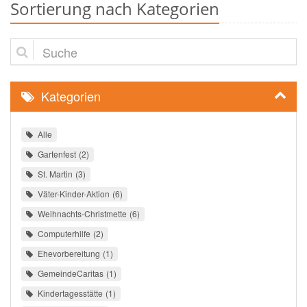
Sortierung nach Kategorien
Suche
Kategorien
Alle
Gartenfest
2
St. Martin
3
Väter-Kinder-Aktion
6
Weihnachts-Christmette
6
Computerhilfe
2
Ehevorbereitung
1
GemeindeCaritas
1
Kindertagesstätte
1