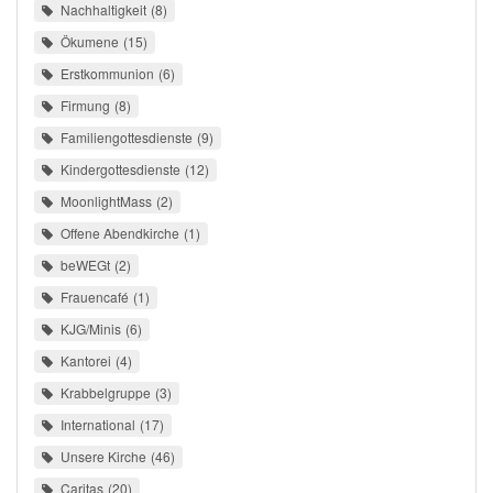
Nachhaltigkeit
8
Ökumene
15
Erstkommunion
6
Firmung
8
Familiengottesdienste
9
Kindergottesdienste
12
MoonlightMass
2
Offene Abendkirche
1
beWEGt
2
Frauencafé
1
KJG/Minis
6
Kantorei
4
Krabbelgruppe
3
International
17
Unsere Kirche
46
Caritas
20