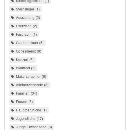
Kindertagesstätte
1
Sternsinger
1
Ausstellung
2
Exerzitien
2
Fastnacht
1
Glaubenskurs
5
Gottesdienst
9
Konzert
6
Wallfahrt
1
Muttersprachler
6
Alleinerziehende
3
Familien
34
Frauen
6
Hauptberufliche
1
Jugendliche
17
Junge Erwachsene
8