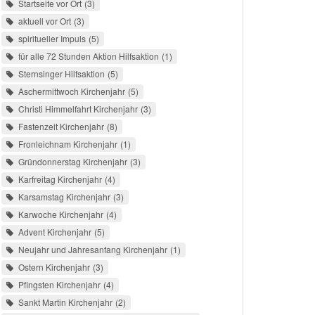
Startseite vor Ort
3
aktuell vor Ort
3
spiritueller Impuls
5
für alle 72 Stunden Aktion Hilfsaktion
1
Sternsinger Hilfsaktion
5
Aschermittwoch Kirchenjahr
5
Christi Himmelfahrt Kirchenjahr
3
Fastenzeit Kirchenjahr
8
Fronleichnam Kirchenjahr
1
Gründonnerstag Kirchenjahr
3
Karfreitag Kirchenjahr
4
Karsamstag Kirchenjahr
3
Karwoche Kirchenjahr
4
Advent Kirchenjahr
5
Neujahr und Jahresanfang Kirchenjahr
1
Ostern Kirchenjahr
3
Pfingsten Kirchenjahr
4
Sankt Martin Kirchenjahr
2