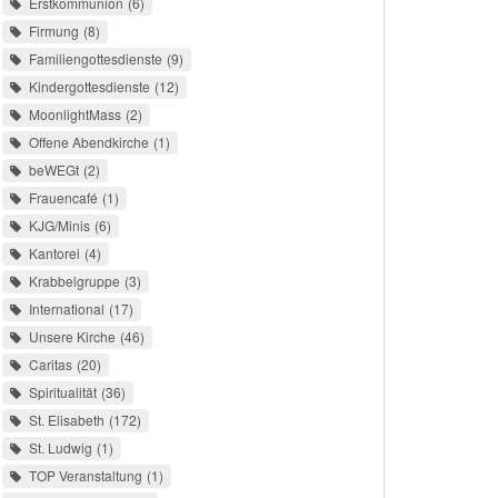
Erstkommunion
6
Firmung
8
Familiengottesdienste
9
Kindergottesdienste
12
MoonlightMass
2
Offene Abendkirche
1
beWEGt
2
Frauencafé
1
KJG/Minis
6
Kantorei
4
Krabbelgruppe
3
International
17
Unsere Kirche
46
Caritas
20
Spiritualität
36
St. Elisabeth
172
St. Ludwig
1
TOP Veranstaltung
1