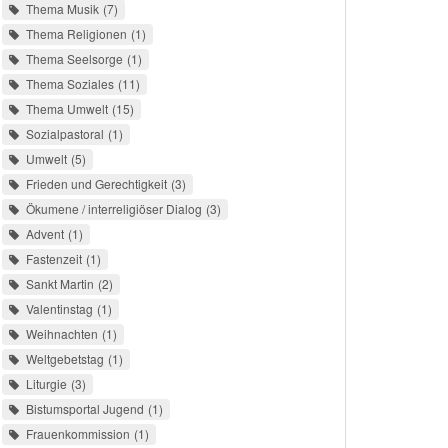
Thema Musik
7
Thema Religionen
1
Thema Seelsorge
1
Thema Soziales
11
Thema Umwelt
15
Sozialpastoral
1
Umwelt
5
Frieden und Gerechtigkeit
3
Ökumene / interreligiöser Dialog
3
Advent
1
Fastenzeit
1
Sankt Martin
2
Valentinstag
1
Weihnachten
1
Weltgebetstag
1
Liturgie
3
Bistumsportal Jugend
1
Frauenkommission
1