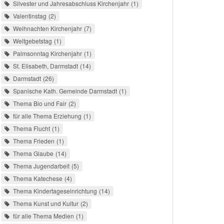
Silvester und Jahresabschluss Kirchenjahr
1
Valentinstag
2
Weihnachten Kirchenjahr
7
Weltgebetstag
1
Palmsonntag Kirchenjahr
1
St. Elisabeth, Darmstadt
14
Darmstadt
26
Spanische Kath. Gemeinde Darmstadt
1
Thema Bio und Fair
2
für alle Thema Erziehung
1
Thema Flucht
1
Thema Frieden
1
Thema Glaube
14
Thema Jugendarbeit
5
Thema Katechese
4
Thema Kindertageseinrichtung
14
Thema Kunst und Kultur
2
für alle Thema Medien
1