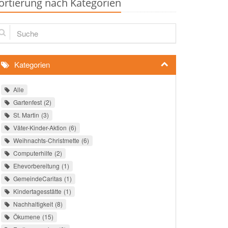
ortierung nach Kategorien
che
Kategorien
Alle
Gartenfest
2
St. Martin
3
Väter-Kinder-Aktion
6
Weihnachts-Christmette
6
Computerhilfe
2
Ehevorbereitung
1
GemeindeCaritas
1
Kindertagesstätte
1
Nachhaltigkeit
8
Ökumene
15