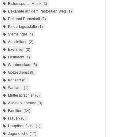
Bistumsportal Musik
3
Dekanate auf dem Pastoralen Weg
1
Dekanat Darmstadt
7
Kindertagesstätte
1
Sternsinger
1
Ausstellung
2
Exerzitien
2
Fastnacht
1
Glaubenskurs
5
Gottesdienst
9
Konzert
6
Wallfahrt
1
Muttersprachler
6
Alleinerziehende
3
Familien
34
Frauen
6
Hauptberufliche
1
Jugendliche
17