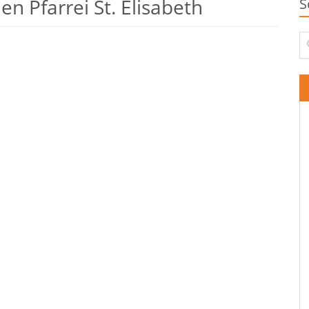
n Pfarrei St. Elisabeth
S
Su