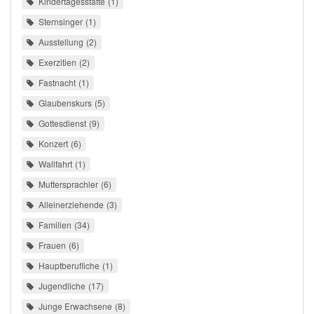
Kindertagesstätte
1
Sternsinger
1
Ausstellung
2
Exerzitien
2
Fastnacht
1
Glaubenskurs
5
Gottesdienst
9
Konzert
6
Wallfahrt
1
Muttersprachler
6
Alleinerziehende
3
Familien
34
Frauen
6
Hauptberufliche
1
Jugendliche
17
Junge Erwachsene
8