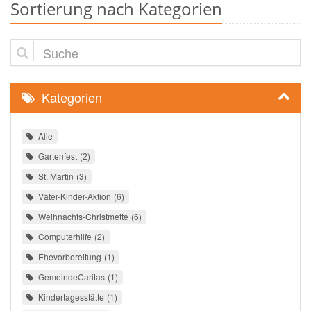
Sortierung nach Kategorien
Suche
Kategorien
Alle
Gartenfest
2
St. Martin
3
Väter-Kinder-Aktion
6
Weihnachts-Christmette
6
Computerhilfe
2
Ehevorbereitung
1
GemeindeCaritas
1
Kindertagesstätte
1