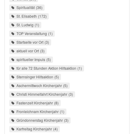
Spiritualität
36
St. Elisabeth
172
St. Ludwig
1
TOP Veranstaltung
1
Startseite vor Ort
3
aktuell vor Ort
3
spiritueller Impuls
5
für alle 72 Stunden Aktion Hilfsaktion
1
Sternsinger Hilfsaktion
5
Aschermittwoch Kirchenjahr
5
Christi Himmelfahrt Kirchenjahr
3
Fastenzeit Kirchenjahr
8
Fronleichnam Kirchenjahr
1
Gründonnerstag Kirchenjahr
3
Karfreitag Kirchenjahr
4