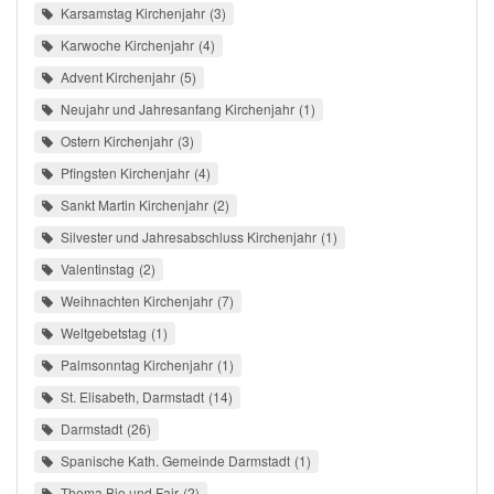
Karsamstag Kirchenjahr
3
Karwoche Kirchenjahr
4
Advent Kirchenjahr
5
Neujahr und Jahresanfang Kirchenjahr
1
Ostern Kirchenjahr
3
Pfingsten Kirchenjahr
4
Sankt Martin Kirchenjahr
2
Silvester und Jahresabschluss Kirchenjahr
1
Valentinstag
2
Weihnachten Kirchenjahr
7
Weltgebetstag
1
Palmsonntag Kirchenjahr
1
St. Elisabeth, Darmstadt
14
Darmstadt
26
Spanische Kath. Gemeinde Darmstadt
1
Thema Bio und Fair
2