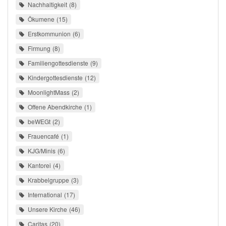
Nachhaltigkeit
8
Ökumene
15
Erstkommunion
6
Firmung
8
Familiengottesdienste
9
Kindergottesdienste
12
MoonlightMass
2
Offene Abendkirche
1
beWEGt
2
Frauencafé
1
KJG/Minis
6
Kantorei
4
Krabbelgruppe
3
International
17
Unsere Kirche
46
Caritas
20