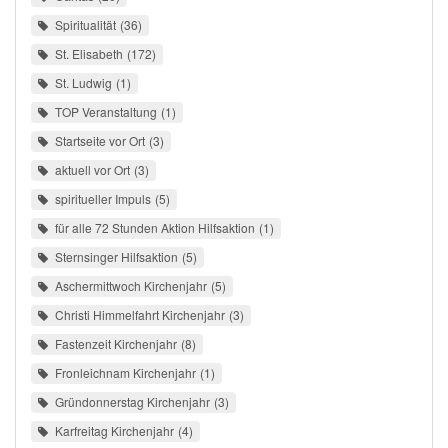
Spiritualität
36
St. Elisabeth
172
St. Ludwig
1
TOP Veranstaltung
1
Startseite vor Ort
3
aktuell vor Ort
3
spiritueller Impuls
5
für alle 72 Stunden Aktion Hilfsaktion
1
Sternsinger Hilfsaktion
5
Aschermittwoch Kirchenjahr
5
Christi Himmelfahrt Kirchenjahr
3
Fastenzeit Kirchenjahr
8
Fronleichnam Kirchenjahr
1
Gründonnerstag Kirchenjahr
3
Karfreitag Kirchenjahr
4