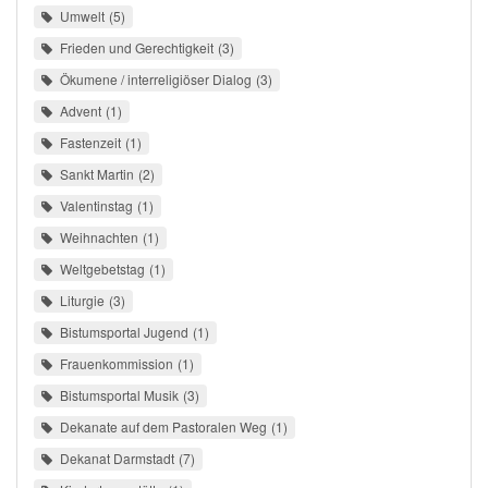
Umwelt
5
Frieden und Gerechtigkeit
3
Ökumene / interreligiöser Dialog
3
Advent
1
Fastenzeit
1
Sankt Martin
2
Valentinstag
1
Weihnachten
1
Weltgebetstag
1
Liturgie
3
Bistumsportal Jugend
1
Frauenkommission
1
Bistumsportal Musik
3
Dekanate auf dem Pastoralen Weg
1
Dekanat Darmstadt
7