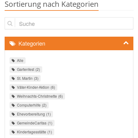
Sortierung nach Kategorien
Suche
Kategorien
Alle
Gartenfest
2
St. Martin
3
Väter-Kinder-Aktion
6
Weihnachts-Christmette
6
Computerhilfe
2
Ehevorbereitung
1
GemeindeCaritas
1
Kindertagesstätte
1