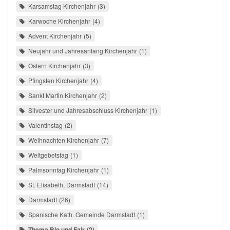
Karsamstag Kirchenjahr
3
Karwoche Kirchenjahr
4
Advent Kirchenjahr
5
Neujahr und Jahresanfang Kirchenjahr
1
Ostern Kirchenjahr
3
Pfingsten Kirchenjahr
4
Sankt Martin Kirchenjahr
2
Silvester und Jahresabschluss Kirchenjahr
1
Valentinstag
2
Weihnachten Kirchenjahr
7
Weltgebetstag
1
Palmsonntag Kirchenjahr
1
St. Elisabeth, Darmstadt
14
Darmstadt
26
Spanische Kath. Gemeinde Darmstadt
1
Thema Bio und Fair
2