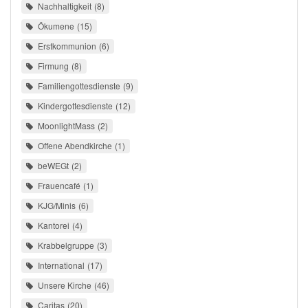
Nachhaltigkeit
8
Ökumene
15
Erstkommunion
6
Firmung
8
Familiengottesdienste
9
Kindergottesdienste
12
MoonlightMass
2
Offene Abendkirche
1
beWEGt
2
Frauencafé
1
KJG/Minis
6
Kantorei
4
Krabbelgruppe
3
International
17
Unsere Kirche
46
Caritas
20