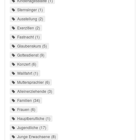
Kindertagesstätte
1
Sternsinger
1
Ausstellung
2
Exerzitien
2
Fastnacht
1
Glaubenskurs
5
Gottesdienst
9
Konzert
6
Wallfahrt
1
Muttersprachler
6
Alleinerziehende
3
Familien
34
Frauen
6
Hauptberufliche
1
Jugendliche
17
Junge Erwachsene
8