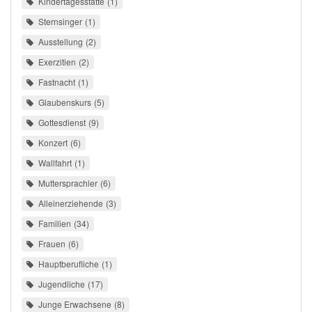
Kindertagesstätte
1
Sternsinger
1
Ausstellung
2
Exerzitien
2
Fastnacht
1
Glaubenskurs
5
Gottesdienst
9
Konzert
6
Wallfahrt
1
Muttersprachler
6
Alleinerziehende
3
Familien
34
Frauen
6
Hauptberufliche
1
Jugendliche
17
Junge Erwachsene
8