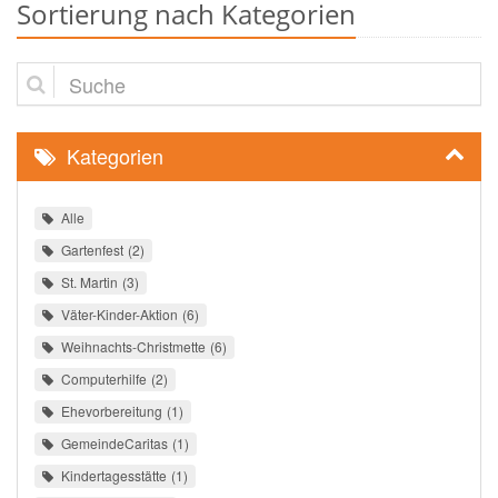
Sortierung nach Kategorien
Suche
Kategorien
Alle
Gartenfest
2
St. Martin
3
Väter-Kinder-Aktion
6
Weihnachts-Christmette
6
Computerhilfe
2
Ehevorbereitung
1
GemeindeCaritas
1
Kindertagesstätte
1