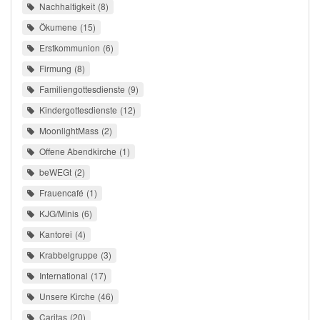
Nachhaltigkeit
8
Ökumene
15
Erstkommunion
6
Firmung
8
Familiengottesdienste
9
Kindergottesdienste
12
MoonlightMass
2
Offene Abendkirche
1
beWEGt
2
Frauencafé
1
KJG/Minis
6
Kantorei
4
Krabbelgruppe
3
International
17
Unsere Kirche
46
Caritas
20