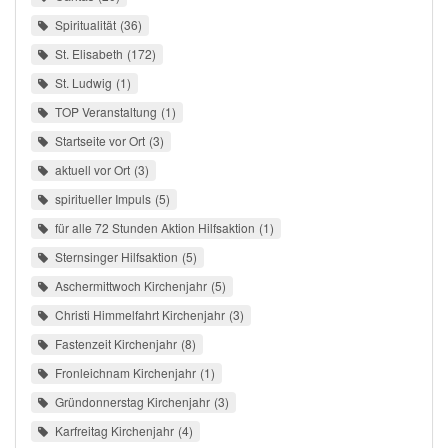
Spiritualität
36
St. Elisabeth
172
St. Ludwig
1
TOP Veranstaltung
1
Startseite vor Ort
3
aktuell vor Ort
3
spiritueller Impuls
5
für alle 72 Stunden Aktion Hilfsaktion
1
Sternsinger Hilfsaktion
5
Aschermittwoch Kirchenjahr
5
Christi Himmelfahrt Kirchenjahr
3
Fastenzeit Kirchenjahr
8
Fronleichnam Kirchenjahr
1
Gründonnerstag Kirchenjahr
3
Karfreitag Kirchenjahr
4