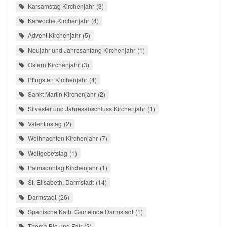
Karsamstag Kirchenjahr
3
Karwoche Kirchenjahr
4
Advent Kirchenjahr
5
Neujahr und Jahresanfang Kirchenjahr
1
Ostern Kirchenjahr
3
Pfingsten Kirchenjahr
4
Sankt Martin Kirchenjahr
2
Silvester und Jahresabschluss Kirchenjahr
1
Valentinstag
2
Weihnachten Kirchenjahr
7
Weltgebetstag
1
Palmsonntag Kirchenjahr
1
St. Elisabeth, Darmstadt
14
Darmstadt
26
Spanische Kath. Gemeinde Darmstadt
1
Thema Bio und Fair
2