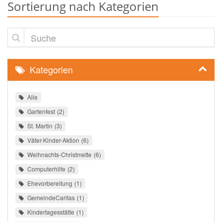
Sortierung nach Kategorien
Suche
Kategorien
Alle
Gartenfest
2
St. Martin
3
Väter-Kinder-Aktion
6
Weihnachts-Christmette
6
Computerhilfe
2
Ehevorbereitung
1
GemeindeCaritas
1
Kindertagesstätte
1