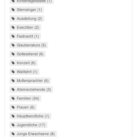
Kindertagesstätte
1
Sternsinger
1
Ausstellung
2
Exerzitien
2
Fastnacht
1
Glaubenskurs
5
Gottesdienst
9
Konzert
6
Wallfahrt
1
Muttersprachler
6
Alleinerziehende
3
Familien
34
Frauen
6
Hauptberufliche
1
Jugendliche
17
Junge Erwachsene
8