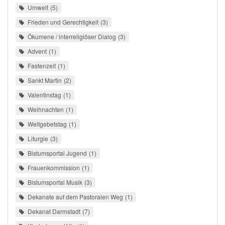
Umwelt
5
Frieden und Gerechtigkeit
3
Ökumene / interreligiöser Dialog
3
Advent
1
Fastenzeit
1
Sankt Martin
2
Valentinstag
1
Weihnachten
1
Weltgebetstag
1
Liturgie
3
Bistumsportal Jugend
1
Frauenkommission
1
Bistumsportal Musik
3
Dekanate auf dem Pastoralen Weg
1
Dekanat Darmstadt
7