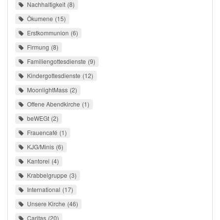
Nachhaltigkeit
8
Ökumene
15
Erstkommunion
6
Firmung
8
Familiengottesdienste
9
Kindergottesdienste
12
MoonlightMass
2
Offene Abendkirche
1
beWEGt
2
Frauencafé
1
KJG/Minis
6
Kantorei
4
Krabbelgruppe
3
International
17
Unsere Kirche
46
Caritas
20