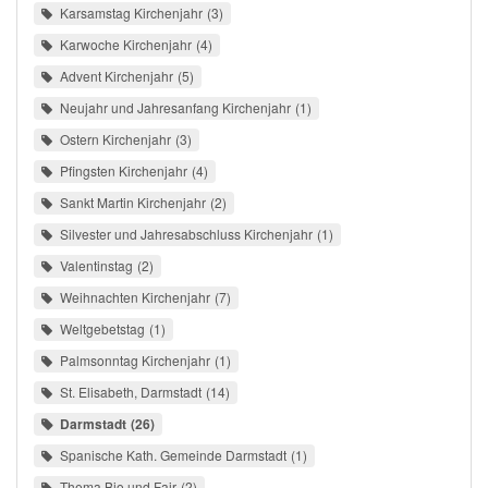
Karsamstag Kirchenjahr
3
Karwoche Kirchenjahr
4
Advent Kirchenjahr
5
Neujahr und Jahresanfang Kirchenjahr
1
Ostern Kirchenjahr
3
Pfingsten Kirchenjahr
4
Sankt Martin Kirchenjahr
2
Silvester und Jahresabschluss Kirchenjahr
1
Valentinstag
2
Weihnachten Kirchenjahr
7
Weltgebetstag
1
Palmsonntag Kirchenjahr
1
St. Elisabeth, Darmstadt
14
Darmstadt
26
Spanische Kath. Gemeinde Darmstadt
1
Thema Bio und Fair
2