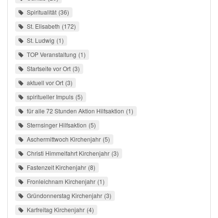
Spiritualität
36
St. Elisabeth
172
St. Ludwig
1
TOP Veranstaltung
1
Startseite vor Ort
3
aktuell vor Ort
3
spiritueller Impuls
5
für alle 72 Stunden Aktion Hilfsaktion
1
Sternsinger Hilfsaktion
5
Aschermittwoch Kirchenjahr
5
Christi Himmelfahrt Kirchenjahr
3
Fastenzeit Kirchenjahr
8
Fronleichnam Kirchenjahr
1
Gründonnerstag Kirchenjahr
3
Karfreitag Kirchenjahr
4