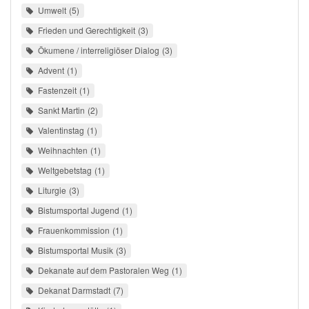
Umwelt
5
Frieden und Gerechtigkeit
3
Ökumene / interreligiöser Dialog
3
Advent
1
Fastenzeit
1
Sankt Martin
2
Valentinstag
1
Weihnachten
1
Weltgebetstag
1
Liturgie
3
Bistumsportal Jugend
1
Frauenkommission
1
Bistumsportal Musik
3
Dekanate auf dem Pastoralen Weg
1
Dekanat Darmstadt
7