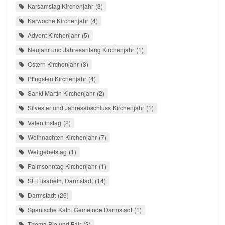
Karsamstag Kirchenjahr
3
Karwoche Kirchenjahr
4
Advent Kirchenjahr
5
Neujahr und Jahresanfang Kirchenjahr
1
Ostern Kirchenjahr
3
Pfingsten Kirchenjahr
4
Sankt Martin Kirchenjahr
2
Silvester und Jahresabschluss Kirchenjahr
1
Valentinstag
2
Weihnachten Kirchenjahr
7
Weltgebetstag
1
Palmsonntag Kirchenjahr
1
St. Elisabeth, Darmstadt
14
Darmstadt
26
Spanische Kath. Gemeinde Darmstadt
1
Thema Bio und Fair
2