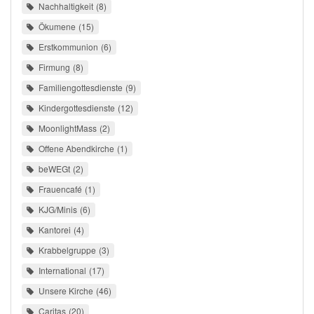
Nachhaltigkeit
8
Ökumene
15
Erstkommunion
6
Firmung
8
Familiengottesdienste
9
Kindergottesdienste
12
MoonlightMass
2
Offene Abendkirche
1
beWEGt
2
Frauencafé
1
KJG/Minis
6
Kantorei
4
Krabbelgruppe
3
International
17
Unsere Kirche
46
Caritas
20