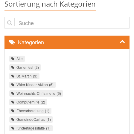
Sortierung nach Kategorien
Suche
Kategorien
Alle
Gartenfest
2
St. Martin
3
Väter-Kinder-Aktion
6
Weihnachts-Christmette
6
Computerhilfe
2
Ehevorbereitung
1
GemeindeCaritas
1
Kindertagesstätte
1