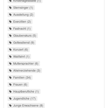
Kindertagesstätte
1
Sternsinger
1
Ausstellung
2
Exerzitien
2
Fastnacht
1
Glaubenskurs
5
Gottesdienst
9
Konzert
6
Wallfahrt
1
Muttersprachler
6
Alleinerziehende
3
Familien
34
Frauen
6
Hauptberufliche
1
Jugendliche
17
Junge Erwachsene
8