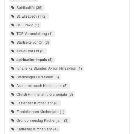
Spiritualität
36
St. Elisabeth
172
St. Ludwig
1
TOP Veranstaltung
1
Startseite vor Ort
3
aktuell vor Ort
3
spiritueller Impuls
5
für alle 72 Stunden Aktion Hilfsaktion
1
Sternsinger Hilfsaktion
5
Aschermittwoch Kirchenjahr
5
Christi Himmelfahrt Kirchenjahr
3
Fastenzeit Kirchenjahr
8
Fronleichnam Kirchenjahr
1
Gründonnerstag Kirchenjahr
3
Karfreitag Kirchenjahr
4