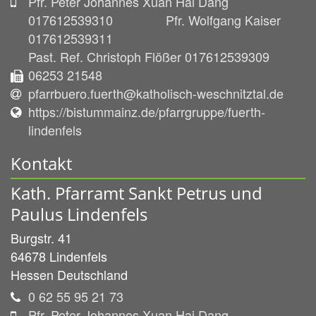
Pfr. Peter Johannes Xuan Hai Dang
017612539310 Pfr. Wolfgang Kaiser
017612539311
Past. Ref. Christoph Flößer 017612539309
06253 21548
pfarrbuero.fuerth@katholisch-weschnitztal.de
https://bistummainz.de/pfarrgruppe/fuerth-
lindenfels
Kontakt
Kath. Pfarramt Sankt Petrus und
Paulus Lindenfels
Burgstr. 41
64678
Lindenfels
Hessen
Deutschland
0 62 55 95 21 73
Pfr. Peter Johannes Xuan Hai Dang