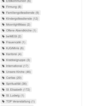
Erstkommunion
6
Firmung
8
Familiengottesdienste
9
Kindergottesdienste
12
MoonlightMass
2
Offene Abendkirche
1
beWEGt
2
Frauencafé
1
KJG/Minis
6
Kantorei
4
Krabbelgruppe
3
International
17
Unsere Kirche
46
Caritas
20
Spiritualität
36
St. Elisabeth
172
St. Ludwig
1
TOP Veranstaltung
1