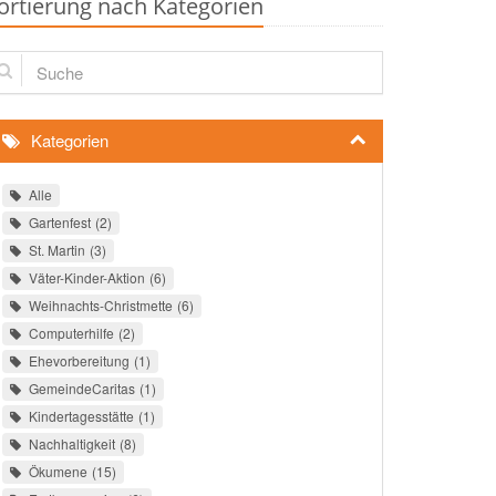
ortierung nach Kategorien
che
Kategorien
Alle
Gartenfest
2
St. Martin
3
Väter-Kinder-Aktion
6
Weihnachts-Christmette
6
Computerhilfe
2
Ehevorbereitung
1
GemeindeCaritas
1
Kindertagesstätte
1
Nachhaltigkeit
8
Ökumene
15