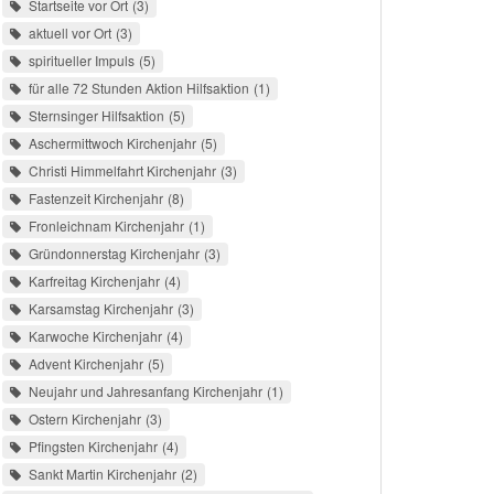
Startseite vor Ort
3
aktuell vor Ort
3
spiritueller Impuls
5
für alle 72 Stunden Aktion Hilfsaktion
1
Sternsinger Hilfsaktion
5
Aschermittwoch Kirchenjahr
5
Christi Himmelfahrt Kirchenjahr
3
Fastenzeit Kirchenjahr
8
Fronleichnam Kirchenjahr
1
Gründonnerstag Kirchenjahr
3
Karfreitag Kirchenjahr
4
Karsamstag Kirchenjahr
3
Karwoche Kirchenjahr
4
Advent Kirchenjahr
5
Neujahr und Jahresanfang Kirchenjahr
1
Ostern Kirchenjahr
3
Pfingsten Kirchenjahr
4
Sankt Martin Kirchenjahr
2