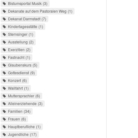
Bistumsportal Musik
3
Dekanate auf dem Pastoralen Weg
1
Dekanat Darmstadt
7
Kindertagesstätte
1
Sternsinger
1
Ausstellung
2
Exerzitien
2
Fastnacht
1
Glaubenskurs
5
Gottesdienst
9
Konzert
6
Wallfahrt
1
Muttersprachler
6
Alleinerziehende
3
Familien
34
Frauen
6
Hauptberufliche
1
Jugendliche
17