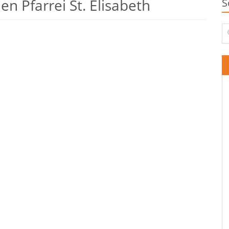
n Pfarrei St. Elisabeth
S
Su