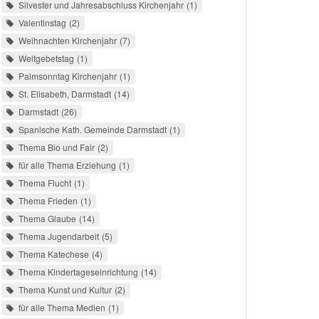
Silvester und Jahresabschluss Kirchenjahr
1
Valentinstag
2
Weihnachten Kirchenjahr
7
Weltgebetstag
1
Palmsonntag Kirchenjahr
1
St. Elisabeth, Darmstadt
14
Darmstadt
26
Spanische Kath. Gemeinde Darmstadt
1
Thema Bio und Fair
2
für alle Thema Erziehung
1
Thema Flucht
1
Thema Frieden
1
Thema Glaube
14
Thema Jugendarbeit
5
Thema Katechese
4
Thema Kindertageseinrichtung
14
Thema Kunst und Kultur
2
für alle Thema Medien
1