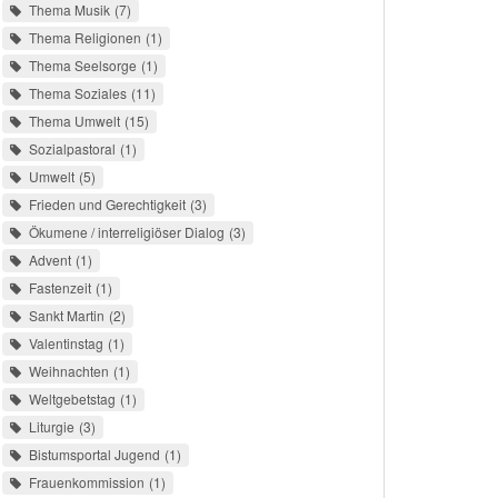
Thema Musik
7
Thema Religionen
1
Thema Seelsorge
1
Thema Soziales
11
Thema Umwelt
15
Sozialpastoral
1
Umwelt
5
Frieden und Gerechtigkeit
3
Ökumene / interreligiöser Dialog
3
Advent
1
Fastenzeit
1
Sankt Martin
2
Valentinstag
1
Weihnachten
1
Weltgebetstag
1
Liturgie
3
Bistumsportal Jugend
1
Frauenkommission
1