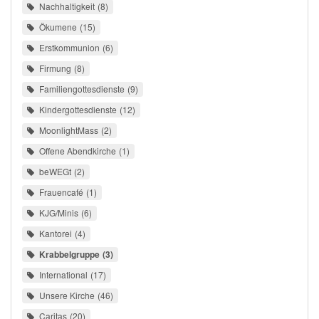
Nachhaltigkeit
8
Ökumene
15
Erstkommunion
6
Firmung
8
Familiengottesdienste
9
Kindergottesdienste
12
MoonlightMass
2
Offene Abendkirche
1
beWEGt
2
Frauencafé
1
KJG/Minis
6
Kantorei
4
Krabbelgruppe
3
International
17
Unsere Kirche
46
Caritas
20