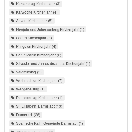
Karsamstag Kirchenjahr
3
Karwoche Kirchenjahr
4
Advent Kirchenjahr
5
Neujahr und Jahresanfang Kirchenjahr
1
Ostern Kirchenjahr
3
Pfingsten Kirchenjahr
4
Sankt Martin Kirchenjahr
2
Silvester und Jahresabschluss Kirchenjahr
1
Valentinstag
2
Weihnachten Kirchenjahr
7
Weltgebetstag
1
Palmsonntag Kirchenjahr
1
St. Elisabeth, Darmstadt
13
Darmstadt
26
Spanische Kath. Gemeinde Darmstadt
1
Thema Bio und Fair
2