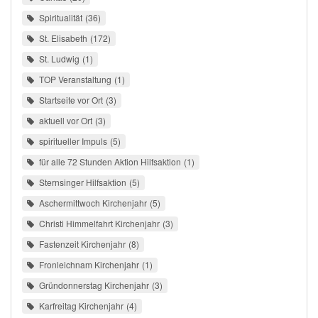
Spiritualität
36
St. Elisabeth
172
St. Ludwig
1
TOP Veranstaltung
1
Startseite vor Ort
3
aktuell vor Ort
3
spiritueller Impuls
5
für alle 72 Stunden Aktion Hilfsaktion
1
Sternsinger Hilfsaktion
5
Aschermittwoch Kirchenjahr
5
Christi Himmelfahrt Kirchenjahr
3
Fastenzeit Kirchenjahr
8
Fronleichnam Kirchenjahr
1
Gründonnerstag Kirchenjahr
3
Karfreitag Kirchenjahr
4