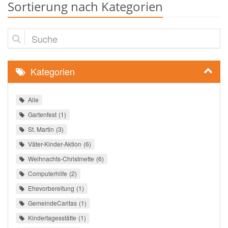
Sortierung nach Kategorien
Suche
Kategorien
Alle
Gartenfest
1
St. Martin
3
Väter-Kinder-Aktion
6
Weihnachts-Christmette
6
Computerhilfe
2
Ehevorbereitung
1
GemeindeCaritas
1
Kindertagesstätte
1