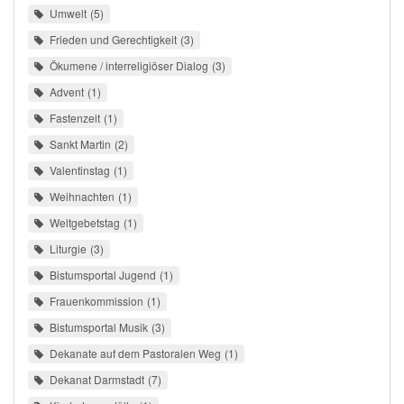
Umwelt
5
Frieden und Gerechtigkeit
3
Ökumene / interreligiöser Dialog
3
Advent
1
Fastenzeit
1
Sankt Martin
2
Valentinstag
1
Weihnachten
1
Weltgebetstag
1
Liturgie
3
Bistumsportal Jugend
1
Frauenkommission
1
Bistumsportal Musik
3
Dekanate auf dem Pastoralen Weg
1
Dekanat Darmstadt
7