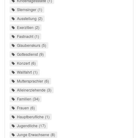
Kindertagesstätte
1
Sternsinger
1
Ausstellung
2
Exerzitien
2
Fastnacht
1
Glaubenskurs
5
Gottesdienst
9
Konzert
6
Wallfahrt
1
Muttersprachler
6
Alleinerziehende
3
Familien
34
Frauen
6
Hauptberufliche
1
Jugendliche
17
Junge Erwachsene
8