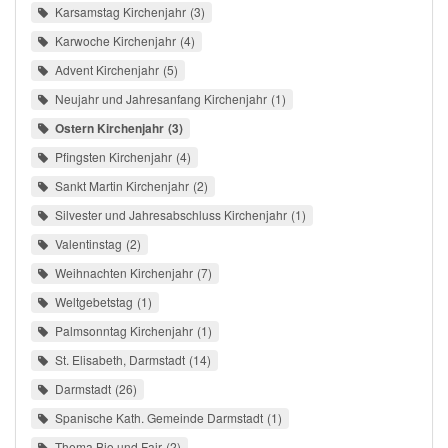
Karsamstag Kirchenjahr
3
Karwoche Kirchenjahr
4
Advent Kirchenjahr
5
Neujahr und Jahresanfang Kirchenjahr
1
Ostern Kirchenjahr
3
Pfingsten Kirchenjahr
4
Sankt Martin Kirchenjahr
2
Silvester und Jahresabschluss Kirchenjahr
1
Valentinstag
2
Weihnachten Kirchenjahr
7
Weltgebetstag
1
Palmsonntag Kirchenjahr
1
St. Elisabeth, Darmstadt
14
Darmstadt
26
Spanische Kath. Gemeinde Darmstadt
1
Thema Bio und Fair
2