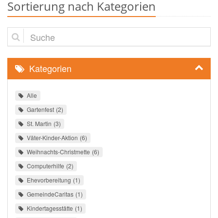
Sortierung nach Kategorien
Suche
Kategorien
Alle
Gartenfest
2
St. Martin
3
Väter-Kinder-Aktion
6
Weihnachts-Christmette
6
Computerhilfe
2
Ehevorbereitung
1
GemeindeCaritas
1
Kindertagesstätte
1