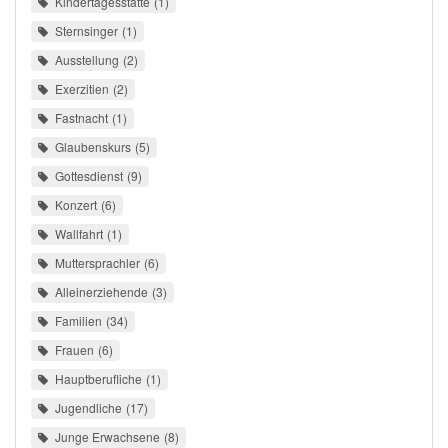
Kindertagesstätte
1
Sternsinger
1
Ausstellung
2
Exerzitien
2
Fastnacht
1
Glaubenskurs
5
Gottesdienst
9
Konzert
6
Wallfahrt
1
Muttersprachler
6
Alleinerziehende
3
Familien
34
Frauen
6
Hauptberufliche
1
Jugendliche
17
Junge Erwachsene
8