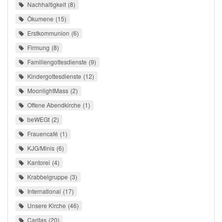
Nachhaltigkeit
8
Ökumene
15
Erstkommunion
6
Firmung
8
Familiengottesdienste
9
Kindergottesdienste
12
MoonlightMass
2
Offene Abendkirche
1
beWEGt
2
Frauencafé
1
KJG/Minis
6
Kantorei
4
Krabbelgruppe
3
International
17
Unsere Kirche
46
Caritas
20