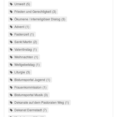
Umwelt
5
Frieden und Gerechtigkeit
3
Ökumene / interreligiöser Dialog
3
Advent
1
Fastenzeit
1
Sankt Martin
2
Valentinstag
1
Weihnachten
1
Weltgebetstag
1
Liturgie
3
Bistumsportal Jugend
1
Frauenkommission
1
Bistumsportal Musik
3
Dekanate auf dem Pastoralen Weg
1
Dekanat Darmstadt
7