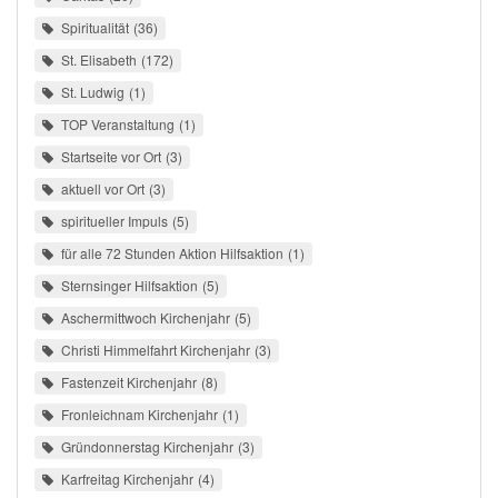
Spiritualität
36
St. Elisabeth
172
St. Ludwig
1
TOP Veranstaltung
1
Startseite vor Ort
3
aktuell vor Ort
3
spiritueller Impuls
5
für alle 72 Stunden Aktion Hilfsaktion
1
Sternsinger Hilfsaktion
5
Aschermittwoch Kirchenjahr
5
Christi Himmelfahrt Kirchenjahr
3
Fastenzeit Kirchenjahr
8
Fronleichnam Kirchenjahr
1
Gründonnerstag Kirchenjahr
3
Karfreitag Kirchenjahr
4