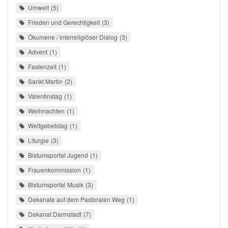
Umwelt
5
Frieden und Gerechtigkeit
3
Ökumene / interreligiöser Dialog
3
Advent
1
Fastenzeit
1
Sankt Martin
2
Valentinstag
1
Weihnachten
1
Weltgebetstag
1
Liturgie
3
Bistumsportal Jugend
1
Frauenkommission
1
Bistumsportal Musik
3
Dekanate auf dem Pastoralen Weg
1
Dekanat Darmstadt
7