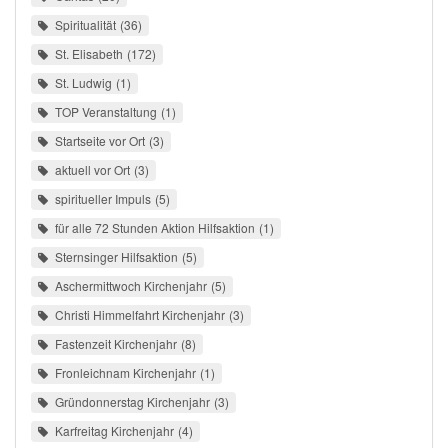
Spiritualität
36
St. Elisabeth
172
St. Ludwig
1
TOP Veranstaltung
1
Startseite vor Ort
3
aktuell vor Ort
3
spiritueller Impuls
5
für alle 72 Stunden Aktion Hilfsaktion
1
Sternsinger Hilfsaktion
5
Aschermittwoch Kirchenjahr
5
Christi Himmelfahrt Kirchenjahr
3
Fastenzeit Kirchenjahr
8
Fronleichnam Kirchenjahr
1
Gründonnerstag Kirchenjahr
3
Karfreitag Kirchenjahr
4