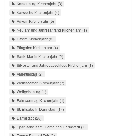
Karsamstag Kirchenjahr
3
Karwoche Kirchenjahr
4
Advent Kirchenjahr
5
Neujahr und Jahresanfang Kirchenjahr
1
Ostern Kirchenjahr
3
Pfingsten Kirchenjahr
4
Sankt Martin Kirchenjahr
2
Silvester und Jahresabschluss Kirchenjahr
1
Valentinstag
2
Weihnachten Kirchenjahr
7
Weltgebetstag
1
Palmsonntag Kirchenjahr
1
St. Elisabeth, Darmstadt
14
Darmstadt
26
Spanische Kath. Gemeinde Darmstadt
1
Thema Bio und Fair
2