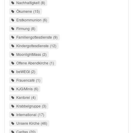
Nachhaltigkeit
8
Ökumene
15
Erstkommunion
6
Firmung
8
Familiengottesdienste
9
Kindergottesdienste
12
MoonlightMass
2
Offene Abendkirche
1
beWEGt
2
Frauencafé
1
KJG/Minis
6
Kantorei
4
Krabbelgruppe
3
International
17
Unsere Kirche
46
Caritas
20