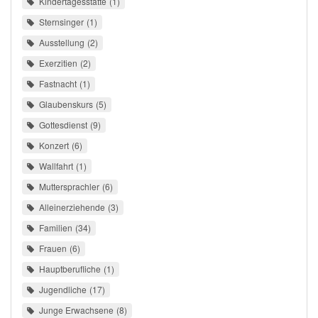
Kindertagesstätte
1
Sternsinger
1
Ausstellung
2
Exerzitien
2
Fastnacht
1
Glaubenskurs
5
Gottesdienst
9
Konzert
6
Wallfahrt
1
Muttersprachler
6
Alleinerziehende
3
Familien
34
Frauen
6
Hauptberufliche
1
Jugendliche
17
Junge Erwachsene
8