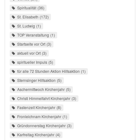
Spiritualität
36
St. Elisabeth
172
St. Ludwig
1
TOP Veranstaltung
1
Startseite vor Ort
3
aktuell vor Ort
3
spiritueller Impuls
5
für alle 72 Stunden Aktion Hilfsaktion
1
Sternsinger Hilfsaktion
5
Aschermittwoch Kirchenjahr
5
Christi Himmelfahrt Kirchenjahr
3
Fastenzeit Kirchenjahr
8
Fronleichnam Kirchenjahr
1
Gründonnerstag Kirchenjahr
3
Karfreitag Kirchenjahr
4