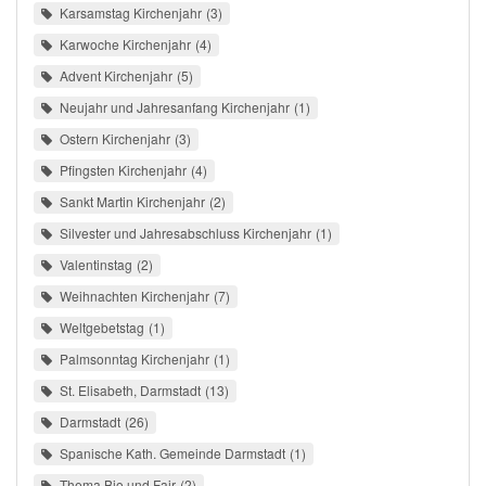
Karsamstag Kirchenjahr
3
Karwoche Kirchenjahr
4
Advent Kirchenjahr
5
Neujahr und Jahresanfang Kirchenjahr
1
Ostern Kirchenjahr
3
Pfingsten Kirchenjahr
4
Sankt Martin Kirchenjahr
2
Silvester und Jahresabschluss Kirchenjahr
1
Valentinstag
2
Weihnachten Kirchenjahr
7
Weltgebetstag
1
Palmsonntag Kirchenjahr
1
St. Elisabeth, Darmstadt
13
Darmstadt
26
Spanische Kath. Gemeinde Darmstadt
1
Thema Bio und Fair
2