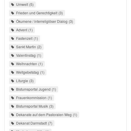
Umwelt
5
Frieden und Gerechtigkeit
3
Ökumene / interreligiöser Dialog
3
Advent
1
Fastenzeit
1
Sankt Martin
2
Valentinstag
1
Weihnachten
1
Weltgebetstag
1
Liturgie
3
Bistumsportal Jugend
1
Frauenkommission
1
Bistumsportal Musik
3
Dekanate auf dem Pastoralen Weg
1
Dekanat Darmstadt
7