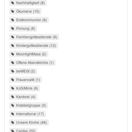
Nachhaltigkeit
8
Ökumene
15
Erstkommunion
6
Firmung
8
Familiengottesdienste
9
Kindergottesdienste
12
MoonlightMass
2
Offene Abendkirche
1
beWEGt
2
Frauencafé
1
KJG/Minis
6
Kantorei
4
Krabbelgruppe
3
International
17
Unsere Kirche
46
Caritas
20