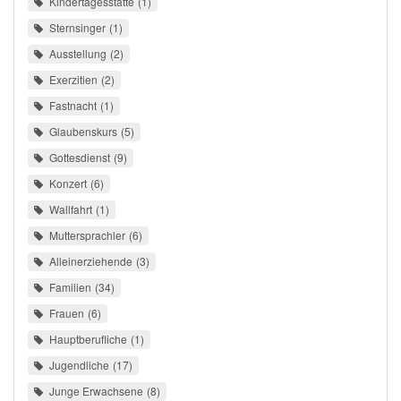
Kindertagesstätte
1
Sternsinger
1
Ausstellung
2
Exerzitien
2
Fastnacht
1
Glaubenskurs
5
Gottesdienst
9
Konzert
6
Wallfahrt
1
Muttersprachler
6
Alleinerziehende
3
Familien
34
Frauen
6
Hauptberufliche
1
Jugendliche
17
Junge Erwachsene
8