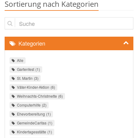
Sortierung nach Kategorien
Suche
Kategorien
Alle
Gartenfest
1
St. Martin
3
Väter-Kinder-Aktion
6
Weihnachts-Christmette
6
Computerhilfe
2
Ehevorbereitung
1
GemeindeCaritas
1
Kindertagesstätte
1