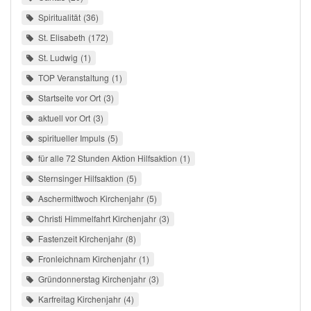
Spiritualität
36
St. Elisabeth
172
St. Ludwig
1
TOP Veranstaltung
1
Startseite vor Ort
3
aktuell vor Ort
3
spiritueller Impuls
5
für alle 72 Stunden Aktion Hilfsaktion
1
Sternsinger Hilfsaktion
5
Aschermittwoch Kirchenjahr
5
Christi Himmelfahrt Kirchenjahr
3
Fastenzeit Kirchenjahr
8
Fronleichnam Kirchenjahr
1
Gründonnerstag Kirchenjahr
3
Karfreitag Kirchenjahr
4