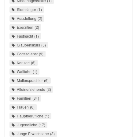
Kindertagesstätte
1
Sternsinger
1
Ausstellung
2
Exerzitien
2
Fastnacht
1
Glaubenskurs
5
Gottesdienst
9
Konzert
6
Wallfahrt
1
Muttersprachler
6
Alleinerziehende
3
Familien
34
Frauen
6
Hauptberufliche
1
Jugendliche
17
Junge Erwachsene
8