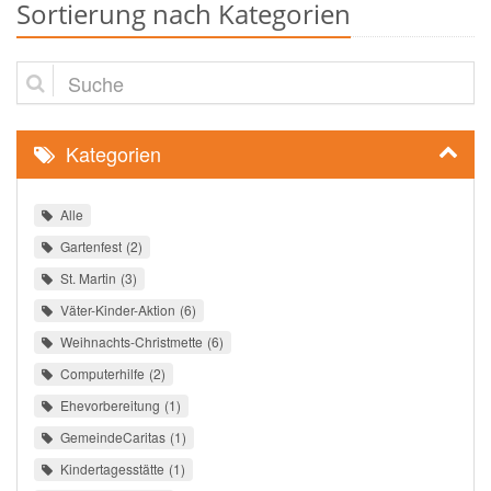
Sortierung nach Kategorien
Suche
Kategorien
Alle
Gartenfest
2
St. Martin
3
Väter-Kinder-Aktion
6
Weihnachts-Christmette
6
Computerhilfe
2
Ehevorbereitung
1
GemeindeCaritas
1
Kindertagesstätte
1