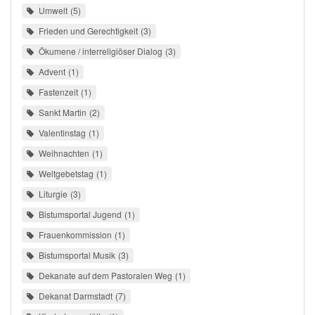
Umwelt
5
Frieden und Gerechtigkeit
3
Ökumene / interreligiöser Dialog
3
Advent
1
Fastenzeit
1
Sankt Martin
2
Valentinstag
1
Weihnachten
1
Weltgebetstag
1
Liturgie
3
Bistumsportal Jugend
1
Frauenkommission
1
Bistumsportal Musik
3
Dekanate auf dem Pastoralen Weg
1
Dekanat Darmstadt
7