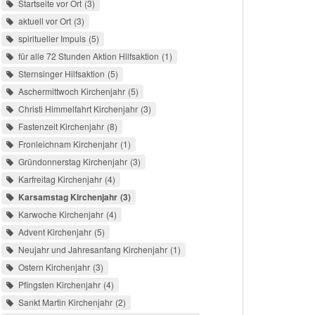
Startseite vor Ort
3
aktuell vor Ort
3
spiritueller Impuls
5
für alle 72 Stunden Aktion Hilfsaktion
1
Sternsinger Hilfsaktion
5
Aschermittwoch Kirchenjahr
5
Christi Himmelfahrt Kirchenjahr
3
Fastenzeit Kirchenjahr
8
Fronleichnam Kirchenjahr
1
Gründonnerstag Kirchenjahr
3
Karfreitag Kirchenjahr
4
Karsamstag Kirchenjahr
3
Karwoche Kirchenjahr
4
Advent Kirchenjahr
5
Neujahr und Jahresanfang Kirchenjahr
1
Ostern Kirchenjahr
3
Pfingsten Kirchenjahr
4
Sankt Martin Kirchenjahr
2