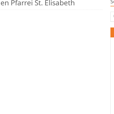
n Pfarrei St. Elisabeth
S
Su