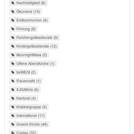
Nachhaltigkeit
8
Ökumene
15
Erstkommunion
6
Firmung
8
Familiengottesdienste
9
Kindergottesdienste
12
MoonlightMass
2
Offene Abendkirche
1
beWEGt
2
Frauencafé
1
KJG/Minis
6
Kantorei
4
Krabbelgruppe
3
International
17
Unsere Kirche
46
Caritas
20