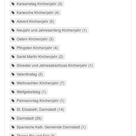
Karsamstag Kirchenjahr
3
Karwoche Kirchenjahr
4
Advent Kirchenjahr
5
Neujahr und Jahresanfang Kirchenjahr
1
Ostern Kirchenjahr
3
Pfingsten Kirchenjahr
4
Sankt Martin Kirchenjahr
2
Silvester und Jahresabschluss Kirchenjahr
1
Valentinstag
2
Weihnachten Kirchenjahr
7
Weltgebetstag
1
Palmsonntag Kirchenjahr
1
St. Elisabeth, Darmstadt
14
Darmstadt
26
Spanische Kath. Gemeinde Darmstadt
1
Thema Bio und Fair
2