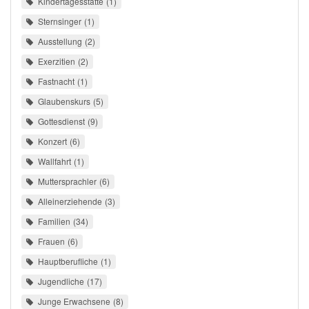
Kindertagesstätte
1
Sternsinger
1
Ausstellung
2
Exerzitien
2
Fastnacht
1
Glaubenskurs
5
Gottesdienst
9
Konzert
6
Wallfahrt
1
Muttersprachler
6
Alleinerziehende
3
Familien
34
Frauen
6
Hauptberufliche
1
Jugendliche
17
Junge Erwachsene
8