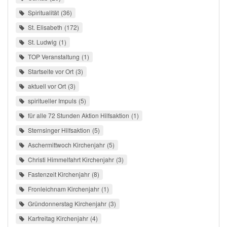
Spiritualität
36
St. Elisabeth
172
St. Ludwig
1
TOP Veranstaltung
1
Startseite vor Ort
3
aktuell vor Ort
3
spiritueller Impuls
5
für alle 72 Stunden Aktion Hilfsaktion
1
Sternsinger Hilfsaktion
5
Aschermittwoch Kirchenjahr
5
Christi Himmelfahrt Kirchenjahr
3
Fastenzeit Kirchenjahr
8
Fronleichnam Kirchenjahr
1
Gründonnerstag Kirchenjahr
3
Karfreitag Kirchenjahr
4