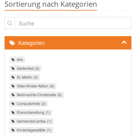
Sortierung nach Kategorien
Suche
Kategorien
Alle
Gartenfest
2
St. Martin
3
Väter-Kinder-Aktion
6
Weihnachts-Christmette
6
Computerhilfe
2
Ehevorbereitung
1
GemeindeCaritas
1
Kindertagesstätte
1