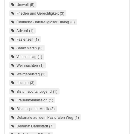
Umwelt
5
Frieden und Gerechtigkeit
3
Ökumene / interreligiöser Dialog
3
Advent
1
Fastenzeit
1
Sankt Martin
2
Valentinstag
1
Weihnachten
1
Weltgebetstag
1
Liturgie
3
Bistumsportal Jugend
1
Frauenkommission
1
Bistumsportal Musik
3
Dekanate auf dem Pastoralen Weg
1
Dekanat Darmstadt
7