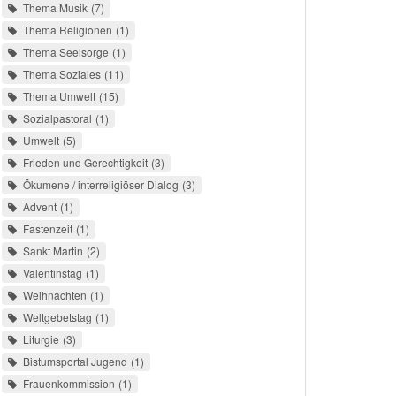
Thema Musik
7
Thema Religionen
1
Thema Seelsorge
1
Thema Soziales
11
Thema Umwelt
15
Sozialpastoral
1
Umwelt
5
Frieden und Gerechtigkeit
3
Ökumene / interreligiöser Dialog
3
Advent
1
Fastenzeit
1
Sankt Martin
2
Valentinstag
1
Weihnachten
1
Weltgebetstag
1
Liturgie
3
Bistumsportal Jugend
1
Frauenkommission
1