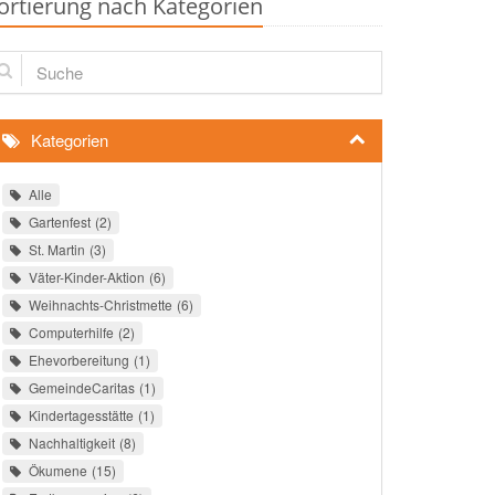
ortierung nach Kategorien
che
Kategorien
Alle
Gartenfest
2
St. Martin
3
Väter-Kinder-Aktion
6
Weihnachts-Christmette
6
Computerhilfe
2
Ehevorbereitung
1
GemeindeCaritas
1
Kindertagesstätte
1
Nachhaltigkeit
8
Ökumene
15