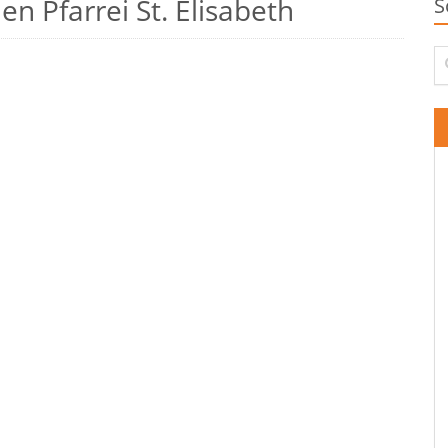
n Pfarrei St. Elisabeth
S
Su