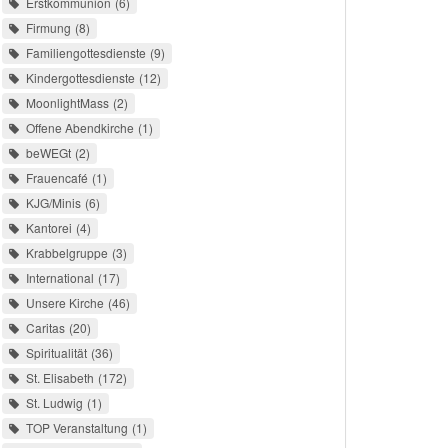
Erstkommunion
6
Firmung
8
Familiengottesdienste
9
Kindergottesdienste
12
MoonlightMass
2
Offene Abendkirche
1
beWEGt
2
Frauencafé
1
KJG/Minis
6
Kantorei
4
Krabbelgruppe
3
International
17
Unsere Kirche
46
Caritas
20
Spiritualität
36
St. Elisabeth
172
St. Ludwig
1
TOP Veranstaltung
1