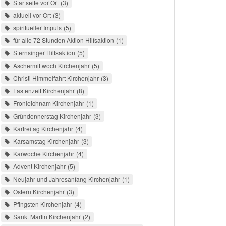
Startseite vor Ort
3
aktuell vor Ort
3
spiritueller Impuls
5
für alle 72 Stunden Aktion Hilfsaktion
1
Sternsinger Hilfsaktion
5
Aschermittwoch Kirchenjahr
5
Christi Himmelfahrt Kirchenjahr
3
Fastenzeit Kirchenjahr
8
Fronleichnam Kirchenjahr
1
Gründonnerstag Kirchenjahr
3
Karfreitag Kirchenjahr
4
Karsamstag Kirchenjahr
3
Karwoche Kirchenjahr
4
Advent Kirchenjahr
5
Neujahr und Jahresanfang Kirchenjahr
1
Ostern Kirchenjahr
3
Pfingsten Kirchenjahr
4
Sankt Martin Kirchenjahr
2