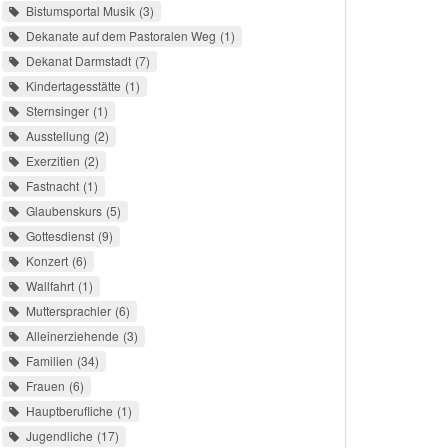
Bistumsportal Musik
3
Dekanate auf dem Pastoralen Weg
1
Dekanat Darmstadt
7
Kindertagesstätte
1
Sternsinger
1
Ausstellung
2
Exerzitien
2
Fastnacht
1
Glaubenskurs
5
Gottesdienst
9
Konzert
6
Wallfahrt
1
Muttersprachler
6
Alleinerziehende
3
Familien
34
Frauen
6
Hauptberufliche
1
Jugendliche
17