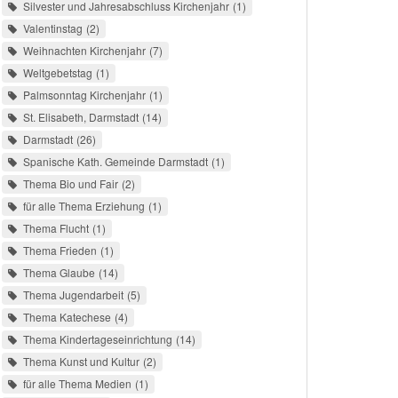
Silvester und Jahresabschluss Kirchenjahr
1
Valentinstag
2
Weihnachten Kirchenjahr
7
Weltgebetstag
1
Palmsonntag Kirchenjahr
1
St. Elisabeth, Darmstadt
14
Darmstadt
26
Spanische Kath. Gemeinde Darmstadt
1
Thema Bio und Fair
2
für alle Thema Erziehung
1
Thema Flucht
1
Thema Frieden
1
Thema Glaube
14
Thema Jugendarbeit
5
Thema Katechese
4
Thema Kindertageseinrichtung
14
Thema Kunst und Kultur
2
für alle Thema Medien
1