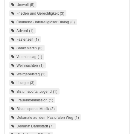
Umwelt
5
Frieden und Gerechtigkeit
3
Ökumene / interreligiöser Dialog
3
Advent
1
Fastenzeit
1
Sankt Martin
2
Valentinstag
1
Weihnachten
1
Weltgebetstag
1
Liturgie
3
Bistumsportal Jugend
1
Frauenkommission
1
Bistumsportal Musik
3
Dekanate auf dem Pastoralen Weg
1
Dekanat Darmstadt
7