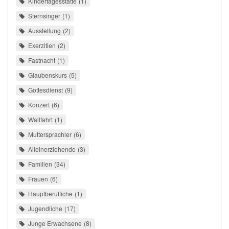
Kindertagesstätte
1
Sternsinger
1
Ausstellung
2
Exerzitien
2
Fastnacht
1
Glaubenskurs
5
Gottesdienst
9
Konzert
6
Wallfahrt
1
Muttersprachler
6
Alleinerziehende
3
Familien
34
Frauen
6
Hauptberufliche
1
Jugendliche
17
Junge Erwachsene
8