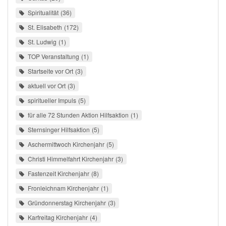
Spiritualität
36
St. Elisabeth
172
St. Ludwig
1
TOP Veranstaltung
1
Startseite vor Ort
3
aktuell vor Ort
3
spiritueller Impuls
5
für alle 72 Stunden Aktion Hilfsaktion
1
Sternsinger Hilfsaktion
5
Aschermittwoch Kirchenjahr
5
Christi Himmelfahrt Kirchenjahr
3
Fastenzeit Kirchenjahr
8
Fronleichnam Kirchenjahr
1
Gründonnerstag Kirchenjahr
3
Karfreitag Kirchenjahr
4