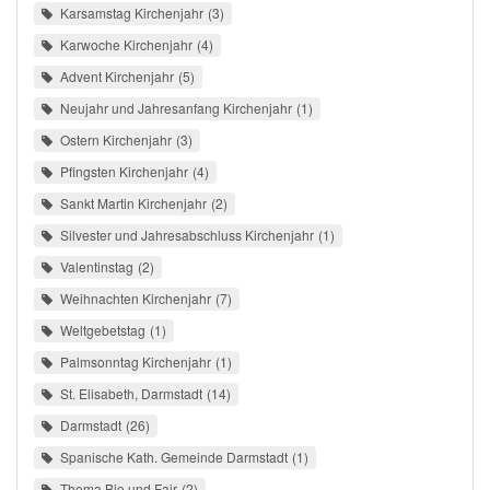
Karsamstag Kirchenjahr
3
Karwoche Kirchenjahr
4
Advent Kirchenjahr
5
Neujahr und Jahresanfang Kirchenjahr
1
Ostern Kirchenjahr
3
Pfingsten Kirchenjahr
4
Sankt Martin Kirchenjahr
2
Silvester und Jahresabschluss Kirchenjahr
1
Valentinstag
2
Weihnachten Kirchenjahr
7
Weltgebetstag
1
Palmsonntag Kirchenjahr
1
St. Elisabeth, Darmstadt
14
Darmstadt
26
Spanische Kath. Gemeinde Darmstadt
1
Thema Bio und Fair
2