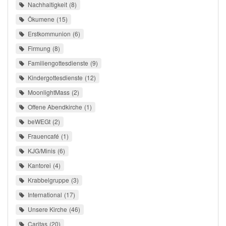
Nachhaltigkeit
8
Ökumene
15
Erstkommunion
6
Firmung
8
Familiengottesdienste
9
Kindergottesdienste
12
MoonlightMass
2
Offene Abendkirche
1
beWEGt
2
Frauencafé
1
KJG/Minis
6
Kantorei
4
Krabbelgruppe
3
International
17
Unsere Kirche
46
Caritas
20